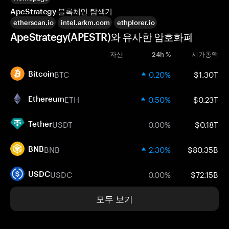
ApeStrategy 블록체인 탐색기
etherscan.io
intel.arkm.com
ethplorer.io
ApeStrategy(APESTR)와 유사한 암호화폐
자산
24h %
시가총액
BTC
0.20%
$1.30T
Bitcoin
ETH
0.50%
$0.23T
Ethereum
USDT
0.00%
$0.18T
Tether
BNB
2.30%
$80.35B
BNB
USDC
0.00%
$72.15B
USDC
모두 보기