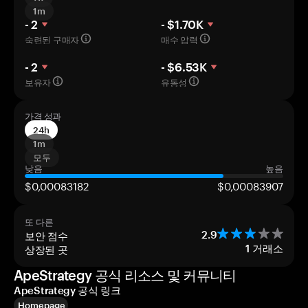
1m
- 2
- $1.70K
숙련된 구매자
매수 압력
- 2
- $6.53K
보유자
유동성
가격 성과
24h
1m
모두
낮음
높음
$0,00083182
$0,00083907
또 다른
보안 점수
2.9
상장된 곳
1
거래소
ApeStrategy 공식 리소스 및 커뮤니티
ApeStrategy 공식 링크
Homepage