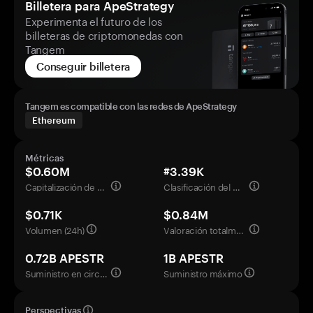
Billetera para ApeStrategy
Experimenta el futuro de los
billeteras de criptomonedas con
Tangem
Conseguir billetera
Tangem es compatible con las redes de ApeStrategy
Ethereum
Métricas
$0.60M
#3.39K
Capitalización de mercado
Clasificación del mercado
$0.71K
$0.84M
Volumen (24h)
Valoración totalmente diluida
0.72B APESTR
1B APESTR
Suministro en circulación
Suministro máximo
Perspectivas