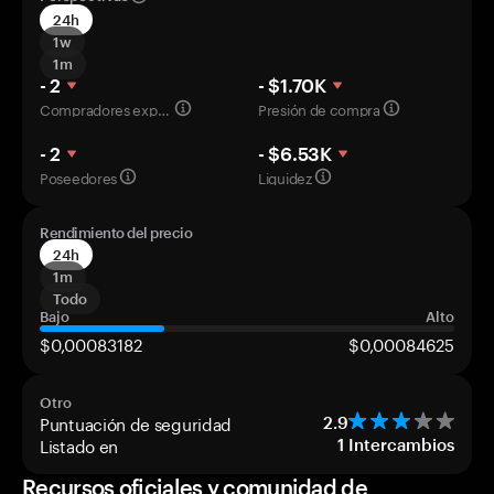
24h
1w
1m
- 2
- $1.70K
Compradores experimentados
Presión de compra
- 2
- $6.53K
Poseedores
Liquidez
Rendimiento del precio
24h
1m
Todo
Bajo
Alto
$0,00083182
$0,00084625
Otro
Puntuación de seguridad
2.9
Listado en
1
Intercambios
Recursos oficiales y comunidad de