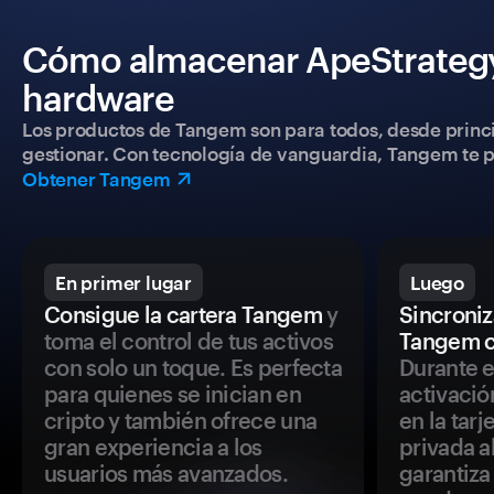
Cómo almacenar ApeStrategy 
hardware
Los productos de Tangem son para todos, desde princip
gestionar. Con tecnología de vanguardia, Tangem te pe
Obtener Tangem
En primer lugar
Luego
Consigue la cartera Tangem
y
Sincroniza
toma el control de tus activos
Tangem c
con solo un toque. Es perfecta
Durante e
para quienes se inician en
activació
cripto y también ofrece una
en la tar
gran experiencia a los
privada a
usuarios más avanzados.
garantiza 