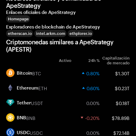
ApeStrategy
Enlaces oficiales de ApeStrategy
Homepage
Exploradores de blockchain de ApeStrategy
etherscan.io
intel.arkm.com
ethplorer.io
Criptomonedas similares a ApeStrategy
(APESTR)
Capitalización
Activo
24h %
de mercado
BTC
0.80%
$1.30T
Bitcoin
ETH
0.60%
$0.23T
Ethereum
USDT
0.00%
$0.18T
Tether
BNB
-0.20%
$78.89B
BNB
USDC
0.00%
$72.14B
USDC