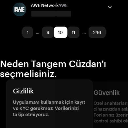
Ethereum
Gönder/Al
BNB Smart Chain
Satın al
Takas
Base
AWE Network
AWE
Desteklenen ağlar
Tangem Cüzdan destekler
Ethereum
Gönder/Al
Base
Satın al
Takas
1
…
9
10
11
…
246
Desteklenen ağlar
Base
Neden Tangem Cüzdan'ı
seçmelisiniz.
Gizlilik
Güvenlik
Uygulamayı kullanmak için kayıt
Özel anahtarların
ve KYC gerekmez. Verilerinizi
cihazınızdan asl
takip etmiyoruz.
Fonlarınız üzeri
kontrol sahibi o