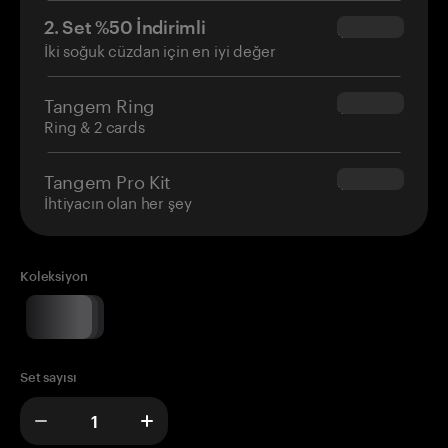
2. Set %50 İndirimli
$34.95
İki soğuk cüzdan için en iyi değer
Tangem Ring
$160.00
Ring & 2 cards
Tangem Pro Kit
$180.00
İhtiyacın olan her şey
Koleksiyon
Set sayısı