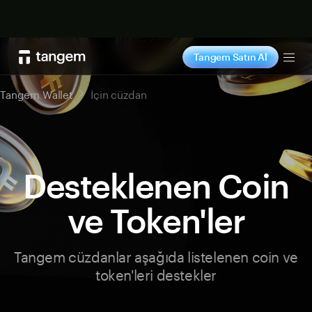
Şimdi alışveriş yap
Tangem Satın Al
Tog
Tangem Wallet
İçin cüzdan
Desteklenen Coin
ve Token'ler
Tangem cüzdanlar aşağıda listelenen coin ve
token'leri destekler