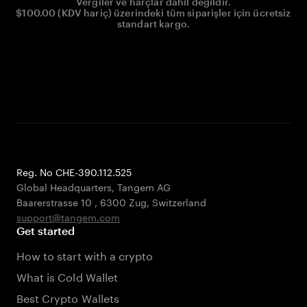
Vergiler ve harçlar dahil değildir.
$100.00 (KDV hariç) üzerindeki tüm siparişler için ücretsiz
standart kargo.
Reg. No CHE-390.112.525
Global Headquarters, Tangem AG
Baarerstrasse 10
,
6300 Zug
,
Switzerland
support@tangem.com
Get started
How to start with a crypto
What is Cold Wallet
Best Crypto Wallets