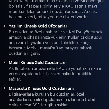
Merkezi platformlar olan Coinbase ve Binance gibi
borsalar, fiat para birimleriyle KAU satın almayı
mümkün kılan emanet cüzdanlar sunar. Ancak,
hesabınıza erişimi kaybetme riskleri vardır.
:
Yazılım Kinesis Gold Cüzdanları
Bu cüzdanlar özel anahtarlar ve KAU'yu yönetmek
amacıyla cihazlarınıza yüklenir. Kullanıcı dostudur
ama zararlı yazılım ve siber tehditlere karşı
hassastır. Mobil, masaüstü ve tarayıcı tabanlı
cüzdanları içerir.
:
Mobil Kinesis Gold Cüzdanları
Akıllı telefonlar üzerinde KAU'yu yönetme imkanı
veren uygulamalar, hareket halinde pratiklik
sağlar.
:
Masaüstü Kinesis Gold Cüzdanları
Bilgisayarlara kurulan bu cüzdanlar, özel
anahtarları dahili depolama cihazlarında (sabit
diskler veya SSD'ler gibi) saklar.