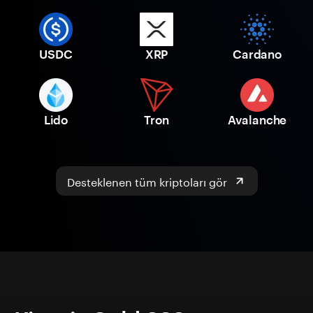
USDC
XRP
Cardano
Lido
Tron
Avalanche
Desteklenen tüm kriptoları gör