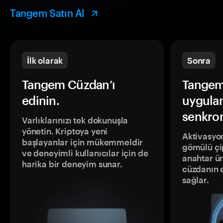
Tangem Satın Al
İlk olarak
Sonra
Tangem Cüzdan’ı
Tangem
edinin.
uygula
senkron
Varlıklarınızı tek dokunuşla
yönetin. Kriptoya yeni
Aktivasyon
başlayanlar için mükemmeldir
gömülü çip
ve deneyimli kullanıcılar için de
anahtar ür
harika bir deneyim sunar.
cüzdanın 
sağlar.