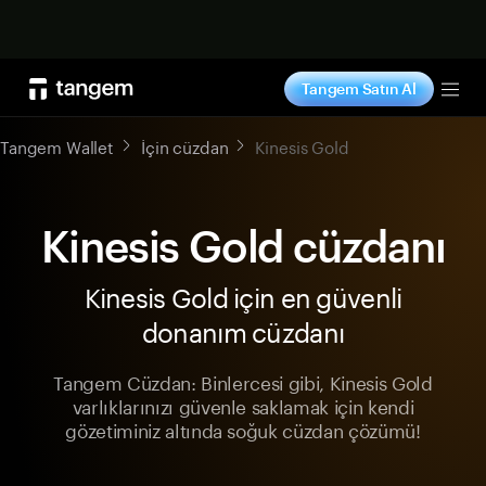
Şimdi alışveriş yap
Tangem Satın Al
Tog
Tangem Wallet
İçin cüzdan
Kinesis Gold
Kinesis Gold cüzdanı
Kinesis Gold için en güvenli
donanım cüzdanı
Tangem Cüzdan: Binlercesi gibi, Kinesis Gold
varlıklarınızı güvenle saklamak için kendi
gözetiminiz altında soğuk cüzdan çözümü!