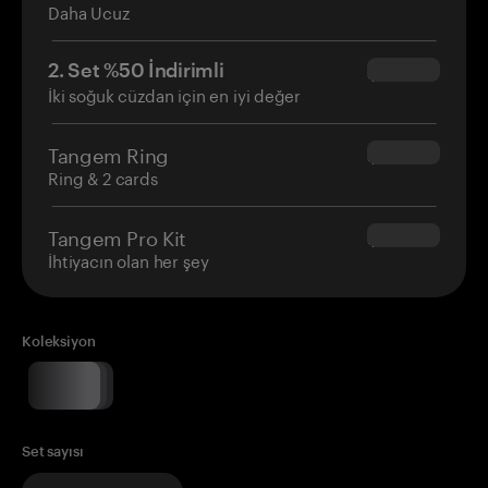
Daha Ucuz
2. Set %50 İndirimli
$34.95
İki soğuk cüzdan için en iyi değer
Tangem Ring
$160.00
Ring & 2 cards
Tangem Pro Kit
$180.00
İhtiyacın olan her şey
Koleksiyon
Set sayısı