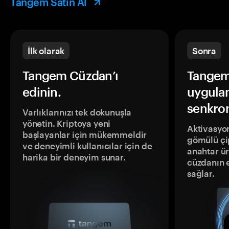
Tangem Satın Al
İlk olarak
Sonra
Tangem Cüzdan’ı
Tangem
edinin.
uygula
senkron
Varlıklarınızı tek dokunuşla
yönetin. Kriptoya yeni
Aktivasyon
başlayanlar için mükemmeldir
gömülü çip
ve deneyimli kullanıcılar için de
anahtar ür
harika bir deneyim sunar.
cüzdanın 
sağlar.