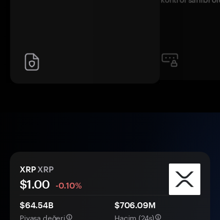
XRP
XRP
$1.00
-0.10%
$64.54B
$706.09M
Piyasa değeri
Hacim (24s)