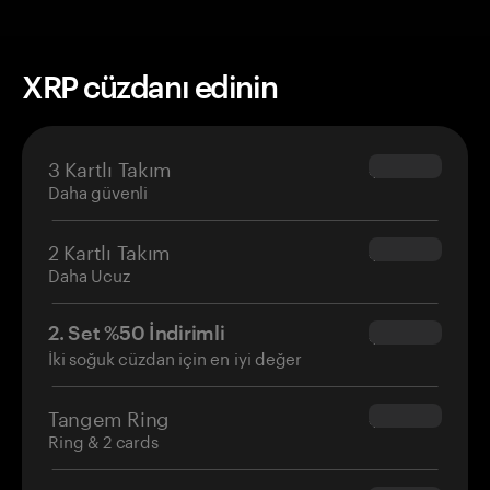
XRP cüzdanı edinin
3 Kartlı Takım
$69.90
Daha güvenli
2 Kartlı Takım
$54.90
Daha Ucuz
2. Set %50 İndirimli
$34.95
İki soğuk cüzdan için en iyi değer
Tangem Ring
$160.00
Ring & 2 cards