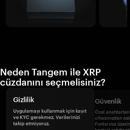
Neden Tangem ile XRP
cüzdanını seçmelisiniz?
Gizlilik
Güvenlik
Uygulamayı kullanmak için kayıt
Özel anahtarların
ve KYC gerekmez. Verilerinizi
cihazınızdan asl
takip etmiyoruz.
Fonlarınız üzeri
kontrol sahibi o