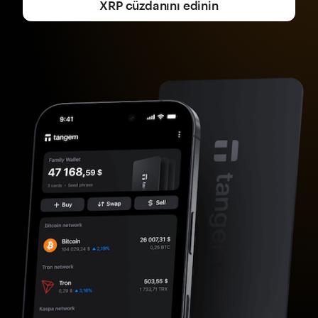
XRP cüzdanını edinin