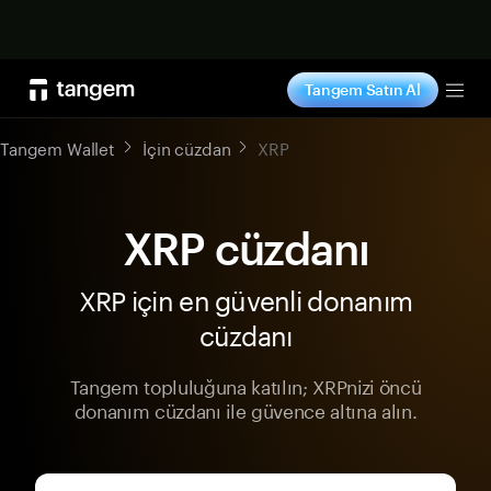
Şimdi alışveriş yap
Tangem Satın Al
Tog
Tangem Wallet
İçin cüzdan
XRP
XRP cüzdanı
XRP için en güvenli donanım
cüzdanı
Tangem topluluğuna katılın; XRPnizi öncü
donanım cüzdanı ile güvence altına alın.