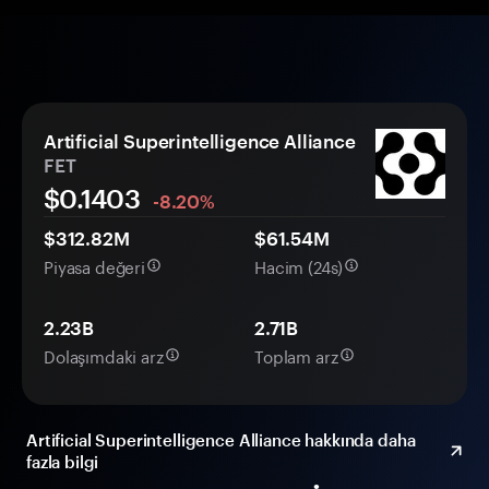
Artificial Superintelligence Alliance
FET
$
0.1403
-8.20%
$312.82M
$61.54M
Piyasa değeri
Hacim (24s)
2.23B
2.71B
Dolaşımdaki arz
Toplam arz
Artificial Superintelligence Alliance hakkında daha
fazla bilgi