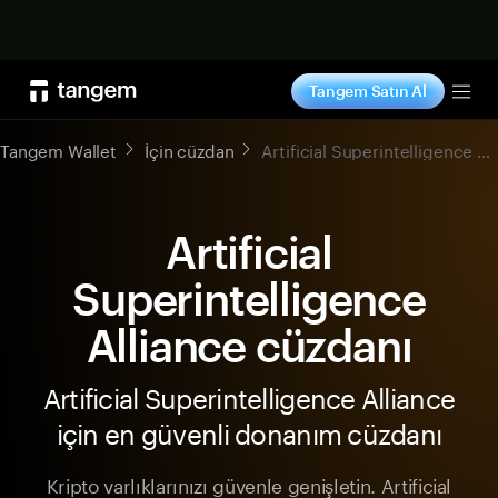
Şimdi alışveriş yap
Tangem Satın Al
Tog
Tangem Wallet
İçin cüzdan
Artificial Superintelligence Alliance
Artificial
Superintelligence
Alliance cüzdanı
Artificial Superintelligence Alliance
için en güvenli donanım cüzdanı
Kripto varlıklarınızı güvenle genişletin. Artificial