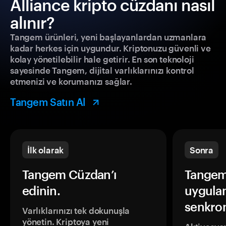
Alliance kripto cüzdanı nasıl
alınır?
Tangem ürünleri, yeni başlayanlardan uzmanlara
kadar herkes için uygundur. Kriptonuzu güvenli ve
kolay yönetilebilir hale getirir. En son teknoloji
sayesinde Tangem, dijital varlıklarınızı kontrol
etmenizi ve korumanızı sağlar.
Tangem Satın Al
İlk olarak
Sonra
Tangem Cüzdan’ı
Tangem
edinin.
uygula
senkron
Varlıklarınızı tek dokunuşla
yönetin. Kriptoya yeni