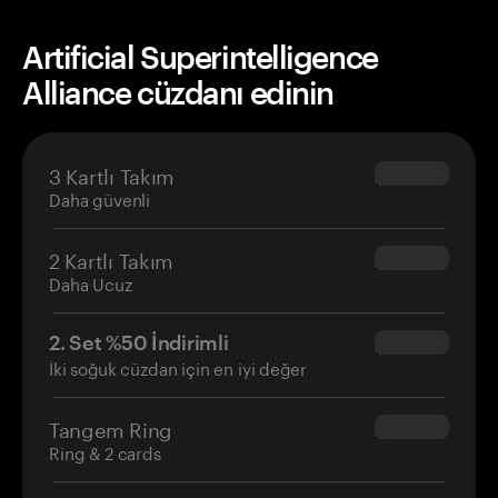
Artificial Superintelligence
Alliance cüzdanı edinin
3 Kartlı Takım
$69.90
Daha güvenli
2 Kartlı Takım
$54.90
Daha Ucuz
2. Set %50 İndirimli
$34.95
İki soğuk cüzdan için en iyi değer
Tangem Ring
$160.00
Ring & 2 cards