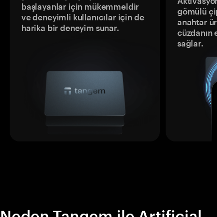
Aktivasyon
başlayanlar için mükemmeldir
gömülü çip
ve deneyimli kullanıcılar için de
anahtar ür
harika bir deneyim sunar.
cüzdanın 
sağlar.
Neden Tangem ile Artificial