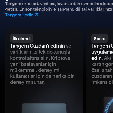
Tangem ürünleri, yeni başlayanlardan uzmanlara kadar h
getirir. En son teknolojiyle Tangem, dijital varlıklarını
Tangem’i edin
İlk olarak
Sonra
Tangem Cüzdan’ı edinin
ve
Tangem C
varlıklarınızı tek dokunuşla
uygulama
kontrol altına alın. Kriptoya
edin.
Akti
yeni başlayanlar için
kartın gö
mükemmel, deneyimli
özel anah
kullanıcılar için de harika bir
cüzdanın 
deneyim sunar.
imkansız h