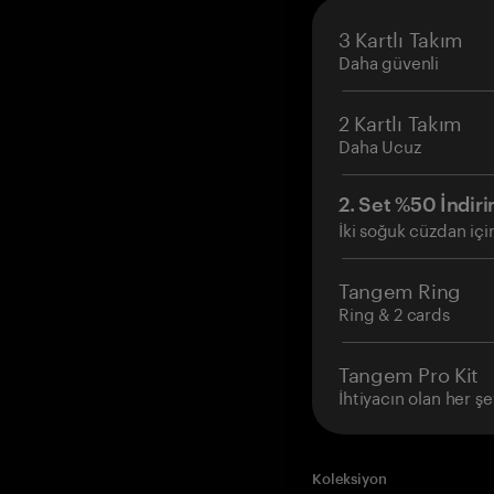
3 Kartlı Takım
Daha güvenli
2 Kartlı Takım
Daha Ucuz
2. Set %50 İndiri
İki soğuk cüzdan içi
Tangem Ring
Ring & 2 cards
Tangem Pro Kit
İhtiyacın olan her şe
Koleksiyon