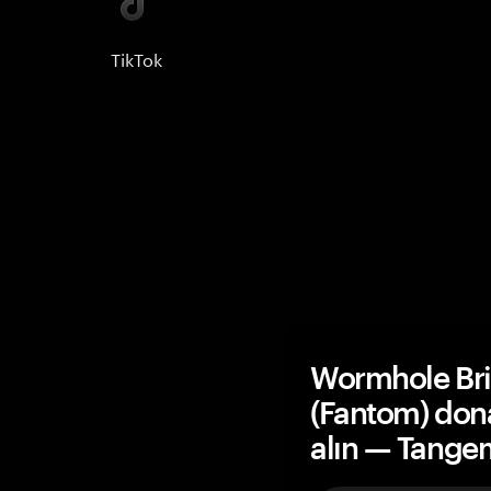
TikTok
Wormhole Br
(Fantom) don
alın — Tange