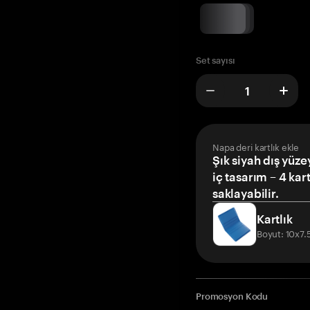
Set sayısı
Napa deri kartlık ekle
Şık siyah dış yüze
iç tasarım – 4 kar
saklayabilir.
Kartlık
Boyut: 10x7
Promosyon Kodu