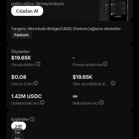
geleceğini deneyimleyin
Cüzdan Al
Tangem, Wormhole Bridged USDC (Fantom) ağlarını destekler
Fantom
Ölçümler
$19.65K
-
Piyasa değeri
Piyasa sıralaması
$0.08
$19.65K
Hacim (24s)
Tam seyreltilmiş değerleme
1.42M USDC
∞
Dolaşımdaki arz
Maksimum arz
İçgörüler
24h
1w
1m