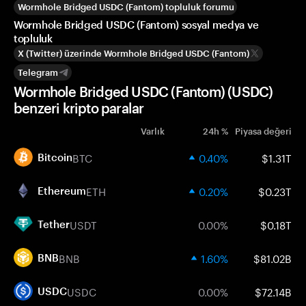
Wormhole Bridged USDC (Fantom) topluluk forumu
Wormhole Bridged USDC (Fantom) sosyal medya ve
topluluk
X (Twitter) üzerinde Wormhole Bridged USDC (Fantom)
Telegram
Wormhole Bridged USDC (Fantom) (USDC)
benzeri kripto paralar
Varlık
24h %
Piyasa değeri
BTC
0.40%
$1.31T
Bitcoin
ETH
0.20%
$0.23T
Ethereum
USDT
0.00%
$0.18T
Tether
BNB
1.60%
$81.02B
BNB
USDC
0.00%
$72.14B
USDC