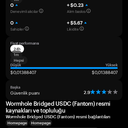
0
+ $0.23
Deneyimli alıcılar
Alım baskısı
0
+ $5.67
Sahipler
Likidite
Fiyat performansı
24h
1m
Hepsi
Düşük
Yüksek
$0,01388407
$0,01388407
Başka
Güvenlik puanı
2.9
Wormhole Bridged USDC (Fantom) resmi
kaynakları ve topluluğu
Wormhole Bridged USDC (Fantom) resmi bağlantıları
Homepage
Homepage