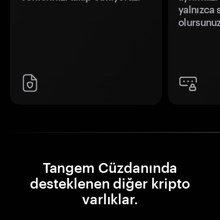
yalnızca s
olursunuz
Tangem Cüzdanında
desteklenen diğer kripto
varlıklar.