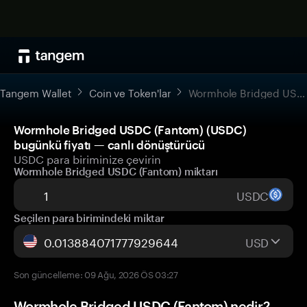
Tangem Wallet
Coin ve Token'lar
Wormhole Bridged USDC (Fantom)
Wormhole Bridged USDC (Fantom) (USDC)
bugünkü fiyatı — canlı dönüştürücü
USDC para biriminize çevirin
Wormhole Bridged USDC (Fantom) miktarı
USDC
Seçilen para birimindeki miktar
USD
Son güncelleme: 09 Ağu, 2026 ÖS 03:27
Wormhole Bridged USDC (Fantom) nedir?