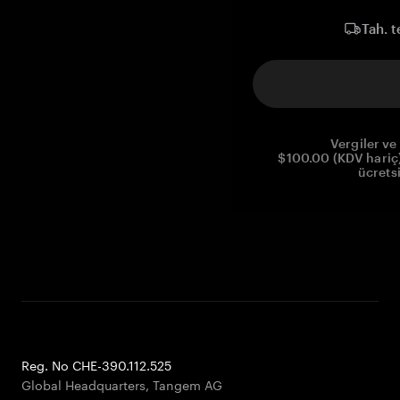
Tah. t
Vergiler ve 
$100.00 (KDV hariç)
ücrets
Reg. No CHE-390.112.525
Global Headquarters, Tangem AG