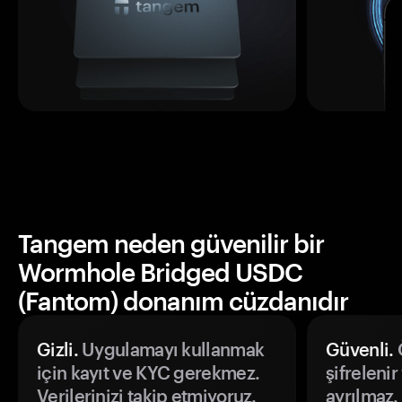
Tangem neden güvenilir bir
Wormhole Bridged USDC
(Fantom) donanım cüzdanıdır
Gizli.
Uygulamayı kullanmak
Güvenli.
Ö
için kayıt ve KYC gerekmez.
şifrelenir
Verilerinizi takip etmiyoruz.
ayrılmaz.