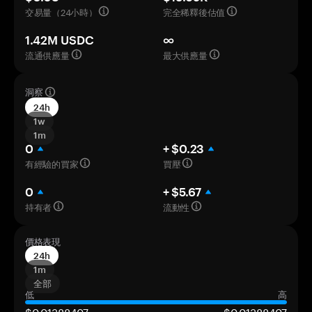
交易量（24小時）
完全稀釋後估值
1.42M USDC
∞
流通供應量
最大供應量
洞察
24h
1w
1m
0
+ $0.23
有經驗的買家
買壓
0
+ $5.67
持有者
流動性
價格表現
24h
1m
全部
低
高
$0,01388407
$0,01388407