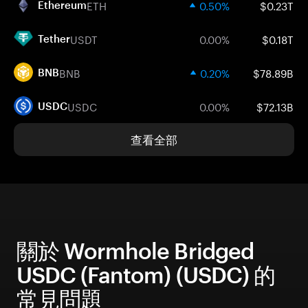
ETH
0.50%
$0.23T
Ethereum
USDT
0.00%
$0.18T
Tether
BNB
0.20%
$78.89B
BNB
USDC
0.00%
$72.13B
USDC
查看全部
關於 Wormhole Bridged
USDC (Fantom) (USDC) 的
常見問題