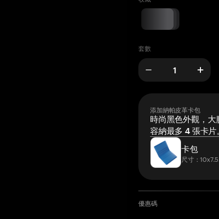
套數
添加納帕皮革卡包
時尚黑色外觀，大膽
容納最多 4 張卡片
卡包
尺寸：10x7.5
優惠碼