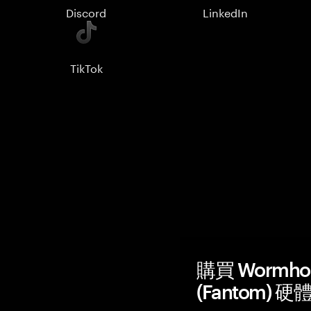
Discord
LinkedIn
TikTok
購買 Wormhol
(Fantom) 硬