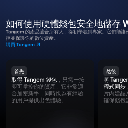
如何使用硬體錢包安全地儲存 Wormho
Tangem 的產品適合所有人，從初學者到專家。它們能讓
控並保護你的數位資產。
購買 Tangem
首先
然後
取得 Tangem 錢包
，只需一按
將 Tan
即可掌控你的資產。它非常適
程式同步
合加密新手，同時也為有經驗
片內建晶
的用戶提供出色體驗。
確保錢包