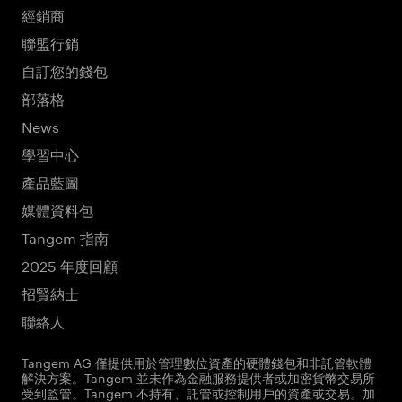
經銷商
聯盟行銷
自訂您的錢包
部落格
News
學習中心
產品藍圖
媒體資料包
Tangem 指南
2025 年度回顧
招賢納士
聯絡人
Tangem AG 僅提供用於管理數位資產的硬體錢包和非託管軟體
解決方案。Tangem 並未作為金融服務提供者或加密貨幣交易所
受到監管。Tangem 不持有、託管或控制用戶的資產或交易。加