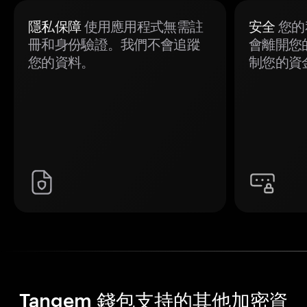
隱私保障
使用應用程式無需註
安全
您的
冊和身份驗證。我們不會追蹤
會離開您
您的資料。
制您的資
Tangem 錢包支持的其他加密資