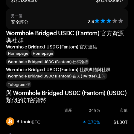
另一個
安全評分
2.9
Wormhole Bridged USDC (Fantom) 官方資源
與社群
Wormhole Bridged USDC (Fantom) 官方連結
Homepage
Homepage
Wormhole Bridged USDC (Fantom) 社群論壇
Wormhole Bridged USDC (Fantom) 社群媒體與社群
Wormhole Bridged USDC (Fantom) 在 X (Twitter) 上
Telegram
與 Wormhole Bridged USDC (Fantom) (USDC)
類似的加密貨幣
資產
24h %
市值
BTC
0.70%
$1.30T
Bitcoin