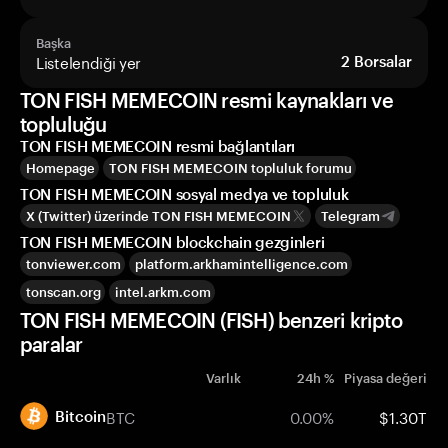
Başka
Listelendiği yer
2
Borsalar
TON FISH MEMECOIN resmi kaynakları ve
topluluğu
TON FISH MEMECOIN resmi bağlantıları
Homepage
TON FISH MEMECOIN topluluk forumu
TON FISH MEMECOIN sosyal medya ve topluluk
X (Twitter) üzerinde TON FISH MEMECOIN
Telegram
TON FISH MEMECOIN blockchain gezginleri
tonviewer.com
platform.arkhamintelligence.com
tonscan.org
intel.arkm.com
TON FISH MEMECOIN (FISH) benzeri kripto
paralar
Varlık
24h %
Piyasa değeri
BTC
0.00%
$1.30T
Bitcoin