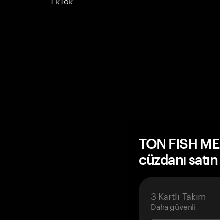
TikTok
TON FISH M
cüzdanı satın
3 Kartlı Takım
Daha güvenli