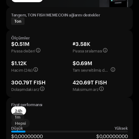
Tangem, TON FISH MEMECOIN ağlarını destekler
Ton
Ölçümler
$0.51M
#3.58K
Piyasa değeri
Piyasa sıralaması
$1.12K
$0.69M
Hacim (24s)
Tam seyreltilmiş değerleme
300.79T FISH
420.69T FISH
Dolaşımdaki arz
Maksimum arz
Fiyat performansı
24h
1m
Hepsi
Düşük
Yüksek
$0,00000000
$0,00000000