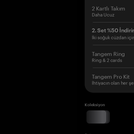
2 Kartlı Takım
Daha Ucuz
2. Set %50 İndiri
İki soğuk cüzdan içi
Tangem Ring
Ring & 2 cards
Tangem Pro Kit
İhtiyacın olan her şe
Koleksiyon