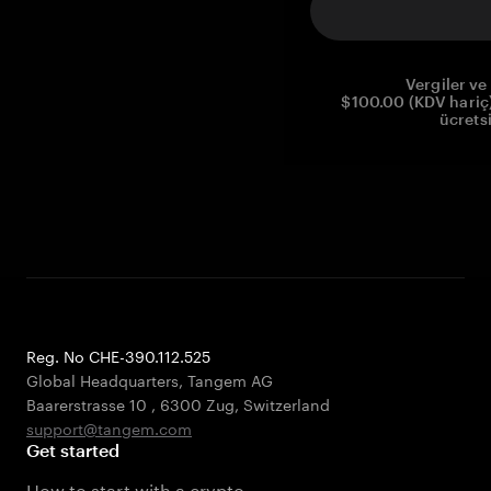
Vergiler ve 
$100.00 (KDV hariç)
ücrets
Reg. No CHE-390.112.525
Global Headquarters, Tangem AG
Baarerstrasse 10
,
6300 Zug
,
Switzerland
support@tangem.com
Get started
How to start with a crypto