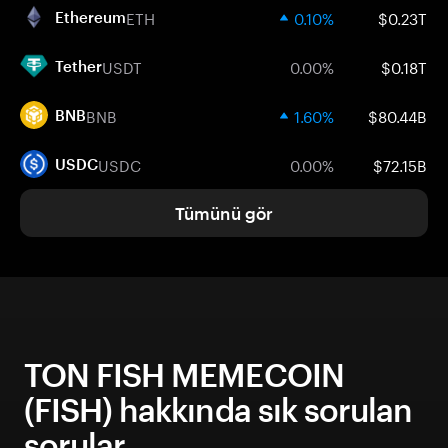
ETH
0.10%
$0.23T
Ethereum
USDT
0.00%
$0.18T
Tether
BNB
1.60%
$80.44B
BNB
USDC
0.00%
$72.15B
USDC
Tümünü gör
TON FISH MEMECOIN
(FISH) hakkında sık sorulan
sorular