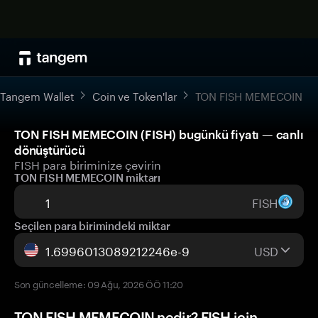
Tangem Wallet
Coin ve Token'lar
TON FISH MEMECOIN
TON FISH MEMECOIN (FISH) bugünkü fiyatı — canlı
dönüştürücü
FISH para biriminize çevirin
TON FISH MEMECOIN miktarı
FISH
Seçilen para birimindeki miktar
USD
Son güncelleme: 09 Ağu, 2026 ÖÖ 11:20
TON FISH MEMECOIN nedir? FISH için