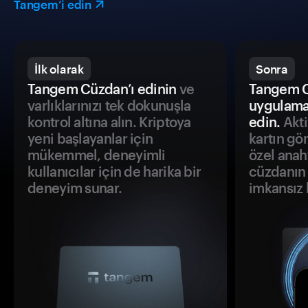
Tangem’i edin
İlk olarak
Sonra
Tangem Cüzdan’ı edinin
ve
Tangem C
varlıklarınızı tek dokunuşla
uygulama
kontrol altına alın. Kriptoya
edin.
Akti
yeni başlayanlar için
kartın gö
mükemmel, deneyimli
özel anah
kullanıcılar için de harika bir
cüzdanın 
deneyim sunar.
imkansız h