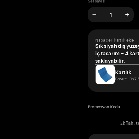
Set sayısı
Napa deri kartlık ekle
Şık siyah dış yüze
iç tasarım – 4 kar
saklayabilir.
Kartlık
Boyut: 10x7
Promosyon Kodu
Tah. t