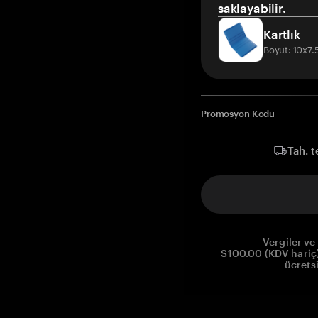
saklayabilir.
Kartlık
Boyut: 10x7
Promosyon Kodu
Tah. t
Vergiler ve 
$100.00 (KDV hariç)
ücrets