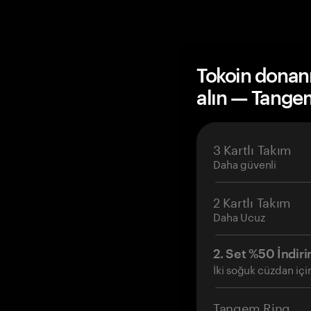
Tokoin donan
alın — Tange
3 Kartlı Takım
Daha güvenli
2 Kartlı Takım
Daha Ucuz
2. Set %50 İndiri
İki soğuk cüzdan içi
Tangem Ring