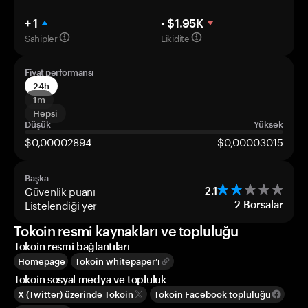
+ 1
- $1.95K
Sahipler
Likidite
Fiyat performansı
24h
1m
Hepsi
Düşük
Yüksek
$0,00002894
$0,00003015
Başka
Güvenlik puanı
2.1
Listelendiği yer
2
Borsalar
Tokoin resmi kaynakları ve topluluğu
Tokoin resmi bağlantıları
Homepage
Tokoin whitepaper’ı
Tokoin sosyal medya ve topluluk
X (Twitter) üzerinde Tokoin
Tokoin Facebook topluluğu