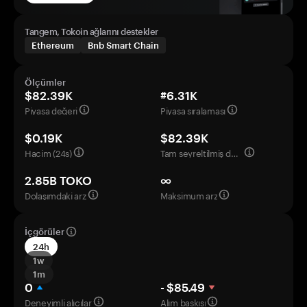
Tangem, Tokoin ağlarını destekler
Ethereum
Bnb Smart Chain
Ölçümler
$82.39K
#6.31K
Piyasa değeri
Piyasa sıralaması
$0.19K
$82.39K
Hacim (24s)
Tam seyreltilmiş değerleme
2.85B TOKO
∞
Dolaşımdaki arz
Maksimum arz
İçgörüler
24h
1w
1m
0
- $85.49
Deneyimli alıcılar
Alım baskısı