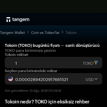
Tangem Wallet
Coin ve Token'lar
Tokoin
Tokoin (TOKO) bugünkü fiyatı — canlı dönüştürücü
TOKO para biriminize çevirin
Tokoin miktarı
TOKO
Seçilen para birimindeki miktar
USD
Son güncelleme: 10 Ağu, 2026 ÖS 08:16
Tokoin nedir? TOKO için eksiksiz rehber