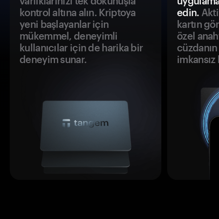
varlıklarınızı tek dokunuşla
uygulama
kontrol altına alın. Kriptoya
edin.
Akti
yeni başlayanlar için
kartın gö
mükemmel, deneyimli
özel anah
kullanıcılar için de harika bir
cüzdanın 
deneyim sunar.
imkansız h