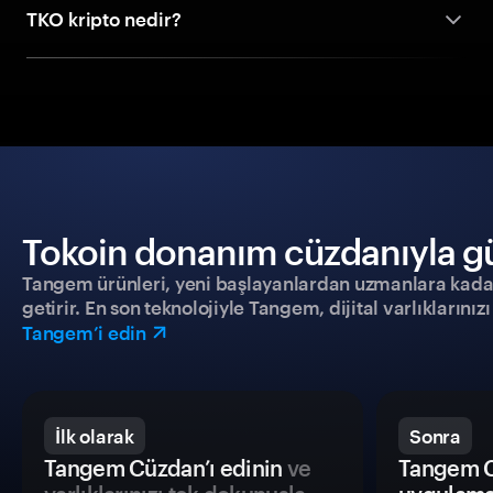
TKO kripto nedir?
Tokoin donanım cüzdanıyla güv
Tangem ürünleri, yeni başlayanlardan uzmanlara kadar h
getirir. En son teknolojiyle Tangem, dijital varlıklarını
Tangem’i edin
İlk olarak
Sonra
Tangem Cüzdan’ı edinin
ve
Tangem C