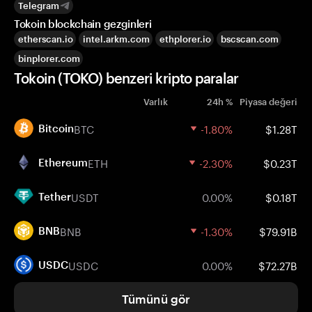
Telegram
Tokoin blockchain gezginleri
etherscan.io
intel.arkm.com
ethplorer.io
bscscan.com
binplorer.com
Tokoin (TOKO) benzeri kripto paralar
Varlık
24h %
Piyasa değeri
BTC
-1.80%
$1.28T
Bitcoin
ETH
-2.30%
$0.23T
Ethereum
USDT
0.00%
$0.18T
Tether
BNB
-1.30%
$79.91B
BNB
USDC
0.00%
$72.27B
USDC
Tümünü gör