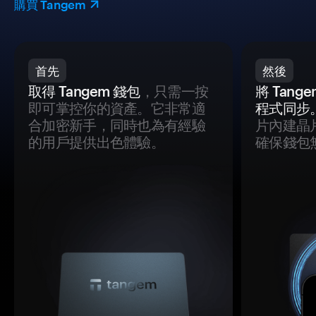
購買 Tangem
首先
然後
取得 Tangem 錢包
，只需一按
將 Tan
即可掌控你的資產。它非常適
程式同步
合加密新手，同時也為有經驗
片內建晶
的用戶提供出色體驗。
確保錢包