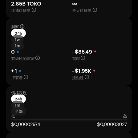
2.85B TOKO
∞
流通供應量
最大供應量
洞察
24h
1w
1m
0
- $85.49
有經驗的買家
買壓
+ 1
- $1.95K
持有者
流動性
價格表現
24h
1m
全部
低
高
$0,00002974
$0,00003027