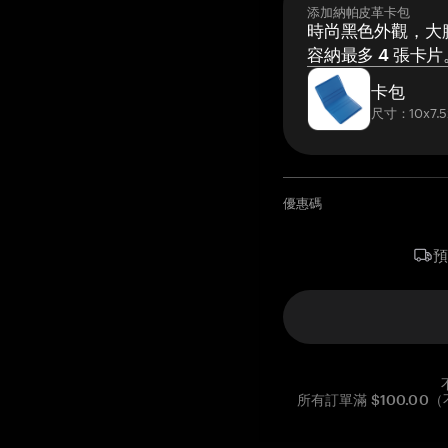
添加納帕皮革卡包
時尚黑色外觀，大膽
容納最多 4 張卡片
卡包
尺寸：10x7.5
優惠碼
所有訂單滿 $100.0