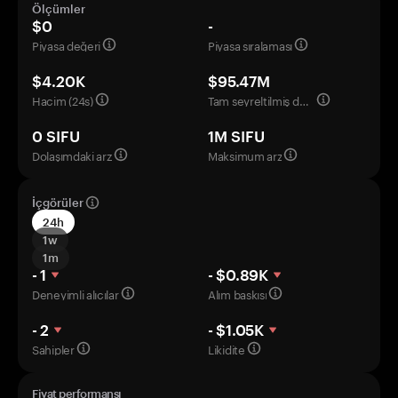
Ölçümler
$0
-
Piyasa değeri
Piyasa sıralaması
$4.20K
$95.47M
Hacim (24s)
Tam seyreltilmiş değerleme
0 SIFU
1M SIFU
Dolaşımdaki arz
Maksimum arz
İçgörüler
24h
1w
1m
- 1
- $0.89K
Deneyimli alıcılar
Alım baskısı
- 2
- $1.05K
Sahipler
Likidite
Fiyat performansı