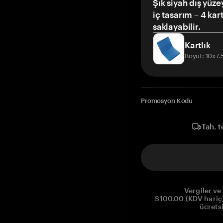
Şık siyah dış yüze
iç tasarım – 4 kar
saklayabilir.
Kartlık
Boyut: 10x7
Promosyon Kodu
Tah. t
Vergiler ve 
$100.00 (KDV hariç)
ücrets