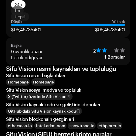
24h
1m
Hepsi
Düşük
Yüksek
$95,46735401
$95,46735401
Başka
Güvenlik puanı
2
Listelendiği yer
1
Borsalar
Sifu Vision resmi kaynakları ve topluluğu
Sifu Vision resmi bağlantıları
Homepage
Homepage
Sifu Vision sosyal medya ve topluluk
X (Twitter) üzerinde Sifu Vision
Sifu Vision kaynak kodu ve geliştirici depoları
GitHub’daki Sifu Vision kaynak kodu
Sifu Vision blockchain gezginleri
etherscan.io
intel.arkm.com
snowtrace.io
ethplorer.io
Sifu Vision (SIFU) benzeri kripto paralar