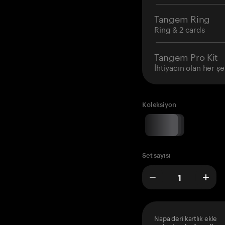
Tangem Ring
Ring & 2 cards
Tangem Pro Kit
İhtiyacın olan her şe
Koleksiyon
Set sayısı
Napa deri kartlık ekle