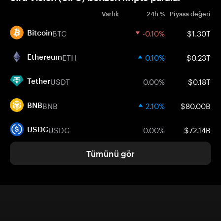
Varlık
24h %
Piyasa değeri
BTC
-0.10%
$1.30T
Bitcoin
ETH
0.10%
$0.23T
Ethereum
USDT
0.00%
$0.18T
Tether
BNB
2.10%
$80.00B
BNB
USDC
0.00%
$72.14B
USDC
Tümünü gör