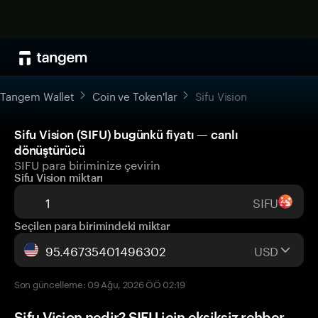
Tangem Wallet
Coin ve Token'lar
Sifu Vision
Sifu Vision (SIFU) bugünkü fiyatı — canlı
dönüştürücü
SIFU para biriminize çevirin
Sifu Vision miktarı
SIFU
Seçilen para birimindeki miktar
USD
Son güncelleme: 09 Ağu, 2026 ÖÖ 02:19
Sifu Vision nedir? SIFU için eksiksiz rehber