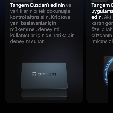
Tangem Cüzdan’ı edinin
ve
Tangem C
varlıklarınızı tek dokunuşla
uygulama
kontrol altına alın. Kriptoya
edin.
Akti
yeni başlayanlar için
kartın gö
mükemmel, deneyimli
özel anah
kullanıcılar için de harika bir
cüzdanın 
deneyim sunar.
imkansız h