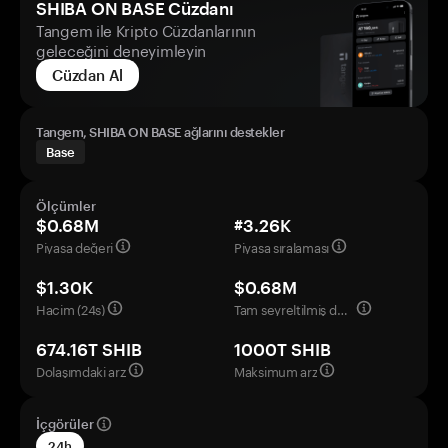
SHIBA ON BASE Cüzdanı
Tangem ile Kripto Cüzdanlarının
geleceğini deneyimleyin
Cüzdan Al
Tangem, SHIBA ON BASE ağlarını destekler
Base
Ölçümler
$0.68M
#3.26K
Piyasa değeri
Piyasa sıralaması
$1.30K
$0.68M
Hacim (24s)
Tam seyreltilmiş değerleme
674.16T SHIB
1000T SHIB
Dolaşımdaki arz
Maksimum arz
İçgörüler
24h