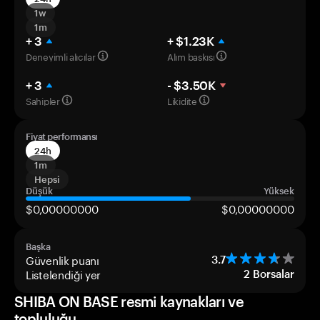
1w
1m
+ 3
+ $1.23K
Deneyimli alıcılar
Alım baskısı
+ 3
- $3.50K
Sahipler
Likidite
Fiyat performansı
24h
1m
Hepsi
Düşük
Yüksek
$0,00000000
$0,00000000
Başka
Güvenlik puanı
3.7
Listelendiği yer
2
Borsalar
SHIBA ON BASE resmi kaynakları ve
topluluğu