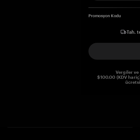
Promosyon Kodu
Tah. t
Vergiler ve 
$100.00 (KDV hariç)
ücrets