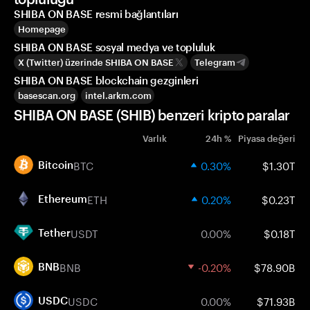
SHIBA ON BASE resmi bağlantıları
Homepage
SHIBA ON BASE sosyal medya ve topluluk
X (Twitter) üzerinde SHIBA ON BASE
Telegram
SHIBA ON BASE blockchain gezginleri
basescan.org
intel.arkm.com
SHIBA ON BASE (SHIB) benzeri kripto paralar
Varlık
24h %
Piyasa değeri
BTC
0.30%
$1.30T
Bitcoin
ETH
0.20%
$0.23T
Ethereum
USDT
0.00%
$0.18T
Tether
BNB
-0.20%
$78.90B
BNB
USDC
0.00%
$71.93B
USDC