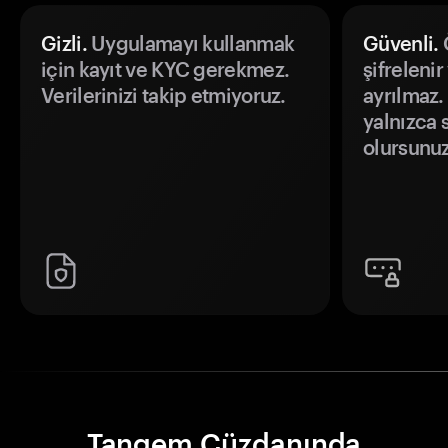
Gizli.
Uygulamayı kullanmak
Güvenli.
Ö
için kayıt ve KYC gerekmez.
şifrelenir
Verilerinizi takip etmiyoruz.
ayrılmaz.
yalnızca s
olursunuz
Tangem Cüzdanında