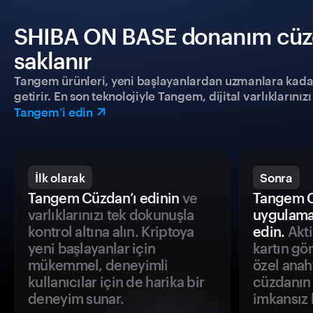
SHIBA ON BASE donanım cüzdan
saklanır
Tangem ürünleri, yeni başlayanlardan uzmanlara kadar h
getirir. En son teknolojiyle Tangem, dijital varlıklarını
Tangem’i edin
İlk olarak
Sonra
Tangem Cüzdan’ı edinin
ve
Tangem C
varlıklarınızı tek dokunuşla
uygulama
kontrol altına alın. Kriptoya
edin.
Akti
yeni başlayanlar için
kartın gö
mükemmel, deneyimli
özel anah
kullanıcılar için de harika bir
cüzdanın 
deneyim sunar.
imkansız h