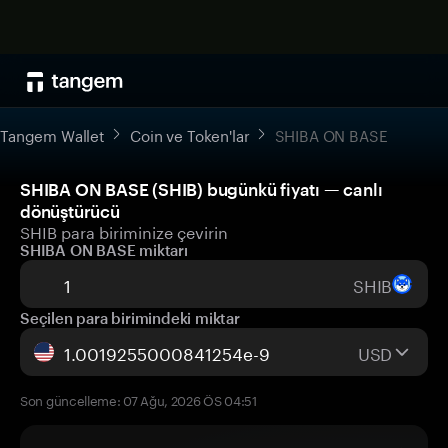
Tangem Wallet
Coin ve Token'lar
SHIBA ON BASE
SHIBA ON BASE (SHIB) bugünkü fiyatı — canlı
dönüştürücü
SHIB para biriminize çevirin
SHIBA ON BASE miktarı
SHIB
Seçilen para birimindeki miktar
USD
Son güncelleme: 07 Ağu, 2026 ÖS 04:51