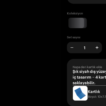
Koleksiyon
Set sayısı
Napa deri kartlık ekle
Şık siyah dış yüze
iç tasarım – 4 kar
saklayabilir.
Kartlık
Boyut: 10x7