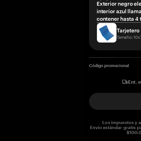
Exterior negro el
interior azul llam
contener hasta 4 t
Tarjetero
Tamaño: 10x
Código promocional
Ent. 
Los impuestos y a
Envío estándar gratis p
$100.0