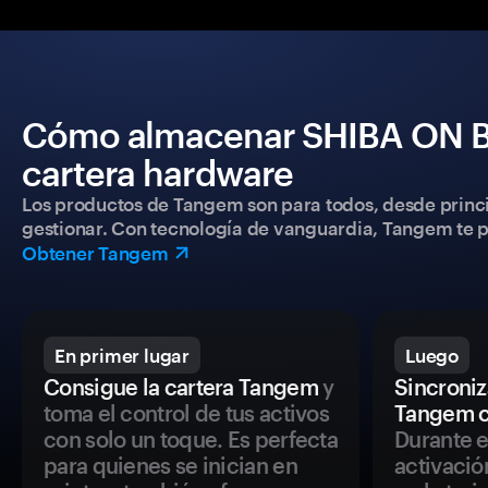
Cómo almacenar SHIBA ON BA
cartera hardware
Los productos de Tangem son para todos, desde princip
gestionar. Con tecnología de vanguardia, Tangem te pe
Obtener Tangem
En primer lugar
Luego
Consigue la cartera Tangem
y
Sincroniza
toma el control de tus activos
Tangem c
con solo un toque. Es perfecta
Durante e
para quienes se inician en
activació