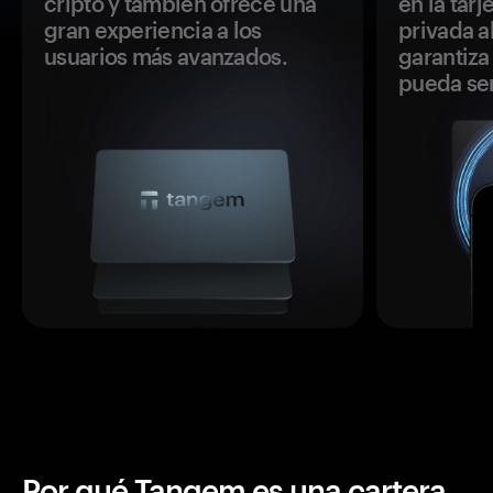
cripto y también ofrece una
en la tar
gran experiencia a los
privada a
usuarios más avanzados.
garantiza 
pueda se
Por qué Tangem es una cartera