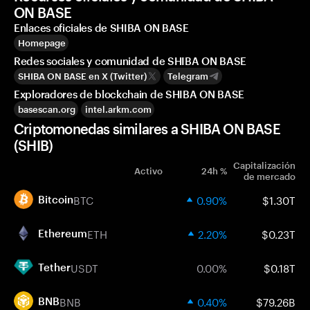
ON BASE
Enlaces oficiales de SHIBA ON BASE
Homepage
Redes sociales y comunidad de SHIBA ON BASE
SHIBA ON BASE en X (Twitter)
Telegram
Exploradores de blockchain de SHIBA ON BASE
basescan.org
intel.arkm.com
Criptomonedas similares a SHIBA ON BASE
(SHIB)
Capitalización
Activo
24h %
de mercado
BTC
0.90%
$1.30T
Bitcoin
ETH
2.20%
$0.23T
Ethereum
USDT
0.00%
$0.18T
Tether
BNB
0.40%
$79.26B
BNB