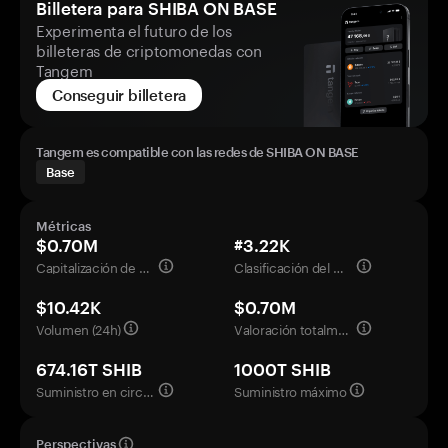
Billetera para SHIBA ON BASE
Experimenta el futuro de los
billeteras de criptomonedas con
Tangem
Conseguir billetera
Tangem es compatible con las redes de SHIBA ON BASE
Base
Métricas
$0.70M
#3.22K
Capitalización de mercado
Clasificación del mercado
$10.42K
$0.70M
Volumen (24h)
Valoración totalmente diluida
674.16T SHIB
1000T SHIB
Suministro en circulación
Suministro máximo
Perspectivas