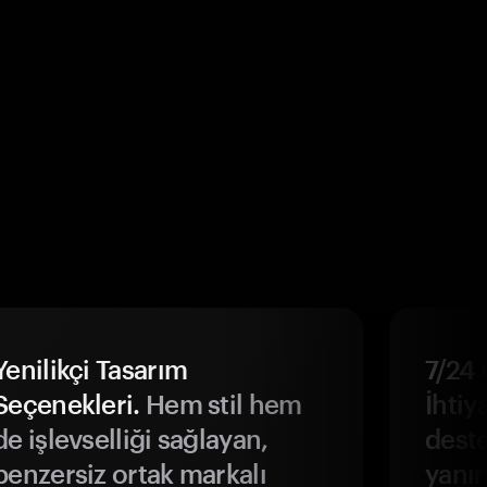
Yenilikçi Tasarım
7/24 
Seçenekleri.
Hem stil hem
İhtiya
de işlevselliği sağlayan,
deste
benzersiz ortak markalı
yanın