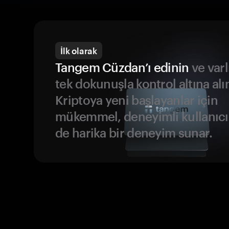
İlk olarak
Tangem Cüzdan’ı edinin
ve varl
tek dokunuşla kontrol altına alı
Kriptoya yeni başlayanlar için
mükemmel, deneyimli kullanıcıl
de harika bir deneyim sunar.