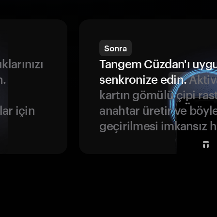
Sonra
ıklarınızı
Tangem Cüzdan'ı uyg
n.
senkronize edin.
Aktiv
kartın gömülü çipi rast
ar için
anahtar üretir ve böyl
geçirilmesi imkansız ha