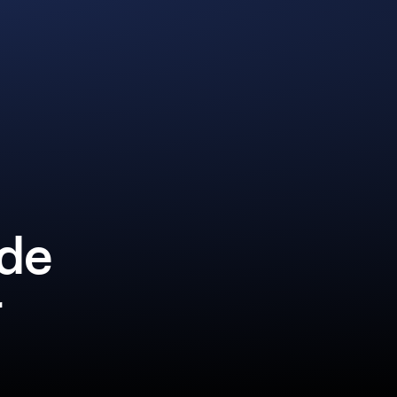
lde
r