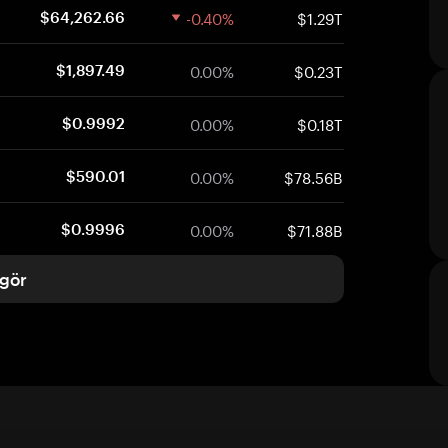
-0.40%
$1.29T
$64,262.66
0.00%
$0.23T
$1,897.49
0.00%
$0.18T
$0.9992
0.00%
$78.56B
$590.01
0.00%
$71.88B
$0.9996
gör