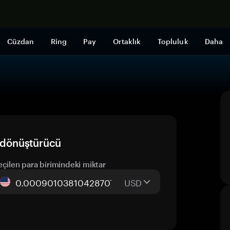
Şimdi alışveri
Cüzdan
Ring
Pay
Ortaklık
Topluluk
Daha
ı dönüştürücü
eçilen para birimindeki miktar
USD