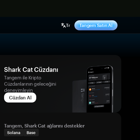
ş yap
Tr
Tangem Satın Al
Shark Cat Cüzdanı
Tangem ile Kripto
Cüzdanlarının geleceğini
deneyimleyin
Cüzdan Al
Tangem, Shark Cat ağlarını destekler
Solana
Base