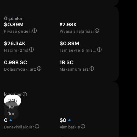
Ölçümler
$0.89M
#2.98K
Piyasa değeri
Piyasa sıralaması
$26.34K
$0.89M
Hacim (24s)
Tam seyreltilmiş değerleme
0.99B SC
1B SC
Dolaşımdaki arz
Maksimum arz
İçgörüler
24h
1w
1m
0
$0
Deneyimli alıcılar
Alım baskısı