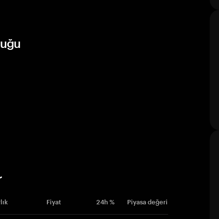
luğu
r
lık
Fiyat
24h %
Piyasa değeri