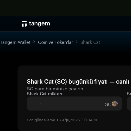
Tangem Wallet
Coin ve Token'lar
Shark Cat
Shark Cat (SC) bugünkü fiyatı — canl
SC para biriminize çevirin
Shark Cat miktarı
S
SC
Son güncelleme: 07 Ağu, 2026 ÖÖ 04:18