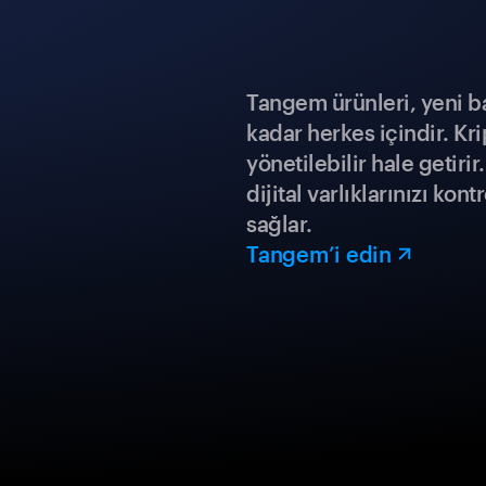
Tangem ürünleri, yeni b
kadar herkes içindir. Kr
yönetilebilir hale getiri
dijital varlıklarınızı ko
sağlar.
Tangem’i edin