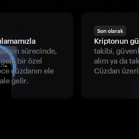
Son olarak
ulamamızla
Kriptonun gü
asyon sürecinde,
takibi, güven
gele bir özel
alım ya da ta
ece cüzdanın ele
Cüzdan üzeri
le gelir.