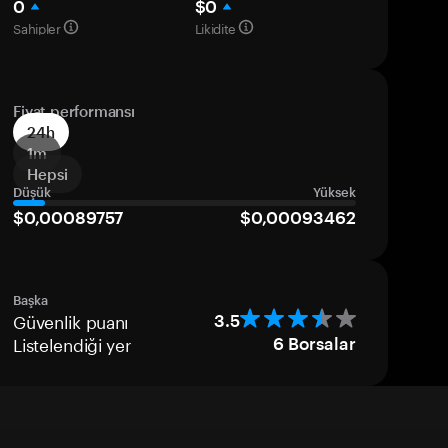
0
$0
Sahipler
Likidite
Fiyat performansı
24h
1m
Hepsi
Düşük
Yüksek
$0,00089757
$0,00093462
Başka
Güvenlik puanı
3.5
Listelendiği yer
6
Borsalar