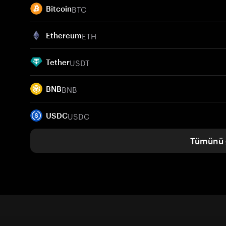
BTC
Bitcoin
ETH
Ethereum
USDT
Tether
BNB
BNB
USDC
USDC
Tümünü 