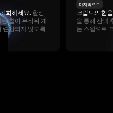
마지막으로
 동기화하세요.
활성
크립토의 힘을
된 칩이 무작위 개
을 통해 잔액 
이 손상되지 않도록
는 스왑으로 