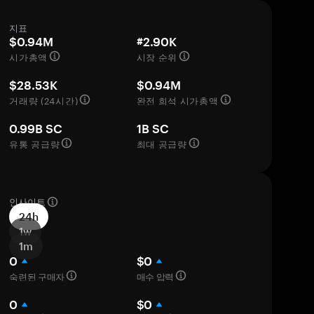
지표
$0.94M
#2.90K
시가총액
시장 순위
$28.53K
$0.94M
거래량 (24시간)
완전 희석 시가총액
0.99B SC
1B SC
유통 공급량
최대 공급량
인사이트
24h
1w
1m
0
$0
숙련된 구매자
매수 압력
0
$0