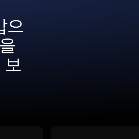
갑으
t을
 보