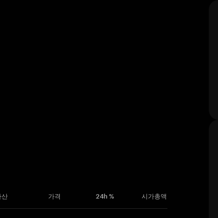
자산
가격
24h %
시가총액