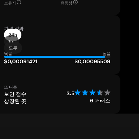
보유자
유동성
가격 성과
24h
1m
모두
낮음
높음
$0,00091421
$0,00095509
또 다른
보안 점수
3.5
상장된 곳
6
거래소