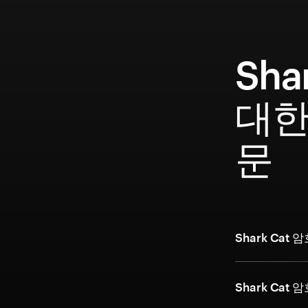
Sha
대한
문
Shark Ca
Shark Ca