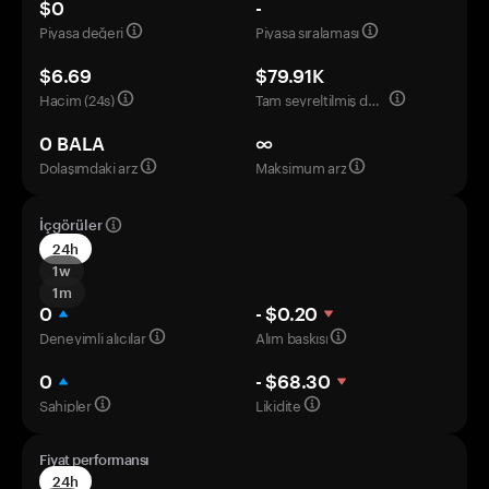
$0
-
Piyasa değeri
Piyasa sıralaması
$6.69
$79.91K
Hacim (24s)
Tam seyreltilmiş değerleme
0 BALA
∞
Dolaşımdaki arz
Maksimum arz
İçgörüler
24h
1w
1m
0
- $0.20
Deneyimli alıcılar
Alım baskısı
0
- $68.30
Sahipler
Likidite
Fiyat performansı
24h