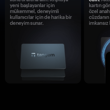
yeni başlayanlar için
kartın gö
mükemmel, deneyimli
özel anah
kullanıcılar için de harika bir
cüzdanın 
deneyim sunar.
imkansız h