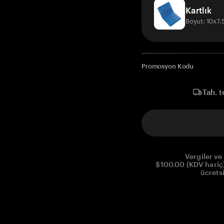
Kartlık
Boyut: 10x7
Promosyon Kodu
Tah. t
Vergiler ve 
$100.00 (KDV hariç)
ücrets