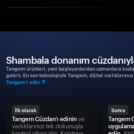
Shambala donanım cüzdanıyla g
Tangem ürünleri, yeni başlayanlardan uzmanlara kadar h
getirir. En son teknolojiyle Tangem, dijital varlıklarını
Tangem’i edin
İlk olarak
Sonra
Tangem Cüzdan’ı edinin
ve
Tangem C
varlıklarınızı tek dokunuşla
uygulama
kontrol altına alın. Kriptoya
edin.
Akti