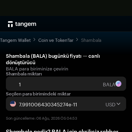
Tangem Wallet
Coin ve Token'lar
Shambala
Shambala (BALA) bugünkü fiyatı — canlı
dönüştürücü
BALA para biriminize çevirin
Shambala miktarı
BALA
Seçilen para birimindeki miktar
USD
Son güncelleme: 06 Ağu, 2026 ÖS 04:53
Shambala nedir? BALA için eksiksiz rehber