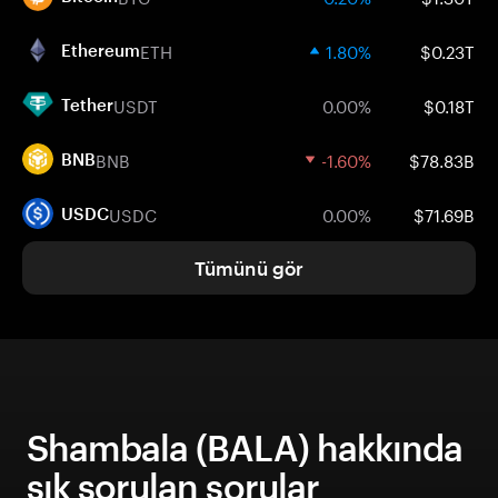
ETH
1.80%
$0.23T
Ethereum
USDT
0.00%
$0.18T
Tether
BNB
-1.60%
$78.83B
BNB
USDC
0.00%
$71.69B
USDC
Tümünü gör
Shambala (BALA) hakkında
sık sorulan sorular