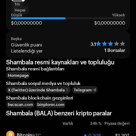
1m
Hepsi
Düşük
Yüksek
$0,00000000
$0,00000000
Başka
Güvenlik puanı
3.1
Listelendiği yer
1
Borsalar
Shambala resmi kaynakları ve topluluğu
Shambala resmi bağlantıları
Homepage
Shambala sosyal medya ve topluluk
X (Twitter) üzerinde Shambala
Telegram
Shambala blockchain gezginleri
bscscan.com
binplorer.com
Shambala (BALA) benzeri kripto paralar
Varlık
24h %
Piyasa değeri
BTC
0.20%
$1.30T
Bitcoin