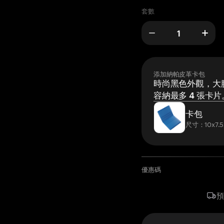
套數
添加納帕皮革卡包
時尚黑色外觀，大膽
容納最多 4 張卡片
卡包
尺寸：10x7.5
優惠碼