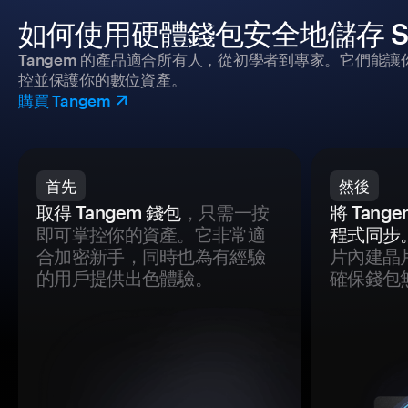
如何使用硬體錢包安全地儲存 Sha
Tangem 的產品適合所有人，從初學者到專家。它們能讓
控並保護你的數位資產。
購買 Tangem
首先
然後
取得 Tangem 錢包
，只需一按
將 Tan
即可掌控你的資產。它非常適
程式同步
合加密新手，同時也為有經驗
片內建晶
的用戶提供出色體驗。
確保錢包