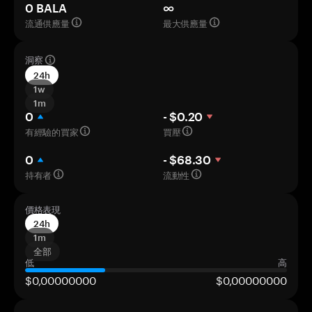
0 BALA
∞
流通供應量
最大供應量
洞察
24h
1w
1m
0
- $0.20
有經驗的買家
買壓
0
- $68.30
持有者
流動性
價格表現
24h
1m
全部
低
高
$0,00000000
$0,00000000