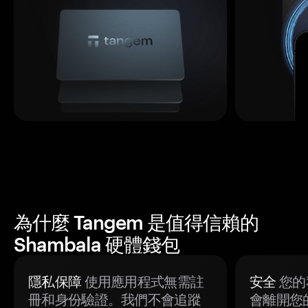
為什麼 Tangem 是值得信賴的
Shambala 硬體錢包
隱私保障
使用應用程式無需註
安全
您的
冊和身份驗證。我們不會追蹤
會離開您