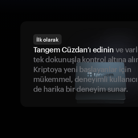
İlk olarak
Tangem Cüzdan’ı edinin
ve varl
tek dokunuşla kontrol altına alı
Kriptoya yeni başlayanlar için
mükemmel, deneyimli kullanıcıl
de harika bir deneyim sunar.