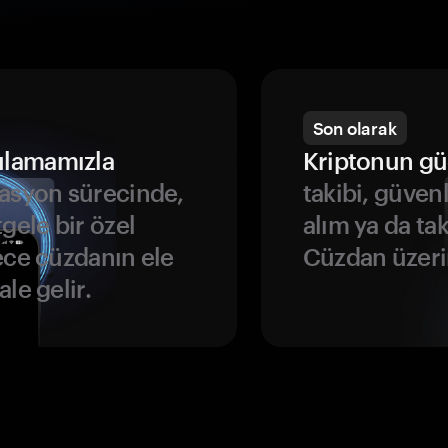
Son olarak
ulamamızla
Kriptonun gü
asyon sürecinde,
takibi, güven
gele bir özel
alım ya da ta
ece cüzdanın ele
Cüzdan üzeri
le gelir.