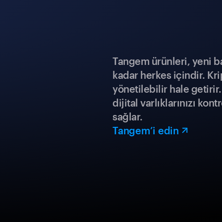
Tangem ürünleri, yeni b
kadar herkes içindir. Kr
yönetilebilir hale getiri
dijital varlıklarınızı ko
sağlar.
Tangem’i edin