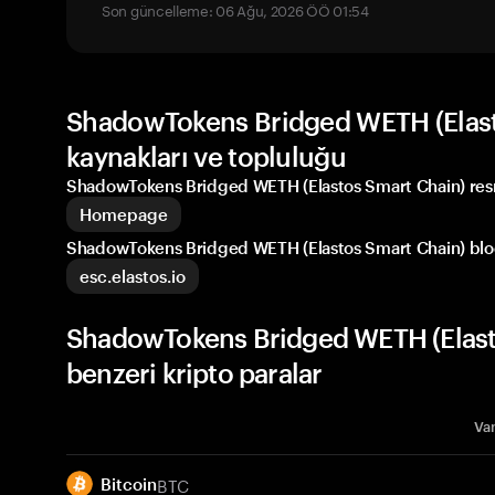
Son güncelleme: 06 Ağu, 2026 ÖÖ 01:54
ShadowTokens Bridged WETH (Elast
kaynakları ve topluluğu
ShadowTokens Bridged WETH (Elastos Smart Chain) resm
Homepage
ShadowTokens Bridged WETH (Elastos Smart Chain) bloc
esc.elastos.io
ShadowTokens Bridged WETH (Elast
benzeri kripto paralar
Var
BTC
Bitcoin