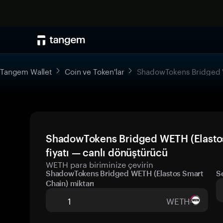
Tangem Wallet
Coin ve Token'lar
ShadowTokens Bridged W
ShadowTokens Bridged WETH (Elasto
fiyatı — canlı dönüştürücü
WETH para biriminize çevirin
ShadowTokens Bridged WETH (Elastos Smart
S
Chain) miktarı
WETH