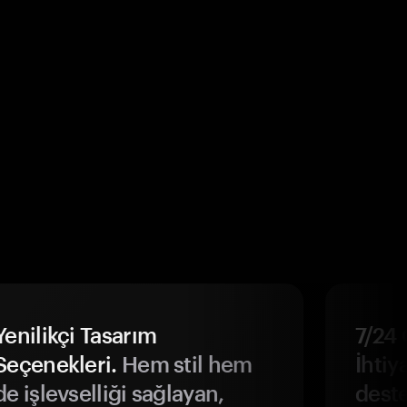
Yenilikçi Tasarım
7/24 
Seçenekleri.
Hem stil hem
İhtiya
de işlevselliği sağlayan,
deste