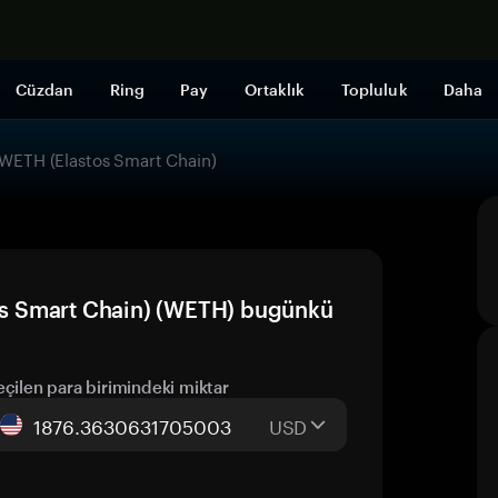
Şimdi alışveri
Cüzdan
Ring
Pay
Ortaklık
Topluluk
Daha
ETH (Elastos Smart Chain)
s Smart Chain) (WETH) bugünkü
eçilen para birimindeki miktar
USD