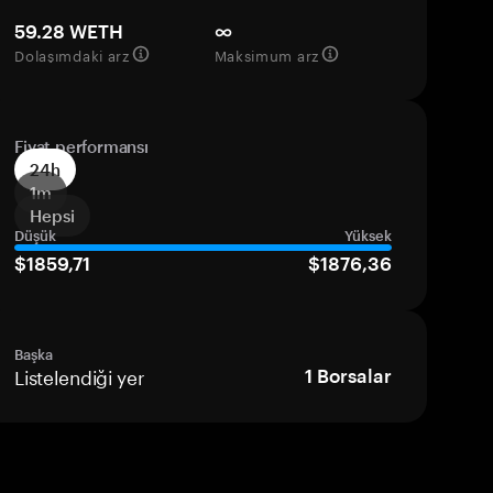
59.28 WETH
∞
Dolaşımdaki arz
Maksimum arz
Fiyat performansı
24h
1m
Hepsi
Düşük
Yüksek
$1859,71
$1876,36
Başka
Listelendiği yer
1
Borsalar