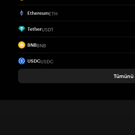
ETH
Ethereum
USDT
Tether
BNB
BNB
USDC
USDC
Tümünü 