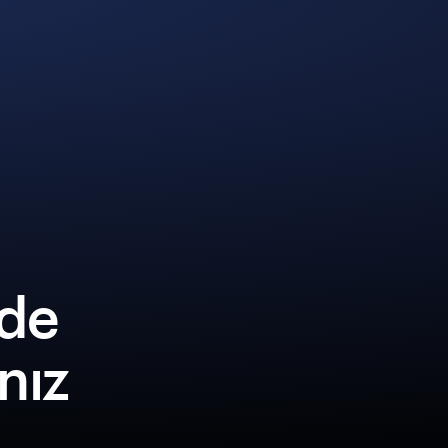
lde
ınız