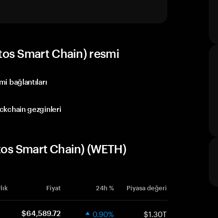
os Smart Chain) resmi
i bağlantıları
kchain gezginleri
os Smart Chain) (WETH)
lık
Fiyat
24h %
Piyasa değeri
0.90%
$1.30T
$64,589.72