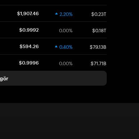
2.20%
$0.23T
$1,907.46
0.00%
$0.18T
$0.9992
0.40%
$79.13B
$594.26
0.00%
$71.71B
$0.9996
gör