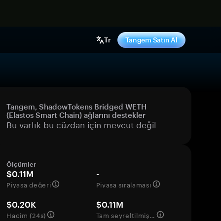
ş yap
Tr
Tangem Satın Al
Tangem, ShadowTokens Bridged WETH
(Elastos Smart Chain) ağlarını destekler
Bu varlık bu cüzdan için mevcut değil
Ölçümler
$0.11M
-
Piyasa değeri
Piyasa sıralaması
$0.20K
$0.11M
Hacim (24s)
Tam seyreltilmiş değerleme