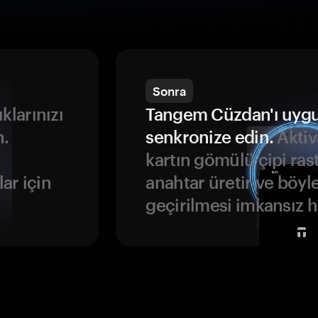
Sonra
ıklarınızı
Tangem Cüzdan'ı uyg
n.
senkronize edin.
Aktiv
kartın gömülü çipi rast
ar için
anahtar üretir ve böyl
geçirilmesi imkansız ha