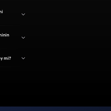
mi
minin
ey mi?