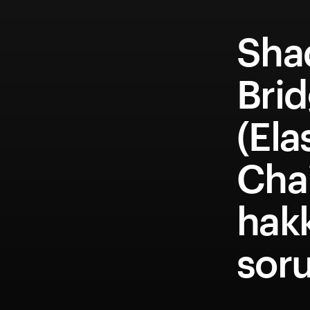
Sha
Bri
(Ela
Cha
hakk
soru