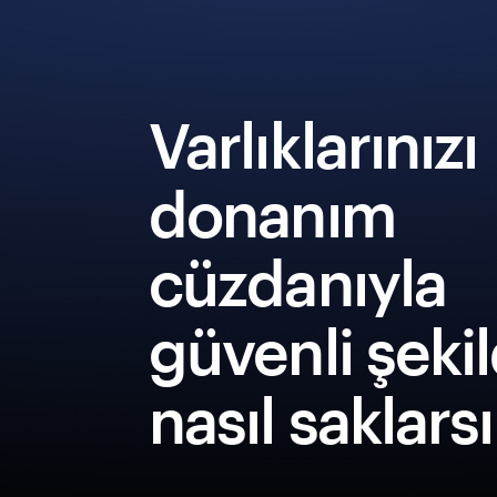
Varlıklarınızı
donanım
cüzdanıyla
güvenli şeki
nasıl saklars