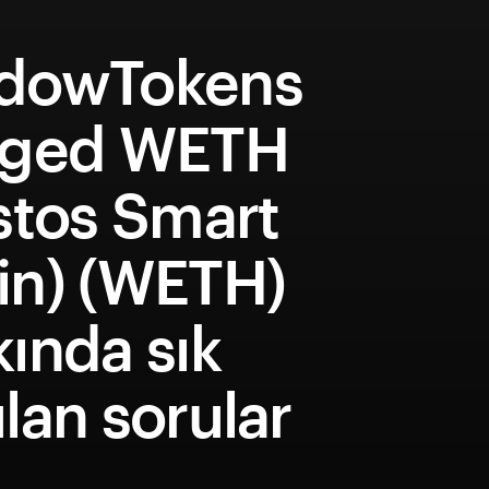
dowTokens
dged WETH
stos Smart
in) (WETH)
ında sık
lan sorular