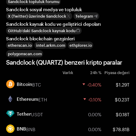
Sandclock topluluk forumu
Sandclock sosyal medya ve topluluk
X (Twitter) üzerinde Sandclock
Telegram
Sandclock kaynak kodu ve geliştirici depoları
GitHub’daki Sandclock kaynak kodu
Sandclock blockchain gezginleri
etherscan.io
intel.arkm.com
ethplorer.io
polygonscan.com
Sandclock (QUARTZ) benzeri kripto paralar
Varlık
24h %
Piyasa değeri
BTC
-0.40%
$1.29T
Bitcoin
ETH
-0.10%
$0.23T
Ethereum
USDT
0.00%
$0.18T
Tether
BNB
0.00%
$78.81B
BNB