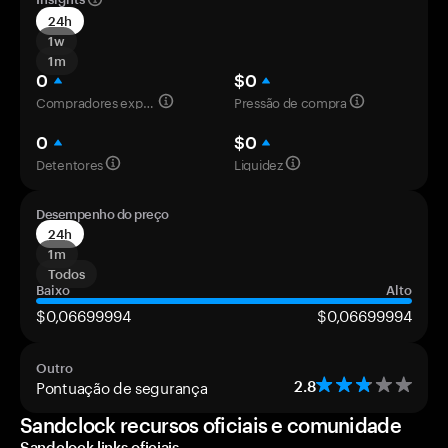
24h
1w
1m
0
$0
Compradores experientes
Pressão de compra
0
$0
Detentores
Liquidez
Desempenho do preço
24h
1m
Todos
Baixo
Alto
$0,06699994
$0,06699994
Outro
Pontuação de segurança
2.8
Sandclock recursos oficiais e comunidade
Sandclock links oficiais