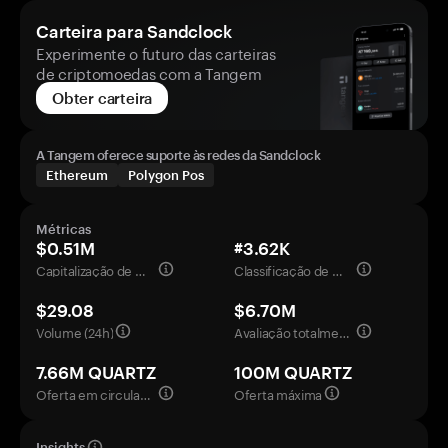
Carteira para Sandclock
Experimente o futuro das carteiras
de criptomoedas com a Tangem
Obter carteira
A Tangem oferece suporte às redes da Sandclock
Ethereum
Polygon Pos
Métricas
$0.51M
#3.62K
Capitalização de mercado
Classificação de mercado
$29.08
$6.70M
Volume (24h)
Avaliação totalmente diluída
7.66M QUARTZ
100M QUARTZ
Oferta em circulação
Oferta máxima
Insights