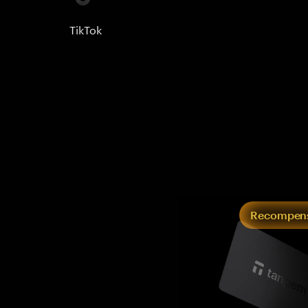
TikTok
Recompens