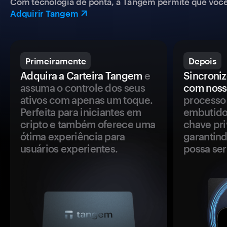
Com tecnologia de ponta, a Tangem permite que você co
Adquirir Tangem
Primeiramente
Depois
Adquira a Carteira Tangem
e
Sincroniz
assuma o controle dos seus
com noss
ativos com apenas um toque.
processo 
Perfeita para iniciantes em
embutido
cripto e também oferece uma
chave pri
ótima experiência para
garantind
usuários experientes.
possa se