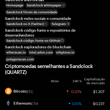
Homepage
Sandclock whitepaper
Sandclock fórum da comunidade
Sandclock redes sociais e comunidade
Sandclock no X (Twitter)
Telegram
Sandclock código-fonte e repositórios de
desenvolvedores
Sandclock código-fonte no GitHub
Sandclock exploradores de blockchain
etherscan.io
intel.arkm.com
ethplorer.io
polygonscan.com
Criptomoedas semelhantes a Sandclock
(QUARTZ)
Capitalização
Ativo
24h %
de mercado
BTC
-0.20%
$1.30T
Bitcoin
ETH
0.10%
$0.23T
Ethereum