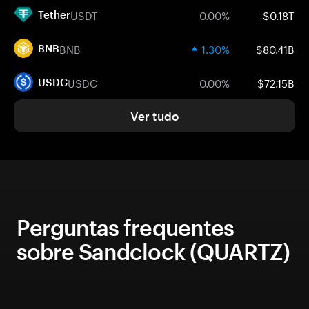
USDT
0.00%
$0.18T
Tether
BNB
1.30%
$80.41B
BNB
USDC
0.00%
$72.15B
USDC
Ver tudo
Perguntas frequentes
sobre Sandclock (QUARTZ)