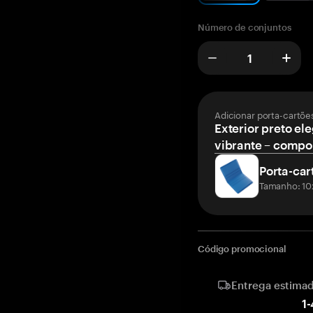
Número de conjuntos
Adicionar porta-cartõe
Exterior preto ele
vibrante – compor
Porta-car
Tamanho: 10
Código promocional
Entrega estima
1
-