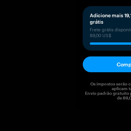
Adicione mais 19,
grátis
Frete grátis dispon
89,00 US$
Comp
Os impostos serão c
aplicam t
Envio padrão gratuito
de 89,