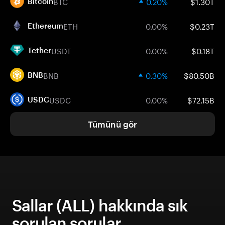
BTC
0.20%
$1.30T
Bitcoin
ETH
0.00%
$0.23T
Ethereum
USDT
0.00%
$0.18T
Tether
BNB
0.30%
$80.50B
BNB
USDC
0.00%
$72.15B
USDC
Tümünü gör
Sallar (ALL) hakkında sık
sorulan sorular