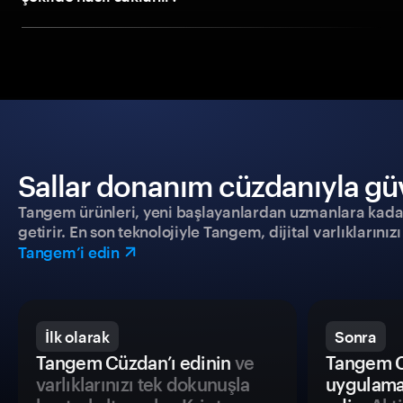
Sallar donanım cüzdanıyla güve
Tangem ürünleri, yeni başlayanlardan uzmanlara kadar h
getirir. En son teknolojiyle Tangem, dijital varlıklarını
Tangem’i edin
İlk olarak
Sonra
Tangem Cüzdan’ı edinin
ve
Tangem C
varlıklarınızı tek dokunuşla
uygulama