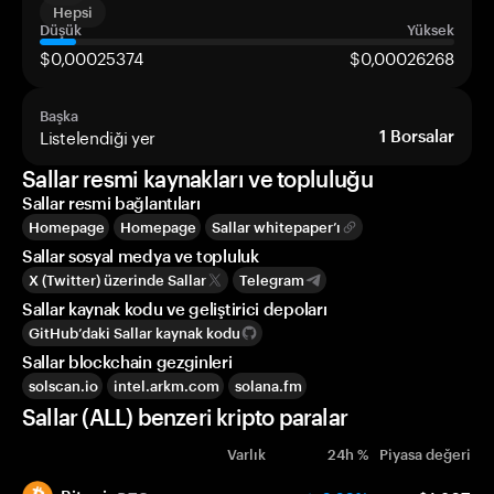
Hepsi
Düşük
Yüksek
$0,00025374
$0,00026268
Başka
Listelendiği yer
1
Borsalar
Sallar resmi kaynakları ve topluluğu
Sallar resmi bağlantıları
Homepage
Homepage
Sallar whitepaper’ı
Sallar sosyal medya ve topluluk
X (Twitter) üzerinde Sallar
Telegram
Sallar kaynak kodu ve geliştirici depoları
GitHub’daki Sallar kaynak kodu
Sallar blockchain gezginleri
solscan.io
intel.arkm.com
solana.fm
Sallar (ALL) benzeri kripto paralar
Varlık
24h %
Piyasa değeri