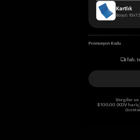
Kartlık
Boyut: 10x7
Promosyon Kodu
Tah. t
Vergiler ve 
$100.00 (KDV hariç)
ücrets