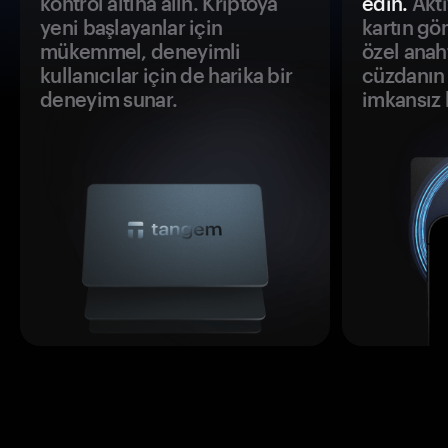
kontrol altına alın. Kriptoya
edin.
Akti
yeni başlayanlar için
kartın gö
mükemmel, deneyimli
özel anah
kullanıcılar için de harika bir
cüzdanın 
deneyim sunar.
imkansız h