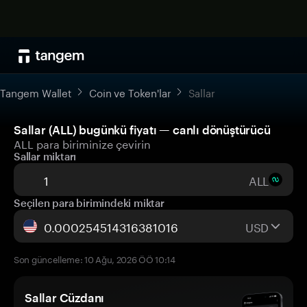
Tangem Wallet
Coin ve Token'lar
Sallar
Sallar (ALL) bugünkü fiyatı — canlı dönüştürücü
ALL para biriminize çevirin
Sallar miktarı
ALL
Seçilen para birimindeki miktar
USD
Son güncelleme: 10 Ağu, 2026 ÖÖ 10:14
Sallar Cüzdanı