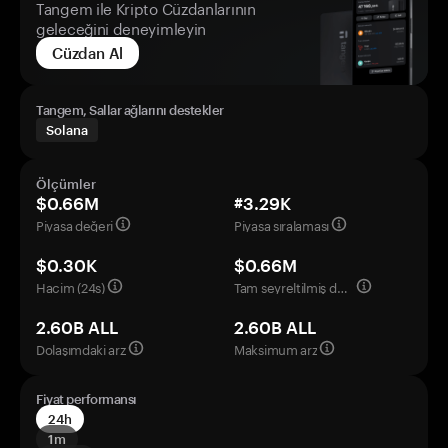
Tangem ile Kripto Cüzdanlarının
geleceğini deneyimleyin
Cüzdan Al
Tangem, Sallar ağlarını destekler
Solana
Ölçümler
$0.66M
#3.29K
Piyasa değeri
Piyasa sıralaması
$0.30K
$0.66M
Hacim (24s)
Tam seyreltilmiş değerleme
2.60B ALL
2.60B ALL
Dolaşımdaki arz
Maksimum arz
Fiyat performansı
24h
1m