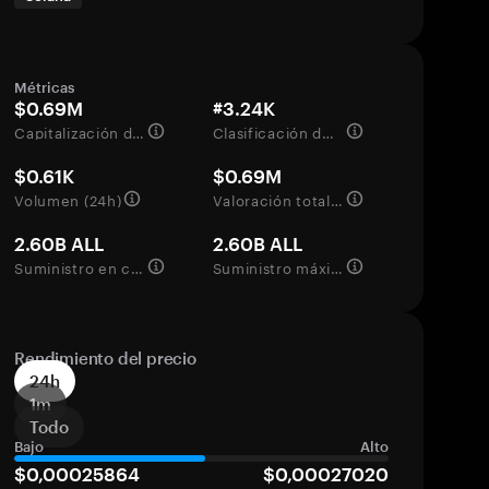
Métricas
$0.69M
#3.24K
Capitalización de mercado
Clasificación del mercado
$0.61K
$0.69M
Volumen (24h)
Valoración totalmente diluida
2.60B ALL
2.60B ALL
Suministro en circulación
Suministro máximo
Rendimiento del precio
24h
1m
Todo
Bajo
Alto
$0,00025864
$0,00027020