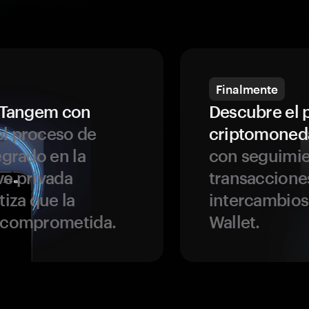
Finalmente
a Tangem con
Descubre el 
l proceso de
criptomoned
egrado en la
con seguimie
ve privada
transaccione
tiza que la
intercambios
r comprometida.
Wallet.