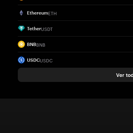
ETH
Ethereum
USDT
Tether
BNB
BNB
USDC
USDC
Ver to