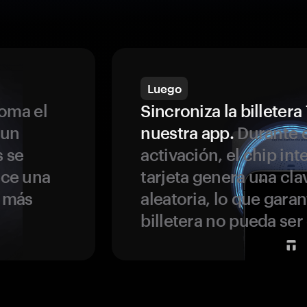
Luego
oma el
Sincroniza la billeter
 un
nuestra app.
Durante e
s se
activación, el chip int
ece una
tarjeta genera una cla
s más
aleatoria, lo que garan
billetera no pueda se