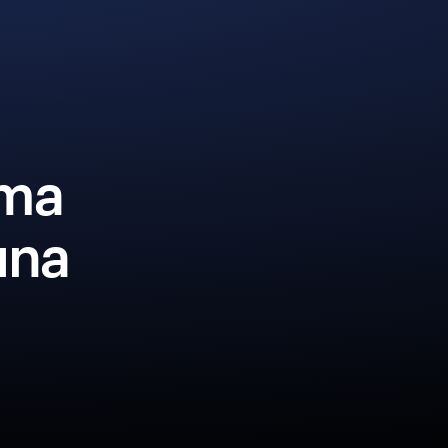
rma
una