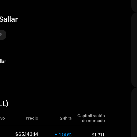
Sallar
lar
LL)
Capitalización
ivo
Precio
24h %
de mercado
1.00%
$1.31T
$65,143.14