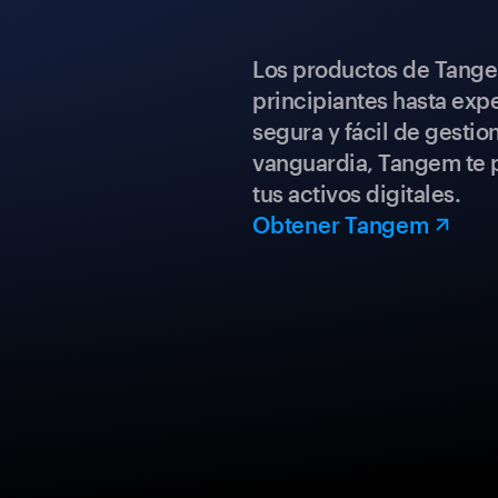
Los productos de Tange
principiantes hasta expe
segura y fácil de gestio
vanguardia, Tangem te p
tus activos digitales.
Obtener Tangem