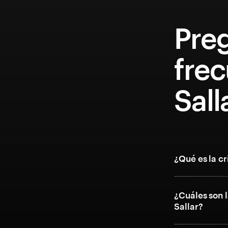
Pre
fre
Sall
¿Qué es la c
¿Cuáles son l
Sallar?