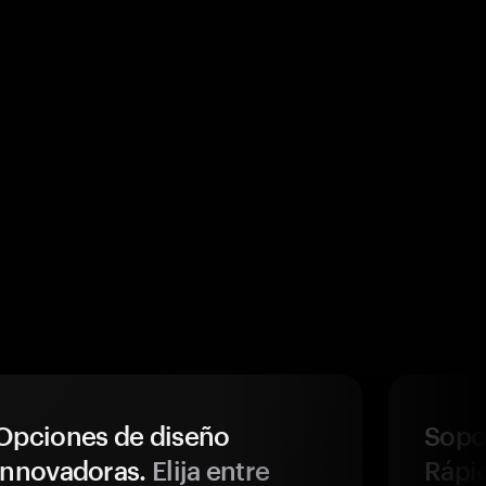
Opciones de diseño
Sopor
innovadoras.
Elija entre
Rápi