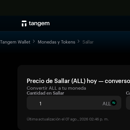
Tangem Wallet
Monedas y Tokens
Sallar
Precio de Sallar (ALL) hoy — converso
Convertir ALL a tu moneda
Cantidad en Sallar
C
ALL
Última actualización el 07 ago., 2026 02:46 p. m.