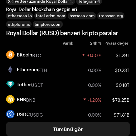
X (Twitter) üzerinde Royal Dollar
Telegram
Royal Dollar blockchain gezginleri
etherscan.io
intel.arkm.com
bscscan.com
tronscan.org
ethplorer.io
binplorer.com
Royal Dollar (RUSD) benzeri kripto paralar
Varlık
24h %
Piyasa değeri
BTC
-0.50%
$1.29T
Bitcoin
ETH
0.00%
$0.23T
Ethereum
USDT
0.00%
$0.18T
Tether
BNB
-1.20%
$78.25B
BNB
USDC
0.00%
$71.81B
USDC
Tümünü gör