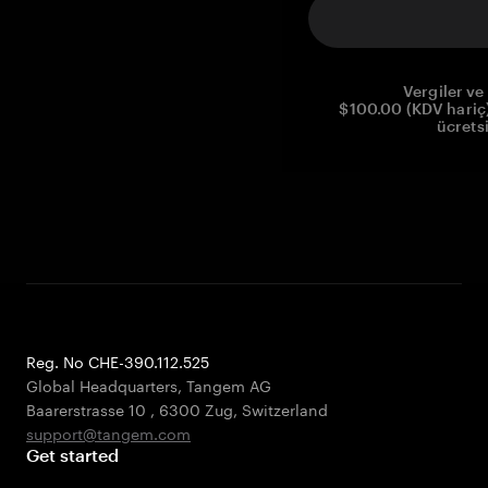
Vergiler ve 
$100.00 (KDV hariç)
ücrets
Reg. No CHE-390.112.525
Global Headquarters, Tangem AG
Baarerstrasse 10
,
6300 Zug
,
Switzerland
support@tangem.com
Get started