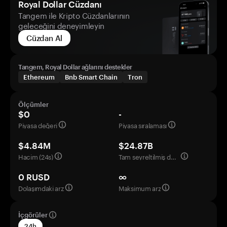
Royal Dollar Cüzdanı
Tangem ile Kripto Cüzdanlarının
geleceğini deneyimleyin
Cüzdan Al
Tangem, Royal Dollar ağlarını destekler
Ethereum
Bnb Smart Chain
Tron
Ölçümler
$0
-
Piyasa değeri
Piyasa sıralaması
$4.84M
$24.87B
Hacim (24s)
Tam seyreltilmiş değerleme
0 RUSD
∞
Dolaşımdaki arz
Maksimum arz
İçgörüler
24h