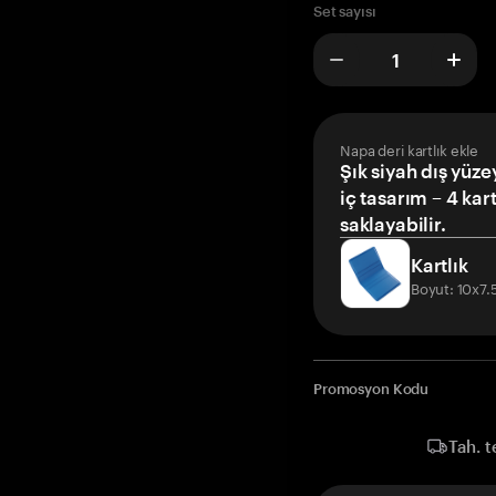
Set sayısı
Napa deri kartlık ekle
Şık siyah dış yüze
iç tasarım – 4 kar
saklayabilir.
Kartlık
Boyut: 10x7
Promosyon Kodu
Tah. t