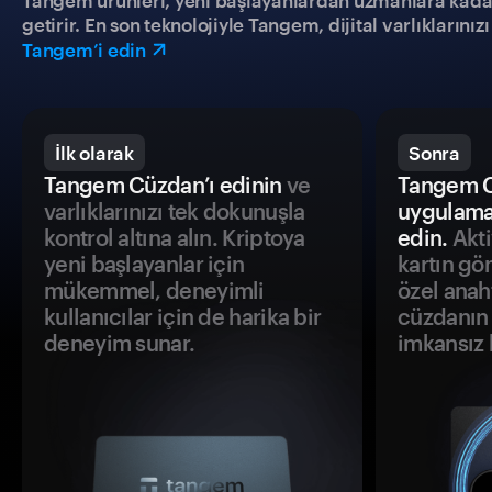
Tangem ürünleri, yeni başlayanlardan uzmanlara kadar h
getirir. En son teknolojiyle Tangem, dijital varlıklarını
Tangem’i edin
İlk olarak
Sonra
Tangem Cüzdan’ı edinin
ve
Tangem C
varlıklarınızı tek dokunuşla
uygulama
kontrol altına alın. Kriptoya
edin.
Akti
yeni başlayanlar için
kartın gö
mükemmel, deneyimli
özel anah
kullanıcılar için de harika bir
cüzdanın 
deneyim sunar.
imkansız h