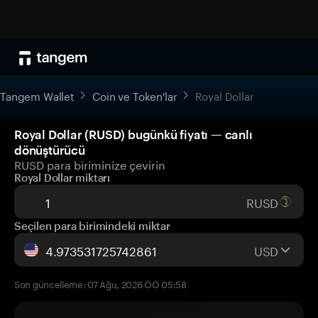
Tangem Wallet
Coin ve Token'lar
Royal Dollar
Royal Dollar (RUSD) bugünkü fiyatı — canlı
dönüştürücü
RUSD para biriminize çevirin
Royal Dollar miktarı
RUSD
Seçilen para birimindeki miktar
USD
Son güncelleme: 07 Ağu, 2026 ÖÖ 05:58