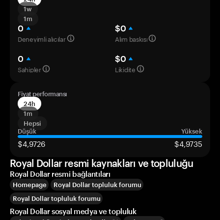
1w
1m
0
$0
Deneyimli alıcılar
Alım baskısı
0
$0
Sahipler
Likidite
Fiyat performansı
24h
1m
Hepsi
Düşük
Yüksek
$4,9726
$4,9735
Royal Dollar resmi kaynakları ve topluluğu
Royal Dollar resmi bağlantıları
Homepage
Royal Dollar topluluk forumu
Royal Dollar topluluk forumu
Royal Dollar sosyal medya ve topluluk