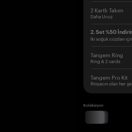
2 Kartlı Takım
Daha Ucuz
2. Set %50 İndiri
İki soğuk cüzdan içi
Tangem Ring
Ring & 2 cards
Tangem Pro Kit
İhtiyacın olan her şe
Koleksiyon