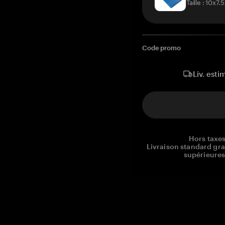
Taille : 10x7
Code promo
Liv. esti
Hors taxes
Livraison standard gr
supérieures