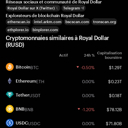
Réseaux sociaux et communauté de Royal Dollar
Royal Dollar sur X (Twitter)
Telegram
Explorateurs de blockchain Royal Dollar
etherscan.io
intel.arkm.com
bscscan.com
tronscan.org
ethplorer.io
binplorer.com
Cryptomonnaies similaires à Royal Dollar
(RUSD)
Capitalisation
Actif
24h %
boursière
BTC
-0.50%
$1.29T
Bitcoin
ETH
0.00%
$0.23T
Ethereum
USDT
0.00%
$0.18T
Tether
BNB
-1.20%
$78.12B
BNB
USDC
0.00%
$71.80B
USDC