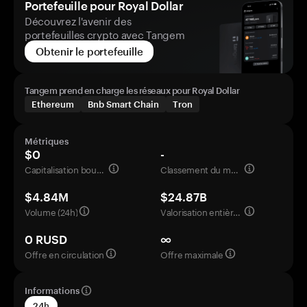
Portefeuille pour Royal Dollar
Découvrez l'avenir des
portefeuilles crypto avec Tangem
Obtenir le portefeuille
Tangem prend en charge les réseaux pour Royal Dollar
Ethereum
Bnb Smart Chain
Tron
Métriques
$0
-
Capitalisation boursière
Classement du marché
$4.84M
$24.87B
Volume (24h)
Valorisation entièrement diluée
0 RUSD
∞
Offre en circulation
Offre maximale
Informations
24h