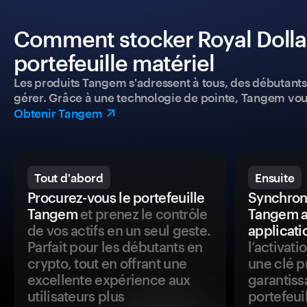
Comment stocker Royal Dollar
portefeuille matériel
Les produits Tangem s'adressent à tous, des débutants a
gérer. Grâce à une technologie de pointe, Tangem vou
Obtenir Tangem
Tout d'abord
Ensuite
Procurez-vous le portefeuille
Synchroni
Tangem
et prenez le contrôle
Tangem a
de vos actifs en un seul geste.
applicati
Parfait pour les débutants en
l’activat
crypto, tout en offrant une
une clé p
excellente expérience aux
garantiss
utilisateurs plus
portefeuil