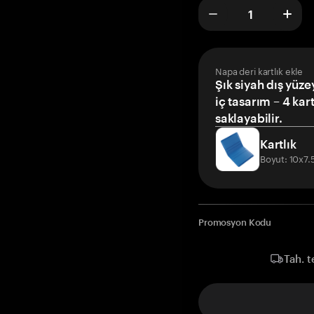
Napa deri kartlık ekle
Şık siyah dış yüze
iç tasarım – 4 kar
saklayabilir.
Kartlık
Boyut: 10x7
Promosyon Kodu
Tah. t