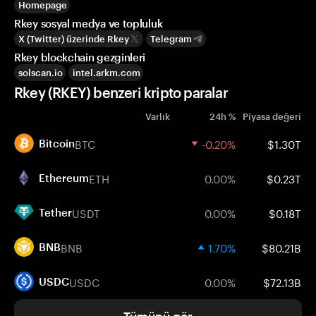
Homepage
Rkey sosyal medya ve topluluk
X (Twitter) üzerinde Rkey
Telegram
Rkey blockchain gezginleri
solscan.io
intel.arkm.com
Rkey (RKEY) benzeri kripto paralar
Varlık
24h %
Piyasa değeri
BTC
-0.20%
$1.30T
Bitcoin
ETH
0.00%
$0.23T
Ethereum
USDT
0.00%
$0.18T
Tether
BNB
1.70%
$80.21B
BNB
USDC
0.00%
$72.13B
USDC