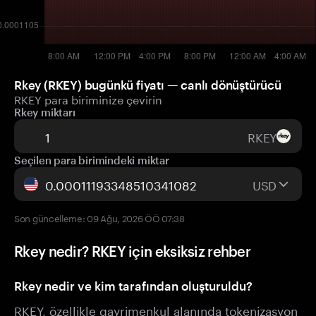
Rkey (RKEY) bugünkü fiyatı — canlı dönüştürücü
RKEY para biriminize çevirin
Rkey miktarı
RKEY
Seçilen para birimindeki miktar
USD
Son güncelleme: 09 Ağu, 2026 ÖÖ 07:38
Rkey nedir? RKEY için eksiksiz rehber
Rkey nedir ve kim tarafından oluşturuldu?
RKEY, özellikle gayrimenkul alanında tokenizasyon