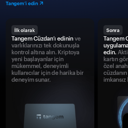
Tangem’i edin
İlk olarak
Sonra
Tangem Cüzdan’ı edinin
ve
Tangem C
varlıklarınızı tek dokunuşla
uygulama
kontrol altına alın. Kriptoya
edin.
Akti
yeni başlayanlar için
kartın gö
mükemmel, deneyimli
özel anah
kullanıcılar için de harika bir
cüzdanın 
deneyim sunar.
imkansız h