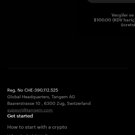
Vergiler ve 
$100.00 (KDV hariç)
ücrets
Reg. No CHE-390.112.525
Global Headquarters, Tangem AG
Baarerstrasse 10
,
6300 Zug
,
Switzerland
support@tangem.com
Get started
How to start with a crypto