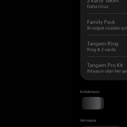
Daha Ucuz
Family Pack
İki soğuk cüzdan içi
Tangem Ring
Ring & 2 cards
Tangem Pro Kit
İhtiyacın olan her şe
Koleksiyon
Set sayısı