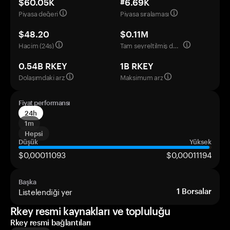
$60.05K
#6.69K
Piyasa değeri
Piyasa sıralaması
$48.20
$0.11M
Hacim (24s)
Tam seyreltilmiş değerleme
0.54B RKEY
1B RKEY
Dolaşımdaki arz
Maksimum arz
Fiyat performansı
24h
1m
Hepsi
Düşük
Yüksek
$0,00011093
$0,00011194
Başka
Listelendiği yer
1
Borsalar
Rkey resmi kaynakları ve topluluğu
Rkey resmi bağlantıları