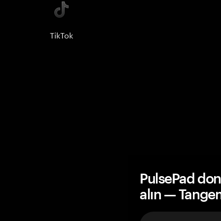
TikTok
PulsePad don
alın — Tange