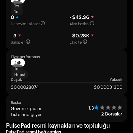
1w
1m
0
- $42.36
Deneyimli alıcılar
Alım baskısı
- 3
- $0.28K
Sahipler
Likidite
Fiyat performansı
24h
1m
Hepsi
Düşük
Yüksek
$0,00028874
$0,00031300
Başka
Güvenlik puanı
1.3
Listelendiği yer
2
Borsalar
PulsePad resmi kaynakları ve topluluğu
PulsePad resmi bağlantıları