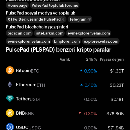
Homepage
PulsePad topluluk forumu
PulsePad sosyal medya ve topluluk
X (Twitter) üzerinde PulsePad
Telegram
PulsePad blockchain gezginleri
bscscan.com
intel.arkm.com
evmexplorer.velas.com
evmexplorer.velas.com
binplorer.com
explorer.velas.com
PulsePad (PLSPAD) benzeri kripto paralar
Varlık
24h %
Piyasa değeri
BTC
0.90%
$1.30T
Bitcoin
ETH
0.40%
$0.23T
Ethereum
USDT
0.00%
$0.18T
Tether
BNB
-0.30%
$78.80B
BNB
USDC
0.00%
$71.94B
USDC