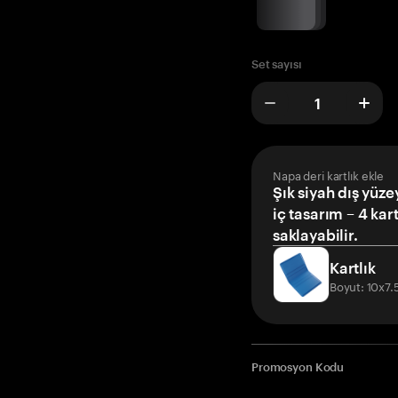
Set sayısı
Napa deri kartlık ekle
Şık siyah dış yüze
iç tasarım – 4 kar
saklayabilir.
Kartlık
Boyut: 10x7
Promosyon Kodu