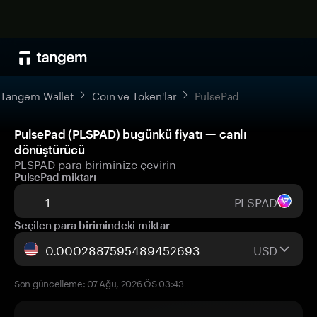
Tangem Wallet
Coin ve Token'lar
PulsePad
PulsePad (PLSPAD) bugünkü fiyatı — canlı
dönüştürücü
PLSPAD para biriminize çevirin
PulsePad miktarı
PLSPAD
Seçilen para birimindeki miktar
USD
Son güncelleme: 07 Ağu, 2026 ÖS 03:43