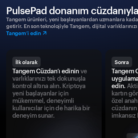
PulsePad donanım cüzdanıyla g
Tangem ürünleri, yeni başlayanlardan uzmanlara kadar h
getirir. En son teknolojiyle Tangem, dijital varlıklarını
Tangem’i edin
İlk olarak
Sonra
Tangem Cüzdan’ı edinin
ve
Tangem C
varlıklarınızı tek dokunuşla
uygulama
kontrol altına alın. Kriptoya
edin.
Akti
yeni başlayanlar için
kartın gö
mükemmel, deneyimli
özel anah
kullanıcılar için de harika bir
cüzdanın 
deneyim sunar.
imkansız h