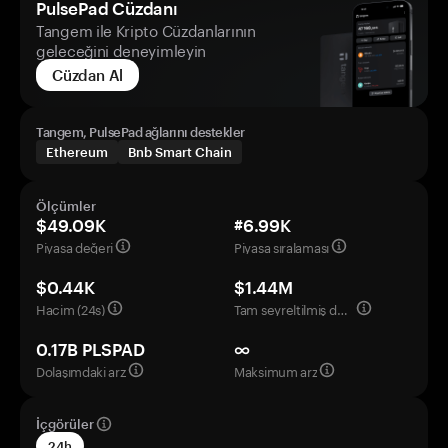
PulsePad Cüzdanı
Tangem ile Kripto Cüzdanlarının
geleceğini deneyimleyin
Cüzdan Al
Tangem, PulsePad ağlarını destekler
Ethereum
Bnb Smart Chain
Ölçümler
$49.09K
#6.99K
Piyasa değeri
Piyasa sıralaması
$0.44K
$1.44M
Hacim (24s)
Tam seyreltilmiş değerleme
0.17B PLSPAD
∞
Dolaşımdaki arz
Maksimum arz
İçgörüler
24h