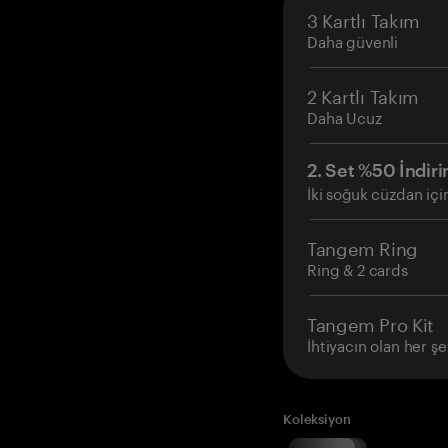
3 Kartlı Takım
Daha güvenli
2 Kartlı Takım
Daha Ucuz
2. Set %50 İndiri
İki soğuk cüzdan içi
Tangem Ring
Ring & 2 cards
Tangem Pro Kit
İhtiyacın olan her şe
Koleksiyon