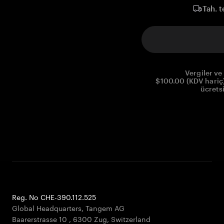
Tah. t
Vergiler ve 
$100.00 (KDV hariç)
ücrets
Reg. No CHE-390.112.525
Global Headquarters, Tangem AG
Baarerstrasse 10
,
6300 Zug
,
Switzerland