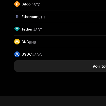
BTC
Bitcoin
ETH
Ethereum
USDT
Tether
BNB
BNB
USDC
USDC
Voir to