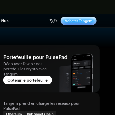
ntenant
Plus
Fr
Acheter Tangem
Portefeuille pour PulsePad
Découvrez l'avenir des
portefeuilles crypto avec
Tangem
Obtenir le portefeuille
Tangem prend en charge les réseaux pour
PulsePad
Ethereum
Bnb Smart Chain