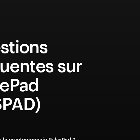
stions
uentes sur
sePad
SPAD)
e la cryptomonnaie PulsePad ?