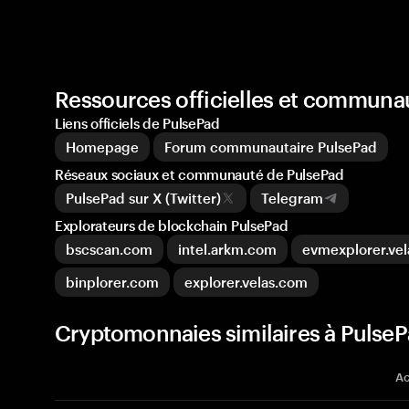
Ressources officielles et communa
Liens officiels de PulsePad
Homepage
Forum communautaire PulsePad
Réseaux sociaux et communauté de PulsePad
PulsePad sur X (Twitter)
Telegram
Explorateurs de blockchain PulsePad
bscscan.com
intel.arkm.com
evmexplorer.ve
binplorer.com
explorer.velas.com
Cryptomonnaies similaires à Pulse
Ac