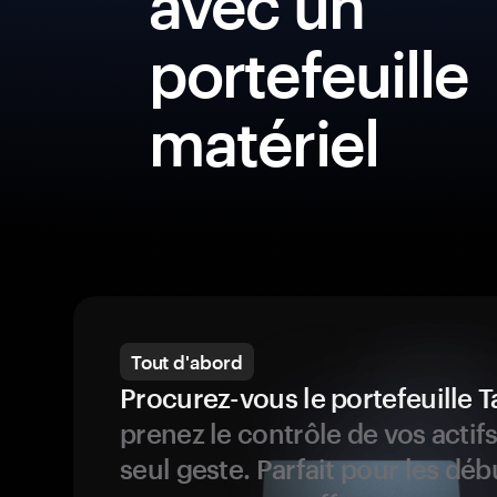
avec un
portefeuille
matériel
Tout d'abord
Procurez-vous le portefeuille
prenez le contrôle de vos actif
seul geste. Parfait pour les dé