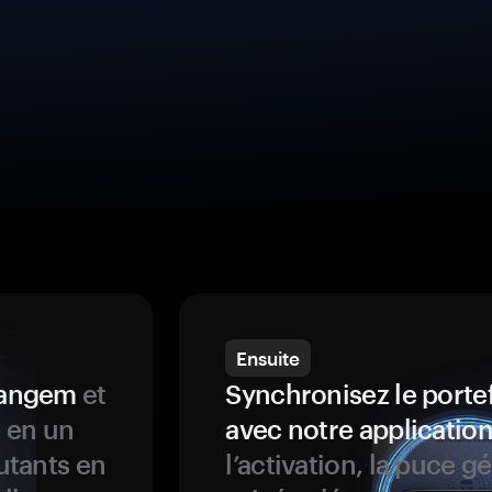
Ensuite
 Tangem
et
Synchronisez le porte
s en un
avec notre application
butants en
l’activation, la puce g