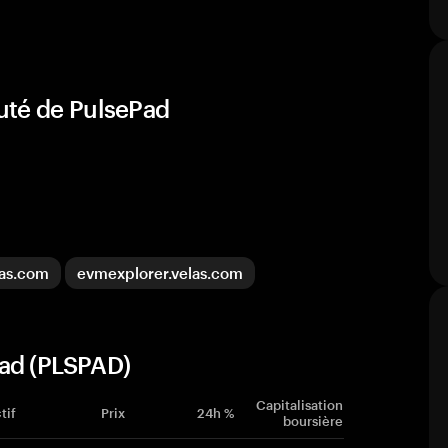
uté de PulsePad
las.com
evmexplorer.velas.com
Pad (PLSPAD)
Capitalisation
tif
Prix
24h %
boursière