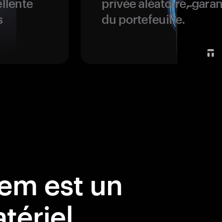
ellente
privée aléatoire, garan
s
du portefeuille.
em est un
tériel