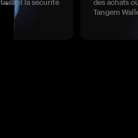
tissant la sécurité
des achats ou
Tangem Walle