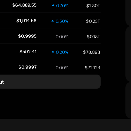
0.70%
$1.30T
$64,889.55
0.50%
$0.23T
$1,914.56
0.00%
$0.18T
$0.9995
0.20%
$78.89B
$592.41
0.00%
$72.12B
$0.9997
ut