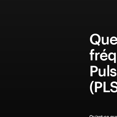
Que
fréq
Pul
(PL
Qu’est-ce qu