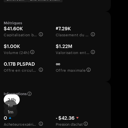
Métriques
$41.60K
#7.29K
Capitalisation boursière
Classement du marché
$1.00K
$1.22M
Volume (24h)
Valorisation entièrement diluée
0.17B PLSPAD
∞
Offre en circulation
Offre maximale
Informations
24h
1w
1m
0
- $42.36
Acheteurs expérimentés
Pression d’achat