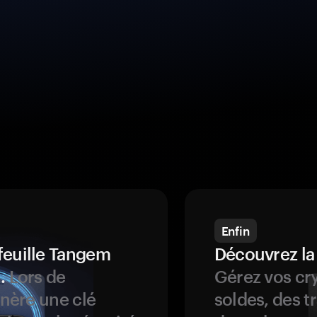
Enfin
feuille Tangem
Découvrez la
.
Lors de
Gérez vos cry
énère une clé
soldes, des t