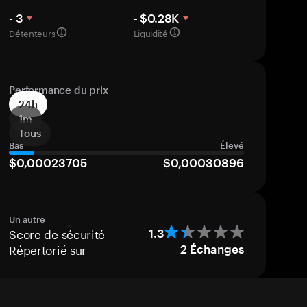
- 3
- $0.28K
Détenteurs
Liquidité
Performance du prix
24h
1m
Tous
Bas
Élevé
$0,00023705
$0,00030896
Un autre
Score de sécurité
1.3
Répertorié sur
2
Échanges