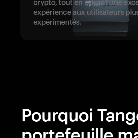
crypto, tout en offrant une exc
expérience aux utilisateurs plu
expérimentés.
Pourquoi Tang
portefeuille ma