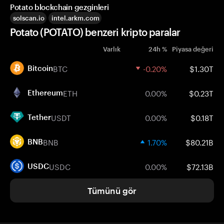
Potato blockchain gezginleri
solscan.io
intel.arkm.com
Potato (POTATO) benzeri kripto paralar
Varlık
24h %
Piyasa değeri
BTC
-0.20%
$1.30T
Bitcoin
ETH
0.00%
$0.23T
Ethereum
USDT
0.00%
$0.18T
Tether
BNB
1.70%
$80.21B
BNB
USDC
0.00%
$72.13B
USDC
Tümünü gör