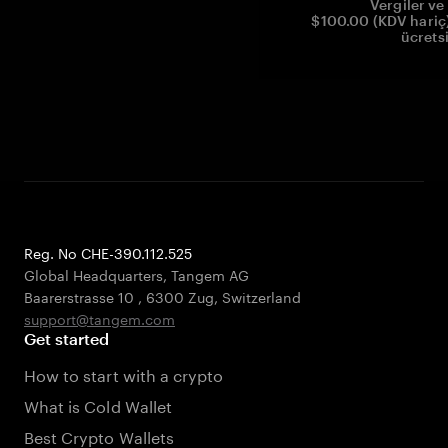
Vergiler ve 
$100.00 (KDV hariç)
ücrets
Reg. No CHE-390.112.525
Global Headquarters, Tangem AG
Baarerstrasse 10
,
6300 Zug
,
Switzerland
support@tangem.com
Get started
How to start with a crypto
What is Cold Wallet
Best Crypto Wallets