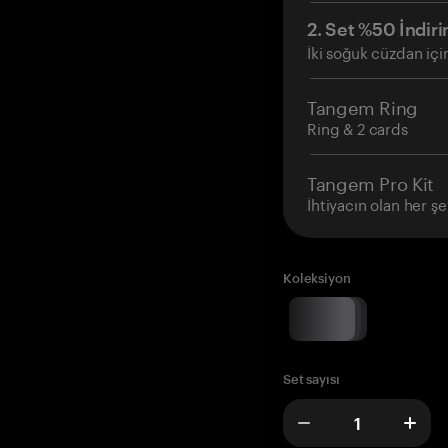
2. Set %50 İndiri
İki soğuk cüzdan içi
Tangem Ring
Ring & 2 cards
Tangem Pro Kit
İhtiyacın olan her şe
Koleksiyon
Set sayısı