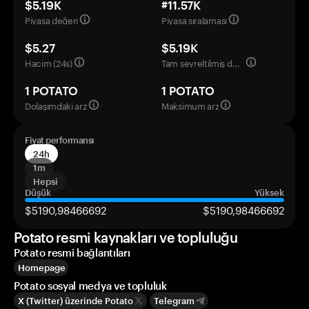
$5.19K
#11.57K
Piyasa değeri
Piyasa sıralaması
$5.27
$5.19K
Hacim (24s)
Tam seyreltilmiş değerleme
1 POTATO
1 POTATO
Dolaşımdaki arz
Maksimum arz
Fiyat performansı
24h
1m
Hepsi
Düşük
Yüksek
$5190,98466692
$5190,98466692
Potato resmi kaynakları ve topluluğu
Potato resmi bağlantıları
Homepage
Potato sosyal medya ve topluluk
X (Twitter) üzerinde Potato
Telegram