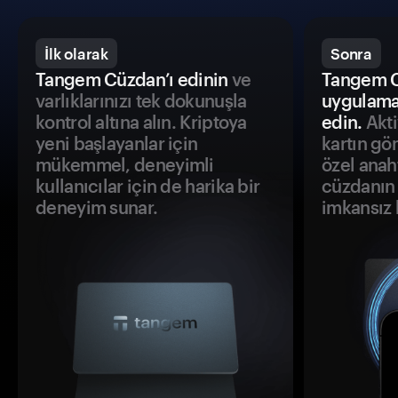
İlk olarak
Sonra
Tangem Cüzdan’ı edinin
ve
Tangem C
varlıklarınızı tek dokunuşla
uygulama
kontrol altına alın. Kriptoya
edin.
Akti
yeni başlayanlar için
kartın gö
mükemmel, deneyimli
özel anah
kullanıcılar için de harika bir
cüzdanın 
deneyim sunar.
imkansız h