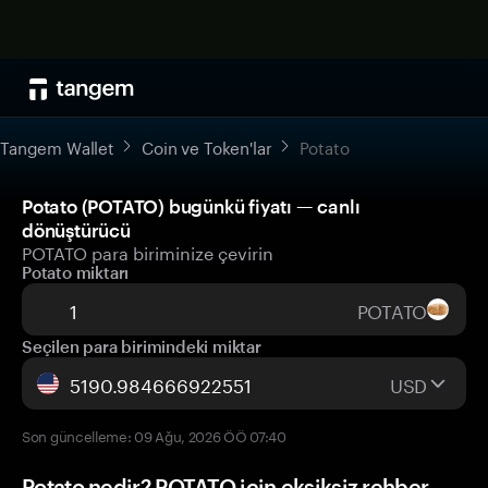
Tangem Wallet
Coin ve Token'lar
Potato
Potato (POTATO) bugünkü fiyatı — canlı
dönüştürücü
POTATO para biriminize çevirin
Potato miktarı
POTATO
Seçilen para birimindeki miktar
USD
Son güncelleme: 09 Ağu, 2026 ÖÖ 07:40
Potato nedir? POTATO için eksiksiz rehber