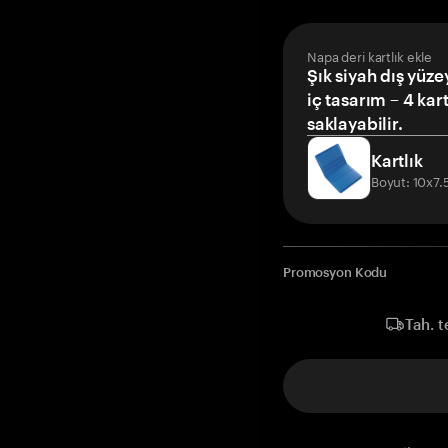
Napa deri kartlık ekle
Şık siyah dış yüze
iç tasarım – 4 kar
saklayabilir.
Kartlık
Boyut: 10x7
Promosyon Kodu
Tah. t