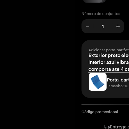
Número de conjuntos
Adicionar porta-cartõe
Exterior preto el
interior azul vibr
comporta até 4 c
Porta-car
Tamanho: 10
Código promocional
Entrega 