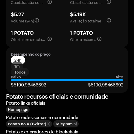
Capitalização de mercado
Classificação de mercado
$5.27
$5.19K
Volume (24h)
Avaliação totalmente diluída
1 POTATO
1 POTATO
Oferta em circulação
Oferta máxima
Desempenho do preço
24h
1m
Todos
Baixo
Alto
$5190,98466692
$5190,98466692
Potato recursos oficiais e comunidade
Potato links oficiais
Homepage
Potato redes sociais e comunidade
Potato no X (Twitter)
Telegram
Potato exploradores de blockchain