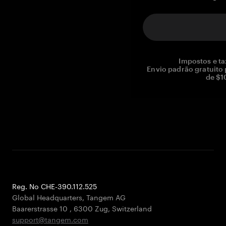
Impostos e ta
Envio padrão gratuito
de $1
Reg. No CHE-390.112.525
Global Headquarters, Tangem AG
Baarerstrasse 10
,
6300 Zug
,
Switzerland
support@tangem.com