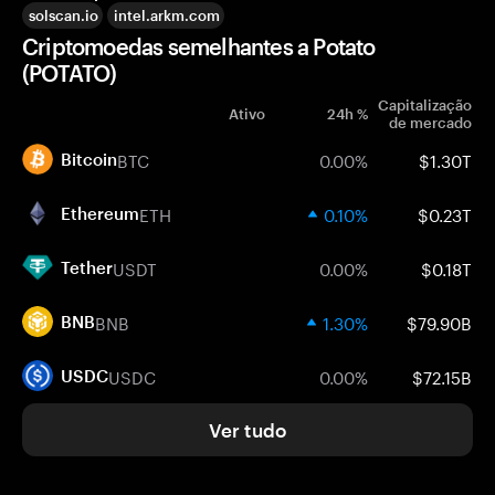
solscan.io
intel.arkm.com
Criptomoedas semelhantes a Potato
(POTATO)
Capitalização
Ativo
24h %
de mercado
BTC
0.00%
$1.30T
Bitcoin
ETH
0.10%
$0.23T
Ethereum
USDT
0.00%
$0.18T
Tether
BNB
1.30%
$79.90B
BNB
USDC
0.00%
$72.15B
USDC
Ver tudo