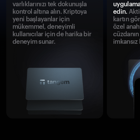
varlıklarınızı tek dokunuşla
uygulama
kontrol altına alın. Kriptoya
edin.
Akti
yeni başlayanlar için
kartın gö
mükemmel, deneyimli
özel anah
kullanıcılar için de harika bir
cüzdanın 
deneyim sunar.
imkansız h