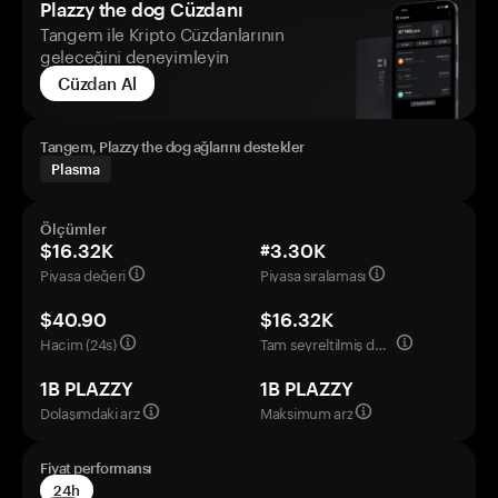
Plazzy the dog Cüzdanı
Tangem ile Kripto Cüzdanlarının
geleceğini deneyimleyin
Cüzdan Al
Tangem, Plazzy the dog ağlarını destekler
Plasma
Ölçümler
$16.32K
#3.30K
Piyasa değeri
Piyasa sıralaması
$40.90
$16.32K
Hacim (24s)
Tam seyreltilmiş değerleme
1B PLAZZY
1B PLAZZY
Dolaşımdaki arz
Maksimum arz
Fiyat performansı
24h