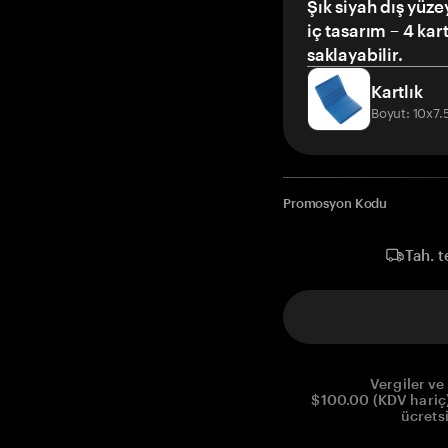
Şık siyah dış yüze
iç tasarım – 4 kar
saklayabilir.
Kartlık
Boyut: 10x7
Promosyon Kodu
Tah. t
Vergiler ve 
$100.00 (KDV hariç)
ücrets