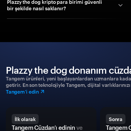
Plazzy the dog kripto para birimi güvenli
bir şekilde nasıl saklanır?
Plazzy the dog donanım cüzdan
Tangem ürünleri, yeni başlayanlardan uzmanlara kadar h
getirir. En son teknolojiyle Tangem, dijital varlıklarını
Tangem’i edin
İlk olarak
Sonra
Tangem Cüzdan’ı edinin
ve
Tangem C