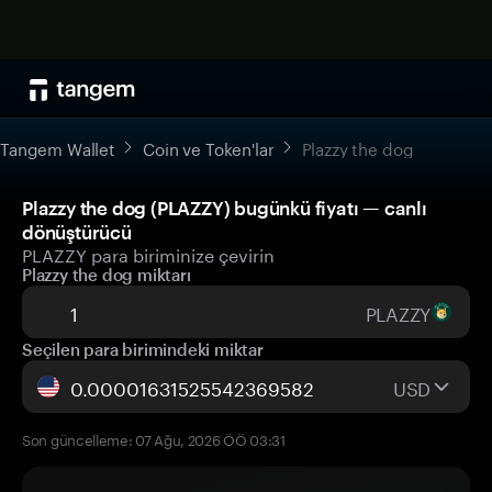
Tangem Wallet
Coin ve Token'lar
Plazzy the dog
Plazzy the dog (PLAZZY) bugünkü fiyatı — canlı
dönüştürücü
PLAZZY para biriminize çevirin
Plazzy the dog miktarı
PLAZZY
Seçilen para birimindeki miktar
USD
Son güncelleme: 07 Ağu, 2026 ÖÖ 03:31