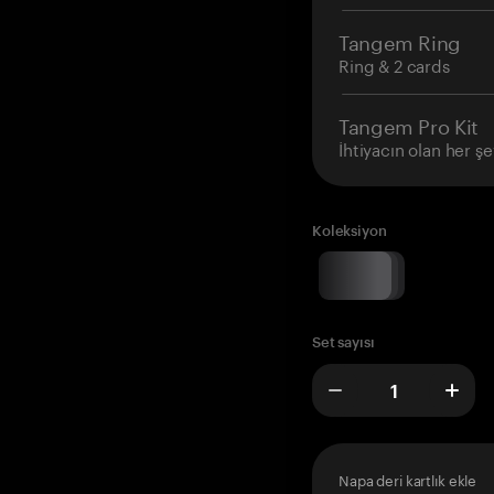
Tangem Ring
Ring & 2 cards
Tangem Pro Kit
İhtiyacın olan her şe
Koleksiyon
Set sayısı
Napa deri kartlık ekle