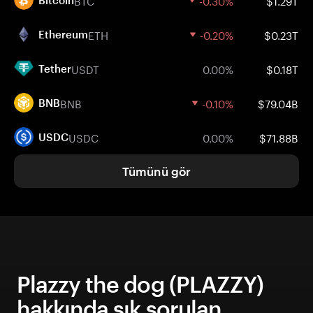
BTC
-0.30%
$1.29T
Bitcoin
ETH
-0.20%
$0.23T
Ethereum
USDT
0.00%
$0.18T
Tether
BNB
-0.10%
$79.04B
BNB
USDC
0.00%
$71.88B
USDC
Tümünü gör
Plazzy the dog (PLAZZY)
hakkında sık sorulan