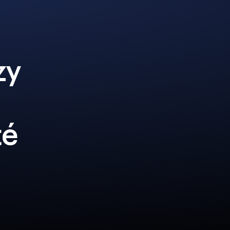
zy
té