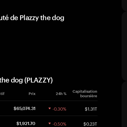
té de Plazzy the dog
 the dog (PLAZZY)
Capitalisation
tif
Prix
24h %
boursière
-0.30%
$1.31T
$65,074.31
-0.50%
$0.23T
$1,921.70