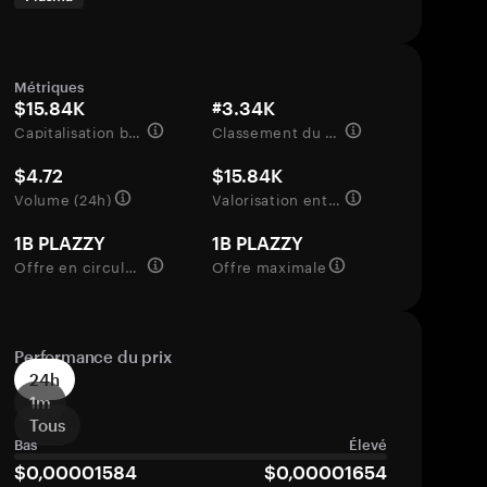
Métriques
$15.84K
#3.34K
Capitalisation boursière
Classement du marché
$4.72
$15.84K
Volume (24h)
Valorisation entièrement diluée
1B PLAZZY
1B PLAZZY
Offre en circulation
Offre maximale
Performance du prix
24h
1m
Tous
Bas
Élevé
$0,00001584
$0,00001654