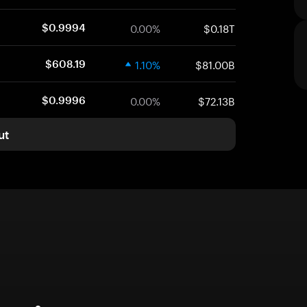
0.00%
$0.18T
$0.9994
1.10%
$81.00B
$608.19
0.00%
$72.13B
$0.9996
ut