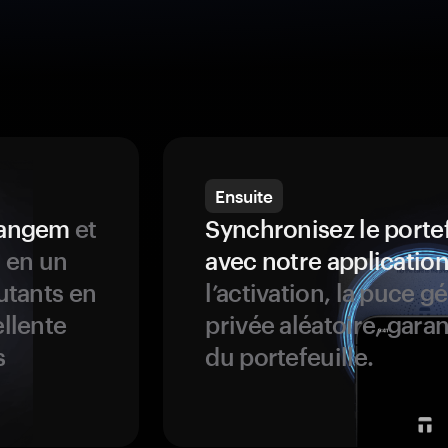
Ensuite
 Tangem
et
Synchronisez le porte
s en un
avec notre application
butants en
l’activation, la puce g
ellente
privée aléatoire, garan
s
du portefeuille.