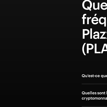
Que
fréq
Plaz
(PL
Qu’est-ce qu
Quelles sont 
cryptomonnai