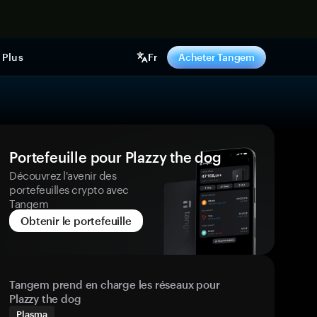
ntenant
Plus
Fr
Acheter Tangem
Portefeuille pour Plazzy the dog
Découvrez l'avenir des
portefeuilles crypto avec
Tangem
Obtenir le portefeuille
Tangem prend en charge les réseaux pour
Plazzy the dog
Plasma