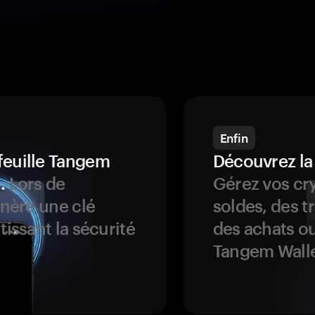
Enfin
feuille Tangem
Découvrez la
.
Lors de
Gérez vos cry
énère une clé
soldes, des t
tissant la sécurité
des achats ou
Tangem Walle