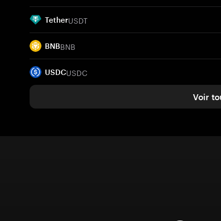
USDT
Tether
BNB
BNB
USDC
USDC
Voir to