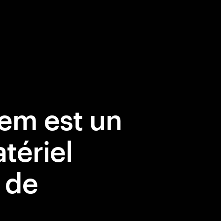
em est un
tériel
 de