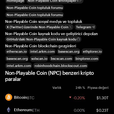
Homepage
Non-Playable Coin whitepaper’ı
Non-Playable Coin topluluk forumu
Non-Playable Coin topluluk forumu
Non-Playable Coin sosyal medya ve topluluk
X (Twitter) üzerinde Non-Playable Coin
Telegram
Non-Playable Coin kaynak kodu ve geliştirici depoları
GitHub’daki Non-Playable Coin kaynak kodu
Non-Playable Coin blockchain gezginleri
etherscan.io
intel.arkm.com
basescan.org
ethplorer.io
basescan.org
solscan.io
bscscan.com
binplorer.com
intel.arkm.com
robinhoodchain.blockscout.com
Non-Playable Coin (NPC) benzeri kripto
paralar
Varlık
24h %
Piyasa değeri
BTC
-0.20%
$1.30T
Bitcoin
ETH
0.00%
$0.23T
Ethereum