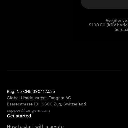
Vergiler ve 
$100.00 (KDV hariç)
ücrets
Reg. No CHE-390.112.525
Global Headquarters, Tangem AG
Baarerstrasse 10
,
6300 Zug
,
Switzerland
support@tangem.com
Get started
How to start with a crypto