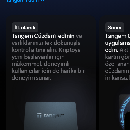
Tangem’i edin
İlk olarak
Sonra
Tangem Cüzdan’ı edinin
ve
Tangem C
varlıklarınızı tek dokunuşla
uygulama
kontrol altına alın. Kriptoya
edin.
Akti
yeni başlayanlar için
kartın gö
mükemmel, deneyimli
özel anah
kullanıcılar için de harika bir
cüzdanın 
deneyim sunar.
imkansız h