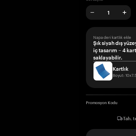
Napa deri kartlık ekle
Şık siyah dış yüze
iç tasarım – 4 kar
saklayabilir.
Kartlık
Boyut: 10x7
Promosyon Kodu
Tah. t