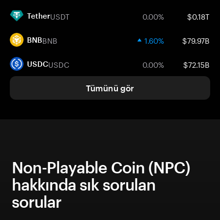
USDT
0.00%
$0.18T
Tether
BNB
1.60%
$79.97B
BNB
USDC
0.00%
$72.15B
USDC
Tümünü gör
Non-Playable Coin (NPC)
hakkında sık sorulan
sorular