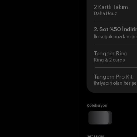
2 Kartlı Takım
Daha Ucuz
2. Set %50 İndiri
İki soğuk cüzdan içi
Tangem Ring
Ring & 2 cards
Tangem Pro Kit
İhtiyacın olan her şe
Koleksiyon
Set sayısı