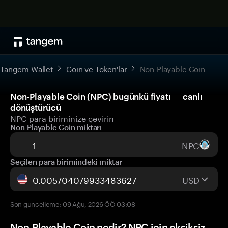
Tangem Wallet
Coin ve Token'lar
Non-Playable Coin
Non-Playable Coin (NPC) bugünkü fiyatı — canlı
dönüştürücü
NPC para biriminize çevirin
Non-Playable Coin miktarı
NPC
Seçilen para birimindeki miktar
USD
Son güncelleme: 09 Ağu, 2026 ÖÖ 03:08
Non-Playable Coin nedir? NPC için eksiksiz