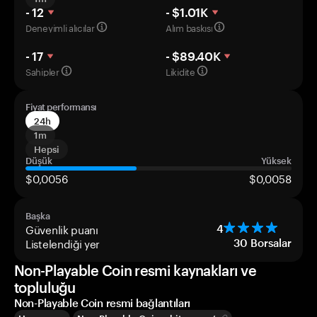
- 12
- $1.01K
Deneyimli alıcılar
Alım baskısı
- 17
- $89.40K
Sahipler
Likidite
Fiyat performansı
24h
1m
Hepsi
Düşük
Yüksek
$0,0056
$0,0058
Başka
Güvenlik puanı
4
Listelendiği yer
30
Borsalar
Non-Playable Coin resmi kaynakları ve
topluluğu
Non-Playable Coin resmi bağlantıları