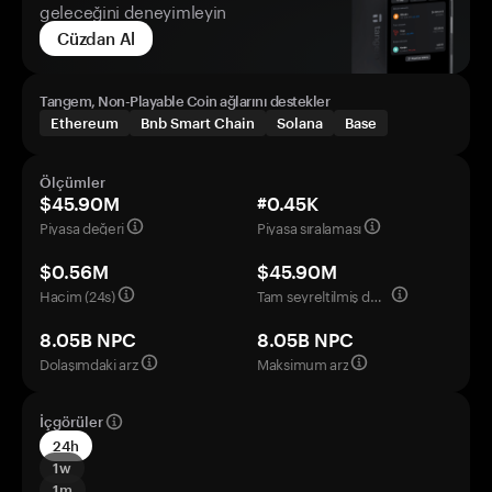
geleceğini deneyimleyin
Cüzdan Al
Tangem, Non-Playable Coin ağlarını destekler
Ethereum
Bnb Smart Chain
Solana
Base
Ölçümler
$45.90M
#0.45K
Piyasa değeri
Piyasa sıralaması
$0.56M
$45.90M
Hacim (24s)
Tam seyreltilmiş değerleme
8.05B NPC
8.05B NPC
Dolaşımdaki arz
Maksimum arz
İçgörüler
24h
1w
1m