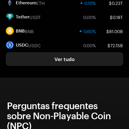
ETH
0.10%
$0.23T
Ethereum
USDT
0.00%
$0.18T
Tether
BNB
0.60%
$81.00B
BNB
USDC
0.00%
$72.15B
USDC
Ver tudo
Perguntas frequentes
sobre Non-Playable Coin
(NPC)