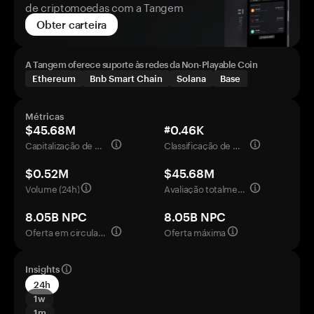
de criptomoedas com a Tangem
Obter carteira
A Tangem oferece suporte às redes da Non-Playable Coin
Ethereum
Bnb Smart Chain
Solana
Base
Métricas
$45.68M
#0.46K
Capitalização de mercado
Classificação de mercado
$0.52M
$45.68M
Volume (24h)
Avaliação totalmente diluída
8.05B NPC
8.05B NPC
Oferta em circulação
Oferta máxima
Insights
24h
1w
1m