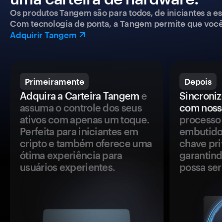
Os produtos Tangem são para todos, de iniciantes a esp
Com tecnologia de ponta, a Tangem permite que você co
Adquirir Tangem
Primeiramente
Depois
Adquira a Carteira Tangem
e
Sincroniz
assuma o controle dos seus
com noss
ativos com apenas um toque.
processo 
Perfeita para iniciantes em
embutido
cripto e também oferece uma
chave pri
ótima experiência para
garantind
usuários experientes.
possa se