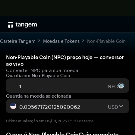
Carteira Tangem
Moedas e Tokens
Non-Playable Coin
Non-Playable Coin (NPC) preço hoje — conversor
ao vivo
Converter NPC para sua moeda
Quantia em Non-Playable Coin
NPC
Quantia na moeda selecionada
USD
Última atualização em 09/08, 2026 05:37 da tarde
O que é Non-Playable CoinGuia completo