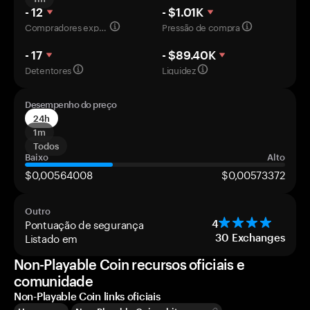
- 12
- $1.01K
Compradores experientes
Pressão de compra
- 17
- $89.40K
Detentores
Liquidez
Desempenho do preço
24h
1m
Todos
Baixo
Alto
$0,00564008
$0,00573372
Outro
Pontuação de segurança
4
Listado em
30
Exchanges
Non-Playable Coin recursos oficiais e
comunidade
Non-Playable Coin links oficiais