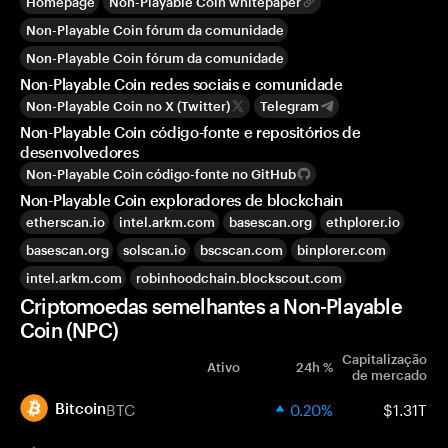
Homepage
Non-Playable Coin whitepaper
Non-Playable Coin fórum da comunidade
Non-Playable Coin fórum da comunidade
Non-Playable Coin redes sociais e comunidade
Non-Playable Coin no X (Twitter)
Telegram
Non-Playable Coin código-fonte e repositórios de
desenvolvedores
Non-Playable Coin código-fonte no GitHub
Non-Playable Coin exploradores de blockchain
etherscan.io
intel.arkm.com
basescan.org
ethplorer.io
basescan.org
solscan.io
bscscan.com
binplorer.com
intel.arkm.com
robinhoodchain.blockscout.com
Criptomoedas semelhantes a Non-Playable
Coin (NPC)
Capitalização
Ativo
24h %
de mercado
BTC
0.20%
$1.31T
Bitcoin