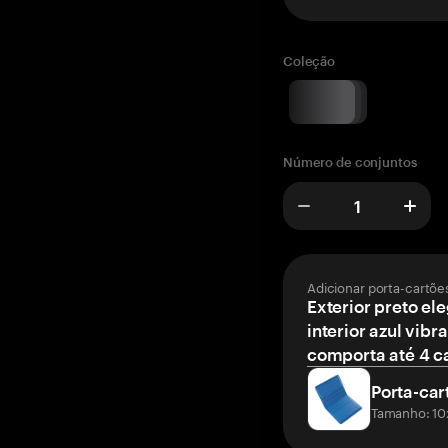
Coleção
Número de conjuntos
Adicionar porta-cartõe
Exterior preto el
interior azul vibr
comporta até 4 c
Porta-car
Tamanho: 10