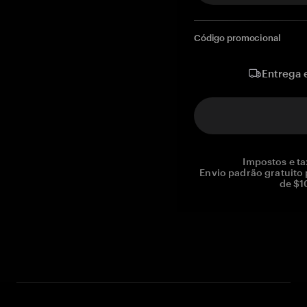
Código promocional
Entrega 
Impostos e ta
Envio padrão gratuito
de $1