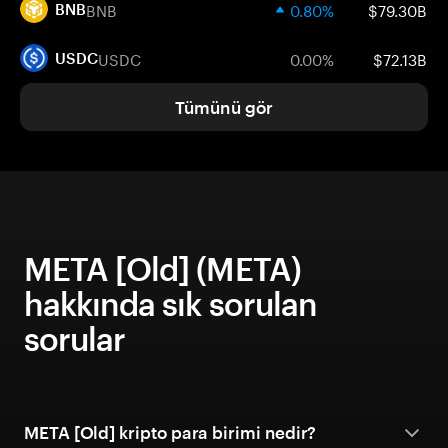
BNB
0.80%
$79.30B
BNB
USDC
0.00%
$72.13B
USDC
Tümünü gör
META [Old] (META)
hakkında sık sorulan
sorular
META [Old] kripto para birimi nedir?