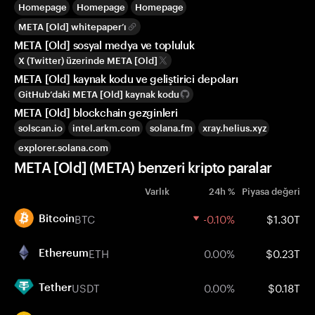
Homepage
Homepage
Homepage
META [Old] whitepaper’ı
META [Old] sosyal medya ve topluluk
X (Twitter) üzerinde META [Old]
META [Old] kaynak kodu ve geliştirici depoları
GitHub’daki META [Old] kaynak kodu
META [Old] blockchain gezginleri
solscan.io
intel.arkm.com
solana.fm
xray.helius.xyz
explorer.solana.com
META [Old] (META) benzeri kripto paralar
Varlık
24h %
Piyasa değeri
BTC
-0.10%
$1.30T
Bitcoin
ETH
0.00%
$0.23T
Ethereum
USDT
0.00%
$0.18T
Tether