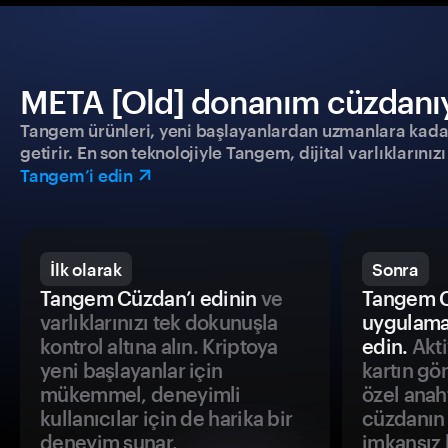
META [Old] donanım cüzdanıyla
Tangem ürünleri, yeni başlayanlardan uzmanlara kadar h
getirir. En son teknolojiyle Tangem, dijital varlıklarını
Tangem’i edin
İlk olarak
Sonra
Tangem Cüzdan’ı edinin
ve
Tangem C
varlıklarınızı tek dokunuşla
uygulama
kontrol altına alın. Kriptoya
edin.
Akti
yeni başlayanlar için
kartın gö
mükemmel, deneyimli
özel anah
kullanıcılar için de harika bir
cüzdanın 
deneyim sunar.
imkansız h