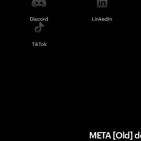
Discord
LinkedIn
TikTok
META [Old] d