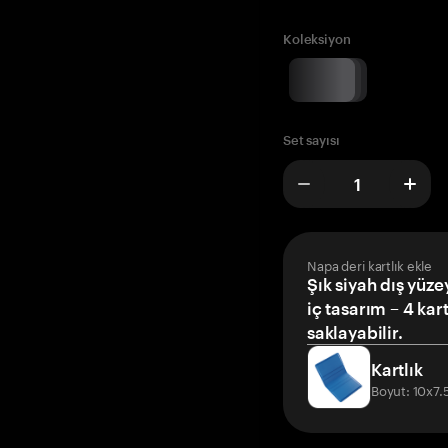
Koleksiyon
Set sayısı
Napa deri kartlık ekle
Şık siyah dış yüze
iç tasarım – 4 kar
saklayabilir.
Kartlık
Boyut: 10x7