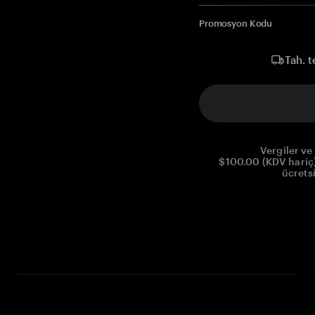
Promosyon Kodu
Tah. t
Vergiler ve 
$100.00 (KDV hariç)
ücrets