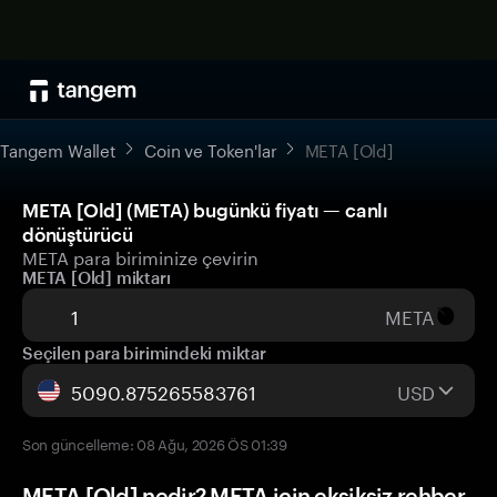
Tangem Wallet
Coin ve Token'lar
META [Old]
META [Old] (META) bugünkü fiyatı — canlı
dönüştürücü
META para biriminize çevirin
META [Old] miktarı
META
Seçilen para birimindeki miktar
USD
Son güncelleme: 08 Ağu, 2026 ÖS 01:39
META [Old] nedir? META için eksiksiz rehber