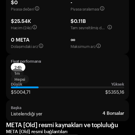
$0
-
Piyasa değeri
Piyasa sıralaması
$25.54K
$0.11B
Hacim (24s)
Tam seyreltilmiş değerleme
0 META
∞
Dolaşımdaki arz
Maksimum arz
Fiyat performansı
24h
1m
Hepsi
Düşük
Yüksek
$5004,71
$5355,16
Başka
Listelendiği yer
4
Borsalar
META [Old] resmi kaynakları ve topluluğu
META [Old] resmi bağlantıları