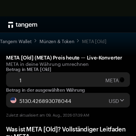
Tangem Wallet
Münzen & Token
META [Old]
META [Old] (META) Preis heute — Live-Konverter
META in deine Währung umrechnen
Betrag in META [Old]
META
Betrag in der ausgewählten Währung
USD
Zuletzt aktualisiert am 09. Aug., 2026 07:39 AM
Was ist META [Old]? Vollständiger Leitfaden