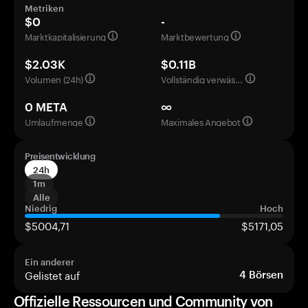
Metriken
$0
-
Marktkapitalisierung
Marktbewertung
$2.03K
$0.11B
Volumen (24h)
Vollständig verwässerte Bewertung
0 META
∞
Umlaufmenge
Maximales Angebot
Preisentwicklung
24h
1m
Alle
Niedrig
Hoch
$5004,71
$5171,05
Ein anderer
Gelistet auf
4
Börsen
Offizielle Ressourcen und Community von