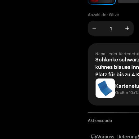
Anzahl der Sätze
Napa-Leder-Kartenetui
Schlanke schwarz
kühnes blaues Inn
Platz für bis zu 4 
Kartenetu
Größe: 10x7
Aktionscode
Vorauss. Lieferung