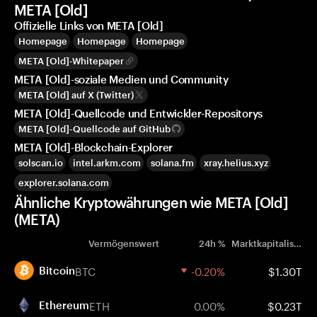
META [Old]
Offizielle Links von META [Old]
Homepage
Homepage
Homepage
META [Old]-Whitepaper
META [Old]-soziale Medien und Community
META [Old] auf X (Twitter)
META [Old]-Quellcode und Entwickler-Repositorys
META [Old]-Quellcode auf GitHub
META [Old]-Blockchain-Explorer
solscan.io
intel.arkm.com
solana.fm
xray.helius.xyz
explorer.solana.com
Ähnliche Kryptowährungen wie META [Old]
(META)
Vermögenswert
24h %
Marktkapitalisierung
BTC
-0.20%
$1.30T
Bitcoin
ETH
0.00%
$0.23T
Ethereum