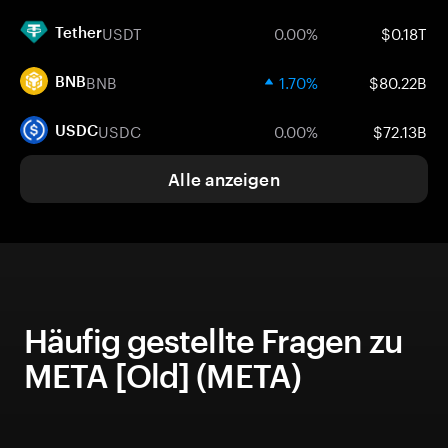
USDT
0.00%
$0.18T
Tether
BNB
1.70%
$80.22B
BNB
USDC
0.00%
$72.13B
USDC
Alle anzeigen
Häufig gestellte Fragen zu
META [Old] (META)