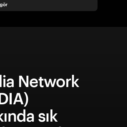
gör
ia Network
DIA)
ında sık