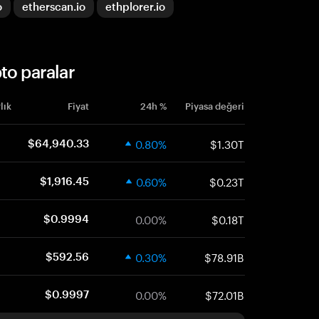
o
etherscan.io
ethplorer.io
to paralar
lık
Fiyat
24h %
Piyasa değeri
0.80%
$1.30T
$64,940.33
0.60%
$0.23T
$1,916.45
0.00%
$0.18T
$0.9994
0.30%
$78.91B
$592.56
0.00%
$72.01B
$0.9997