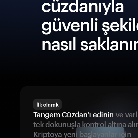
cüzdanıyla
güvenli şeki
nasıl saklanı
İlk olarak
Tangem Cüzdan’ı edinin
ve varl
tek dokunuşla kontrol altına alı
Kriptoya yeni başlayanlar için