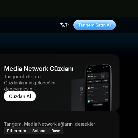
ş yap
Tr
Tangem Satın Al
Media Network Cüzdanı
Tangem ile Kripto
Cüzdanlarının geleceğini
deneyimleyin
Cüzdan Al
Tangem, Media Network ağlarını destekler
Ethereum
Solana
Base