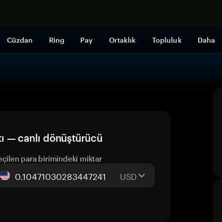
Şimdi alışveri
Cüzdan
Ring
Pay
Ortaklık
Topluluk
Daha
ı — canlı dönüştürücü
eçilen para birimindeki miktar
USD