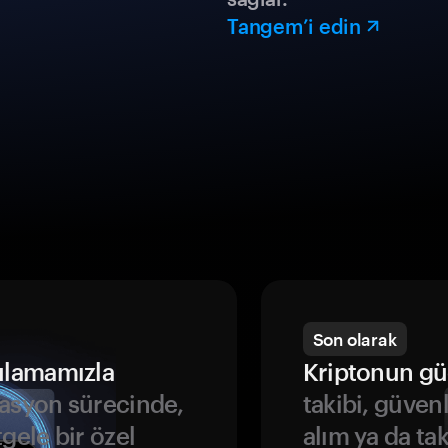
Tangem’i edin
Son olarak
ulamamızla
Kriptonun gü
asyon sürecinde,
takibi, güven
gele bir özel
alım ya da ta