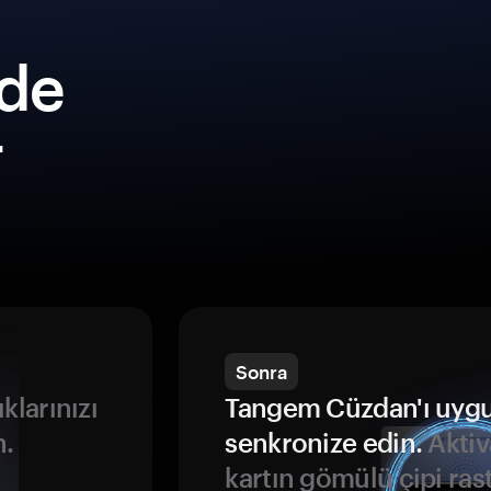
lde
r
Sonra
ıklarınızı
Tangem Cüzdan'ı uyg
n.
senkronize edin.
Aktiv
kartın gömülü çipi rast