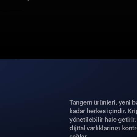
Tangem ürünleri, yeni b
kadar herkes içindir. Kr
yönetilebilir hale getiri
dijital varlıklarınızı ko
sağlar.