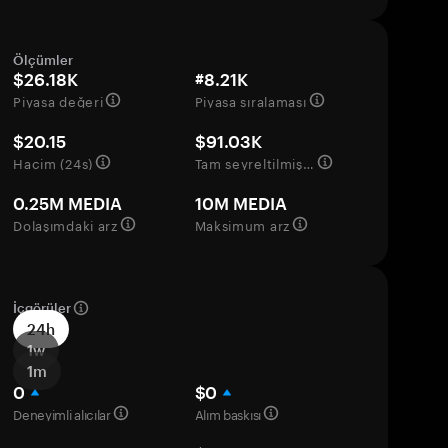
Ölçümler
$26.18K
#8.21K
Piyasa değeri
Piyasa sıralaması
$20.15
$91.03K
Hacim (24s)
Tam seyreltilmiş değerleme
0.25M MEDIA
10M MEDIA
Dolaşımdaki arz
Maksimum arz
İçgörüler
24h
1w
1m
0
$0
Deneyimli alıcılar
Alım baskısı