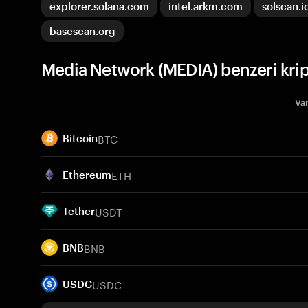
explorer.solana.com
intel.arkm.com
solscan.i
basescan.org
Media Network (MEDIA) benzeri krip
Var
BTC
Bitcoin
ETH
Ethereum
USDT
Tether
BNB
BNB
USDC
USDC