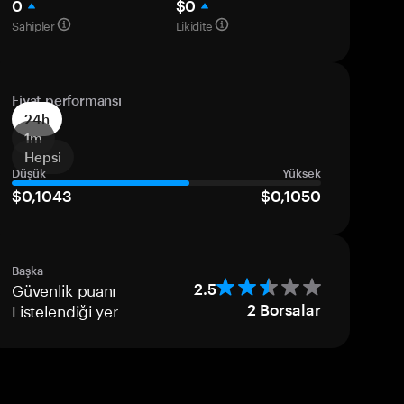
0
$0
Sahipler
Likidite
Fiyat performansı
24h
1m
Hepsi
Düşük
Yüksek
$0,1043
$0,1050
Başka
Güvenlik puanı
2.5
Listelendiği yer
2
Borsalar