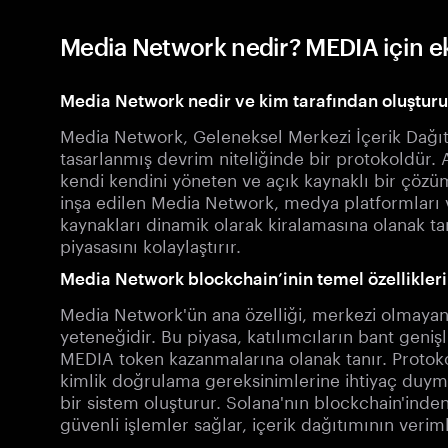
Media Network nedir? MEDIA için ek
Media Network nedir ve kim tarafından oluştur
Media Network, Geleneksel Merkezi İçerik Dağıt
tasarlanmış devrim niteliğinde bir protokoldür.
kendi kendini yöneten ve açık kaynaklı bir çözüm
inşa edilen Media Network, medya platformları v
kaynakları dinamik olarak kiralamasına olanak tan
piyasasını kolaylaştırır.
Media Network blockchain’inin temel özellikleri
Media Network'ün ana özelliği, merkezi olmayan 
yeteneğidir. Bu piyasa, katılımcıların bant geniş
MEDIA token kazanmalarına olanak tanır. Protok
kimlik doğrulama gereksinimlerine ihtiyaç duy
bir sistem oluşturur. Solana'nın blockchain'inde
güvenli işlemler sağlar, içerik dağıtımının verimlil