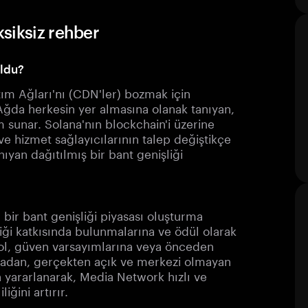
siksiz rehber
uldu?
ım Ağları'nı (CDN'ler) bozmak için
 Ağda herkesin yer almasına olanak tanıyan,
 sunar. Solana'nın blockchain'i üzerine
e hizmet sağlayıcılarının talep değiştikçe
ıyan dağıtılmış bir bant genişliği
bir bant genişliği piyasası oluşturma
liği katkısında bulunmalarına ve ödül olarak
ol, güven varsayımlarına veya önceden
madan, gerçekten açık ve merkezi olmayan
n yararlanarak, Media Network hızlı ve
iğini artırır.