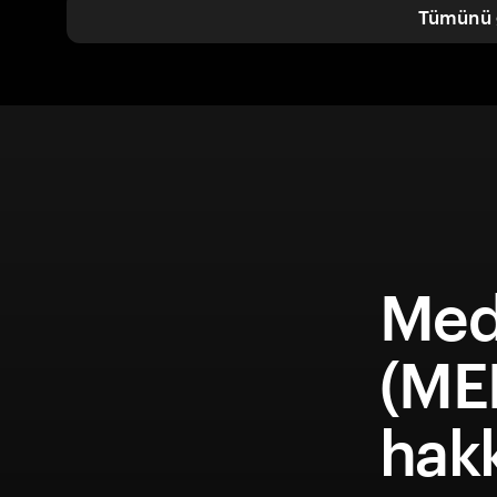
Tümünü 
Med
(ME
hakk