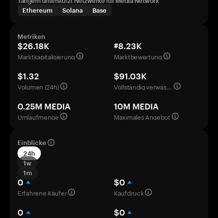
Tangem unterstützt Netzwerke für Media Network
Ethereum
Solana
Base
Metriken
$26.18K
#8.23K
Marktkapitalisierung
Marktbewertung
$1.32
$91.03K
Volumen (24h)
Vollständig verwässerte Bewertung
0.25M MEDIA
10M MEDIA
Umlaufmenge
Maximales Angebot
Einblicke
24h
1w
1m
0
$0
Erfahrene Käufer
Kaufdruck
0
$0