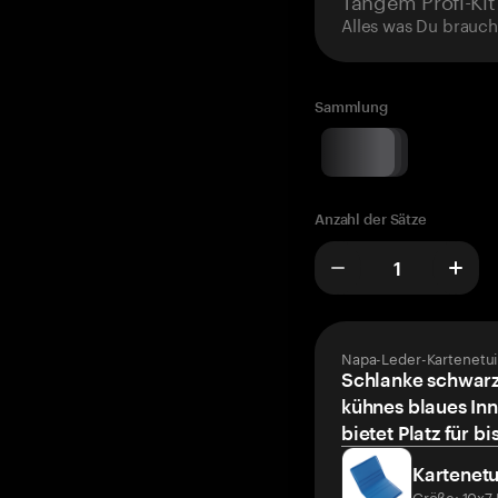
Alles was Du brauch
Sammlung
Anzahl der Sätze
Napa-Leder-Kartenetui
Schlanke schwarz
kühnes blaues Inn
bietet Platz für bi
Kartenetu
Größe: 10x7