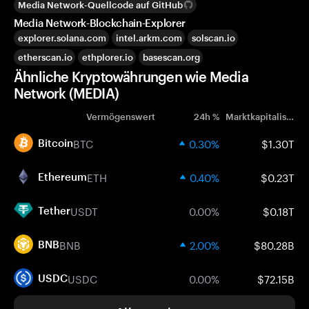
Media Network-Quellcode auf GitHub
Media Network-Blockchain-Explorer
explorer.solana.com
intel.arkm.com
solscan.io
etherscan.io
ethplorer.io
basescan.org
Ähnliche Kryptowährungen wie Media
Network (MEDIA)
Vermögenswert
24h %
Marktkapitalisierung
BTC
0.30%
$1.30T
Bitcoin
ETH
0.40%
$0.23T
Ethereum
USDT
0.00%
$0.18T
Tether
BNB
2.00%
$80.28B
BNB
USDC
0.00%
$72.15B
USDC