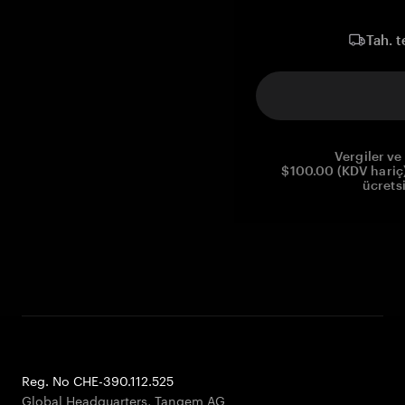
Tah. t
Vergiler ve 
$100.00 (KDV hariç)
ücrets
Reg. No CHE-390.112.525
Global Headquarters, Tangem AG