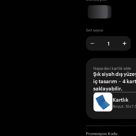
Set sayısı
Napa deri kartlık ekle
Şık siyah dış yüze
iç tasarım – 4 kar
saklayabilir.
Kartlık
Boyut: 10x7
Promosyon Kodu