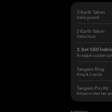
3 Kartlı Takım
Daha güvenli
2 Kartlı Takım
Daha Ucuz
2. Set %50 İndiri
İki soğuk cüzdan içi
Tangem Ring
Ring & 2 cards
Tangem Pro Kit
İhtiyacın olan her şe
Koleksiyon