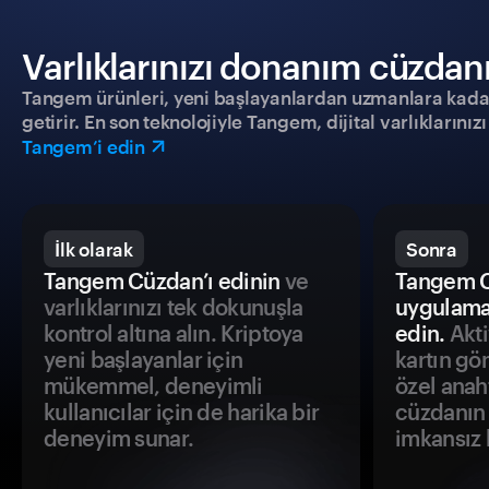
Varlıklarınızı donanım cüzdanıy
Tangem ürünleri, yeni başlayanlardan uzmanlara kadar h
getirir. En son teknolojiyle Tangem, dijital varlıklarını
Tangem’i edin
İlk olarak
Sonra
Tangem Cüzdan’ı edinin
ve
Tangem C
varlıklarınızı tek dokunuşla
uygulama
kontrol altına alın. Kriptoya
edin.
Akti
yeni başlayanlar için
kartın gö
mükemmel, deneyimli
özel anah
kullanıcılar için de harika bir
cüzdanın 
deneyim sunar.
imkansız h