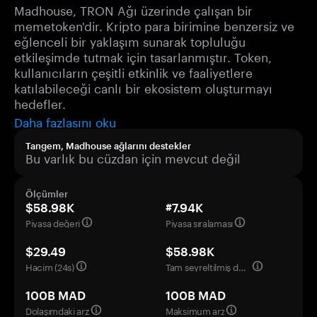
Madhouse, TRON Ağı üzerinde çalışan bir
memetoken'dir. Kripto para birimine benzersiz ve
eğlenceli bir yaklaşım sunarak topluluğu
etkileşimde tutmak için tasarlanmıştır. Token,
kullanıcıların çeşitli etkinlik ve faaliyetlere
katılabileceği canlı bir ekosistem oluşturmayı
hedefler.
Daha fazlasını oku
Tangem, Madhouse ağlarını destekler
Bu varlık bu cüzdan için mevcut değil
Ölçümler
$58.98K
#7.94K
Piyasa değeri
Piyasa sıralaması
$29.49
$58.98K
Hacim (24s)
Tam seyreltilmiş değerleme
100B MAD
100B MAD
Dolaşımdaki arz
Maksimum arz