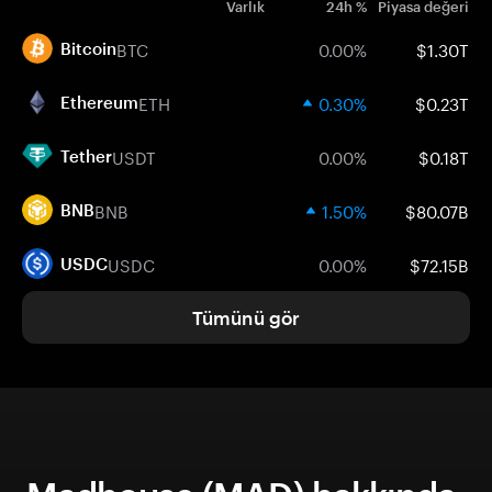
Varlık
24h %
Piyasa değeri
BTC
0.00%
$1.30T
Bitcoin
ETH
0.30%
$0.23T
Ethereum
USDT
0.00%
$0.18T
Tether
BNB
1.50%
$80.07B
BNB
USDC
0.00%
$72.15B
USDC
Tümünü gör