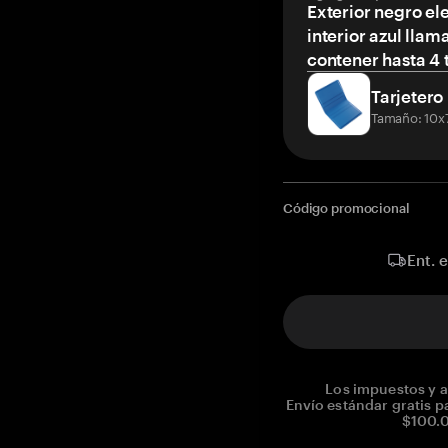
Exterior negro el
interior azul llam
contener hasta 4 t
Tarjetero
Tamaño: 10x
Código promocional
Ent. 
Los impuestos y a
Envío estándar gratis p
$100.0