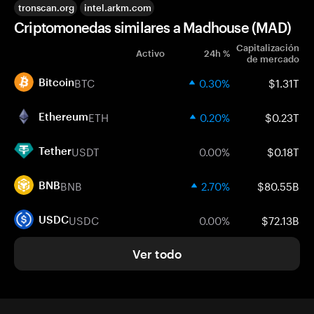
tronscan.org
intel.arkm.com
Criptomonedas similares a Madhouse (MAD)
Capitalización
Activo
24h %
de mercado
BTC
0.30%
$1.31T
Bitcoin
ETH
0.20%
$0.23T
Ethereum
USDT
0.00%
$0.18T
Tether
BNB
2.70%
$80.55B
BNB
USDC
0.00%
$72.13B
USDC
Ver todo