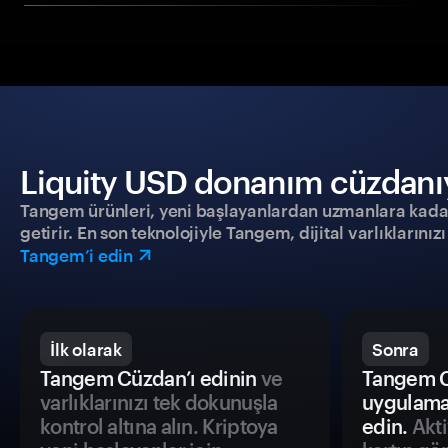
Liquity USD donanım cüzdanıyl
Tangem ürünleri, yeni başlayanlardan uzmanlara kadar h
getirir. En son teknolojiyle Tangem, dijital varlıklarını
Tangem’i edin
İlk olarak
Sonra
Tangem Cüzdan’ı edinin
ve
Tangem C
varlıklarınızı tek dokunuşla
uygulama
kontrol altına alın. Kriptoya
edin.
Akti