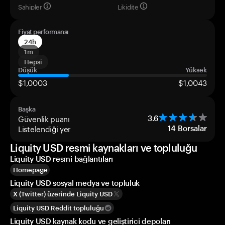
Sahipler
Likidite
Fiyat performansı
24h
1m
Hepsi
Düşük
Yüksek
$1,0003
$1,0043
Başka
Güvenlik puanı
3.6
Listelendiği yer
14
Borsalar
Liquity USD resmi kaynakları ve topluluğu
Liquity USD resmi bağlantıları
Homepage
Liquity USD sosyal medya ve topluluk
X (Twitter) üzerinde Liquity USD
Liquity USD Reddit topluluğu
Liquity USD kaynak kodu ve geliştirici depoları