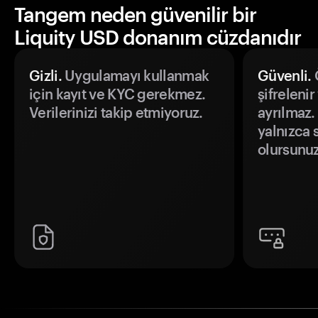
Tangem neden güvenilir bir
Liquity USD donanım cüzdanıdır
Gizli.
Uygulamayı kullanmak
Güvenli.
Ö
için kayıt ve KYC gerekmez.
şifrelenir
Verilerinizi takip etmiyoruz.
ayrılmaz.
yalnızca s
olursunuz