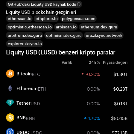
GitHub’daki Liquity USD kaynak kodu
Liquity USD blockchain gezginleri
etherscan.io
ethplorer.io
polygonscan.com
optimistic.etherscan.io
arbiscan.io
ethereum.dex.guru
arbitrum.dex.guru
optimism.dex.guru
era.zksync.network
explorer.zksync.io
Liquity USD (LUSD) benzeri kripto paralar
Varlık
24h %
Piyasa değeri
BTC
-0.20%
$1.30T
Bitcoin
ETH
0.00%
$0.23T
Ethereum
USDT
0.00%
$0.18T
Tether
BNB
1.70%
$80.15B
BNB
USDC
0.00%
$72.13B
USDC