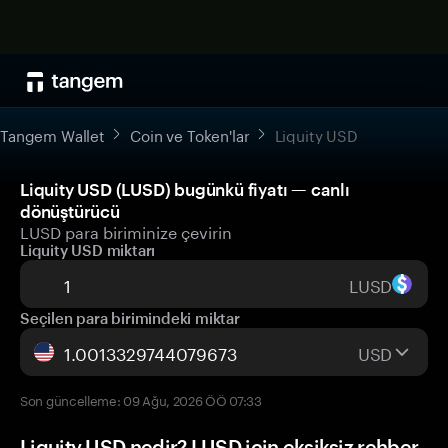
Tangem Wallet
Coin ve Token'lar
Liquity USD
Liquity USD (LUSD) bugünkü fiyatı — canlı
dönüştürücü
LUSD para biriminize çevirin
Liquity USD miktarı
LUSD
Seçilen para birimindeki miktar
USD
Son güncelleme: 09 Ağu, 2026 ÖÖ 07:33
Liquity USD nedir? LUSD için eksiksiz rehber