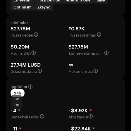
Ethereum
Polygon Pos
Arbitrum One
Base
Optimism
Zksync
Ölçümler
$27.78M
#0.67K
Piyasa değeri
Piyasa sıralaması
$0.20M
$27.78M
Hacim (24s)
Tam seyreltilmiş değerleme
27.74M LUSD
∞
Dolaşımdaki arz
Maksimum arz
İçgörüler
24h
1w
1m
- 4
- $8.92K
Deneyimli alıcılar
Alım baskısı
- 11
- $22.84K