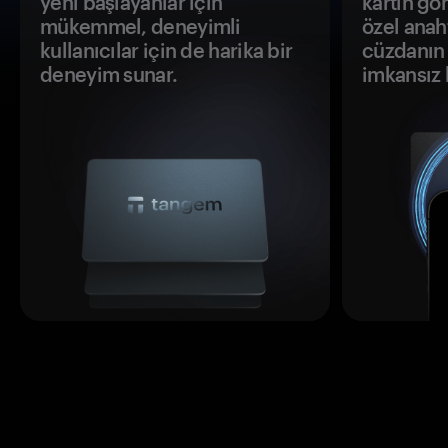
yeni başlayanlar için
kartın gö
mükemmel, deneyimli
özel anah
kullanıcılar için de harika bir
cüzdanın 
deneyim sunar.
imkansız h