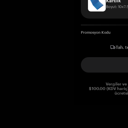
Kartlık
Boyut: 10x7
Promosyon Kodu
Tah. t
Vergiler ve 
$100.00 (KDV hariç)
ücrets