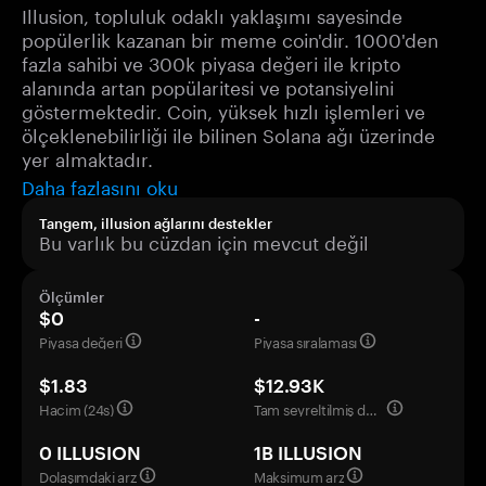
Illusion, topluluk odaklı yaklaşımı sayesinde
popülerlik kazanan bir meme coin'dir. 1000'den
fazla sahibi ve 300k piyasa değeri ile kripto
alanında artan popülaritesi ve potansiyelini
göstermektedir. Coin, yüksek hızlı işlemleri ve
ölçeklenebilirliği ile bilinen Solana ağı üzerinde
yer almaktadır.
Daha fazlasını oku
Tangem, illusion ağlarını destekler
Bu varlık bu cüzdan için mevcut değil
Ölçümler
$0
-
Piyasa değeri
Piyasa sıralaması
$1.83
$12.93K
Hacim (24s)
Tam seyreltilmiş değerleme
0 ILLUSION
1B ILLUSION
Dolaşımdaki arz
Maksimum arz