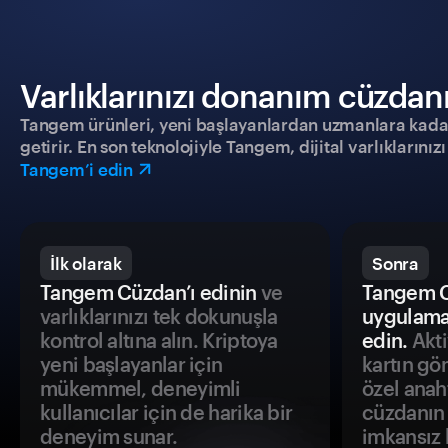
Varlıklarınızı donanım cüzdanıy
Tangem ürünleri, yeni başlayanlardan uzmanlara kadar h
getirir. En son teknolojiyle Tangem, dijital varlıklarını
Tangem’i edin
İlk olarak
Sonra
Tangem Cüzdan’ı edinin
ve
Tangem C
varlıklarınızı tek dokunuşla
uygulama
kontrol altına alın. Kriptoya
edin.
Akti
yeni başlayanlar için
kartın gö
mükemmel, deneyimli
özel anah
kullanıcılar için de harika bir
cüzdanın 
deneyim sunar.
imkansız h