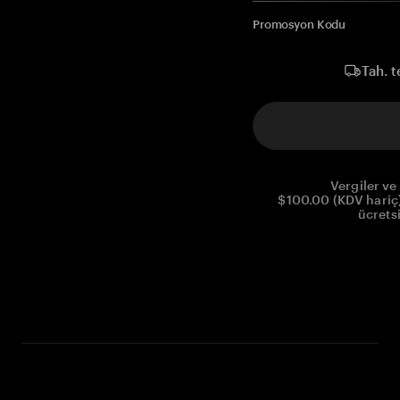
Promosyon Kodu
Tah. t
Vergiler ve 
$100.00 (KDV hariç)
ücrets