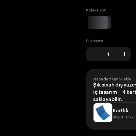
Koleksiyon
Set sayısı
Napa deri kartlık ekle
Şık siyah dış yüze
iç tasarım – 4 kar
saklayabilir.
Kartlık
Boyut: 10x7