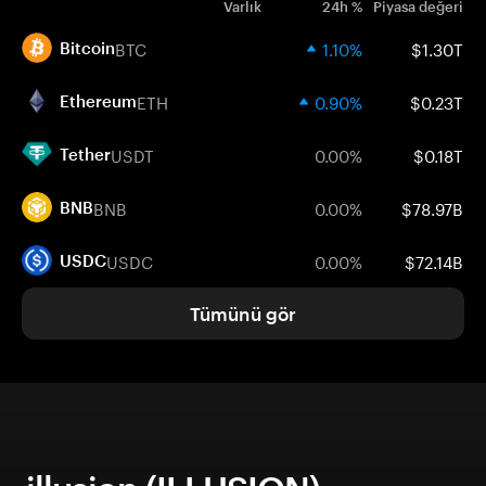
Varlık
24h %
Piyasa değeri
BTC
1.10%
$1.30T
Bitcoin
ETH
0.90%
$0.23T
Ethereum
USDT
0.00%
$0.18T
Tether
BNB
0.00%
$78.97B
BNB
USDC
0.00%
$72.14B
USDC
Tümünü gör