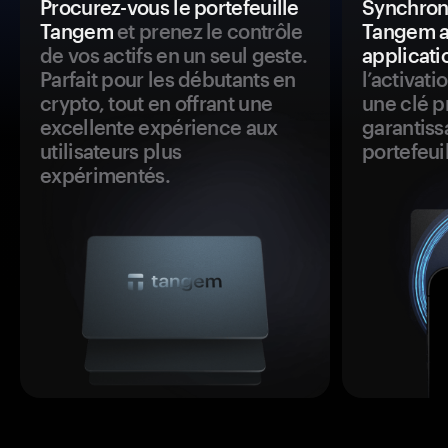
Procurez-vous le portefeuille
Synchroni
Tangem
et prenez le contrôle
Tangem a
de vos actifs en un seul geste.
applicati
Parfait pour les débutants en
l’activat
crypto, tout en offrant une
une clé p
excellente expérience aux
garantiss
utilisateurs plus
portefeuil
expérimentés.