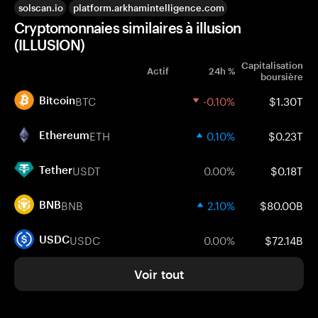
solscan.io
platform.arkhamintelligence.com
Cryptomonnaies similaires à illusion
(ILLUSION)
Capitalisation
Actif
24h %
boursière
BTC
-0.10%
$1.30T
Bitcoin
ETH
0.10%
$0.23T
Ethereum
USDT
0.00%
$0.18T
Tether
BNB
2.10%
$80.00B
BNB
USDC
0.00%
$72.14B
USDC
Voir tout