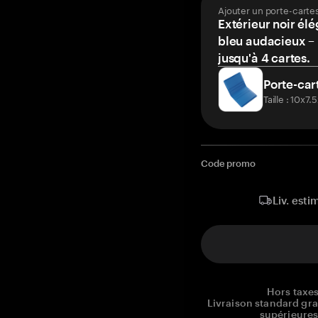
Ajouter un porte-carte
Extérieur noir élé
bleu audacieux – 
jusqu'à 4 cartes.
Porte-car
Taille : 10x7
Code promo
Liv. esti
Hors taxes
Livraison standard gr
supérieures