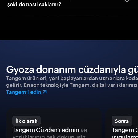
şekilde nasıl saklanır?
Gyoza donanım cüzdanıyla güve
Tangem ürünleri, yeni başlayanlardan uzmanlara kadar h
getirir. En son teknolojiyle Tangem, dijital varlıklarını
Tangem’i edin
İlk olarak
Sonra
Tangem Cüzdan’ı edinin
ve
Tangem C
varlıklarınızı tek dokunuşla
uygulama