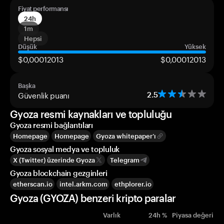
Fiyat performansı
24h
1m
Hepsi
Düşük
Yüksek
$0,00012013
$0,00012013
Başka
Güvenlik puanı
2.5
Gyoza resmi kaynakları ve topluluğu
Gyoza resmi bağlantıları
Homepage
Homepage
Gyoza whitepaper’ı
Gyoza sosyal medya ve topluluk
X (Twitter) üzerinde Gyoza
Telegram
Gyoza blockchain gezginleri
etherscan.io
intel.arkm.com
ethplorer.io
Gyoza (GYOZA) benzeri kripto paralar
Varlık
24h %
Piyasa değeri