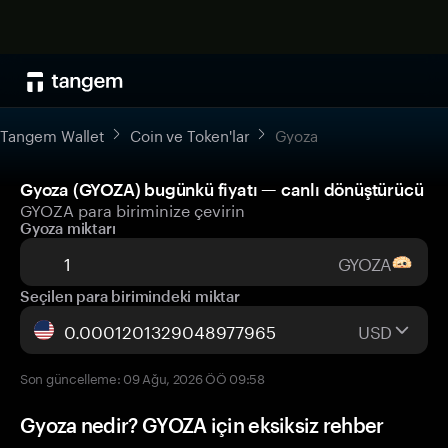
Tangem Wallet
Coin ve Token'lar
Gyoza
Gyoza (GYOZA) bugünkü fiyatı — canlı dönüştürücü
GYOZA para biriminize çevirin
Gyoza miktarı
GYOZA
Seçilen para birimindeki miktar
USD
Son güncelleme: 09 Ağu, 2026 ÖÖ 09:58
Gyoza nedir? GYOZA için eksiksiz rehber