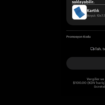
saklayabilir.
Kartlık
Boyut: 10x7
Promosyon Kodu
Tah. t
Vergiler ve 
$100.00 (KDV hariç)
ücrets