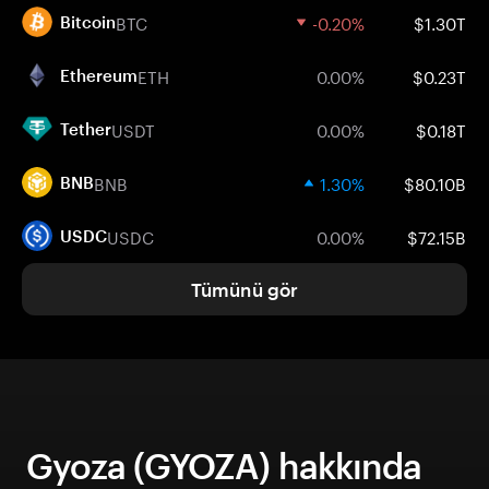
BTC
-0.20%
$1.30T
Bitcoin
ETH
0.00%
$0.23T
Ethereum
USDT
0.00%
$0.18T
Tether
BNB
1.30%
$80.10B
BNB
USDC
0.00%
$72.15B
USDC
Tümünü gör
Gyoza (GYOZA) hakkında