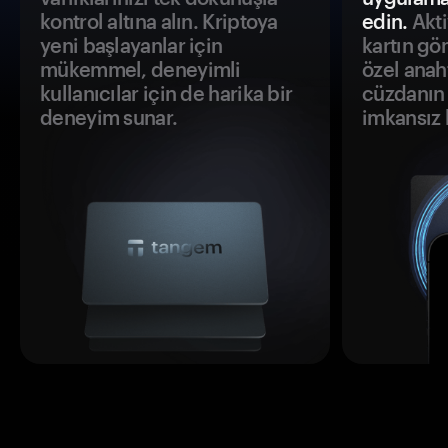
kontrol altına alın. Kriptoya
edin.
Akti
yeni başlayanlar için
kartın gö
mükemmel, deneyimli
özel anah
kullanıcılar için de harika bir
cüzdanın 
deneyim sunar.
imkansız h