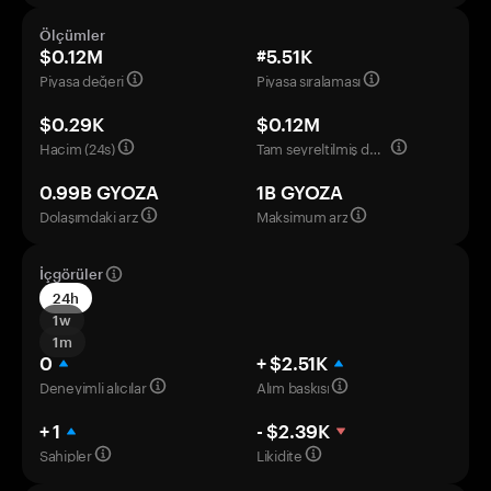
Ölçümler
$0.12M
#5.51K
Piyasa değeri
Piyasa sıralaması
$0.29K
$0.12M
Hacim (24s)
Tam seyreltilmiş değerleme
0.99B GYOZA
1B GYOZA
Dolaşımdaki arz
Maksimum arz
İçgörüler
24h
1w
1m
0
+ $2.51K
Deneyimli alıcılar
Alım baskısı
+ 1
- $2.39K
Sahipler
Likidite