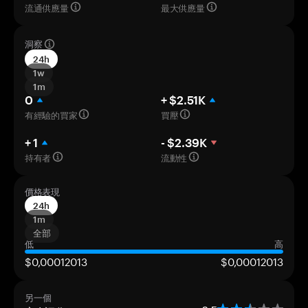
流通供應量
最大供應量
洞察
24h
1w
1m
0
+ $2.51K
有經驗的買家
買壓
+ 1
- $2.39K
持有者
流動性
價格表現
24h
1m
全部
低
高
$0,00012013
$0,00012013
另一個