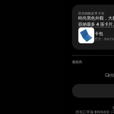
添加納帕皮革卡包
時尚黑色外觀，大膽
容納最多 4 張卡片
卡包
尺寸：10x7.5
優惠碼
所有訂單滿 $100.0