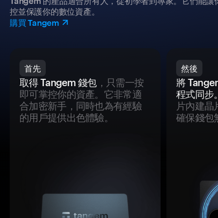
Tangem 的產品適合所有人，從初學者到專家。它們能讓
控並保護你的數位資產。
購買 Tangem
首先
然後
取得 Tangem 錢包
，只需一按
將 Tan
即可掌控你的資產。它非常適
程式同步
合加密新手，同時也為有經驗
片內建晶
的用戶提供出色體驗。
確保錢包