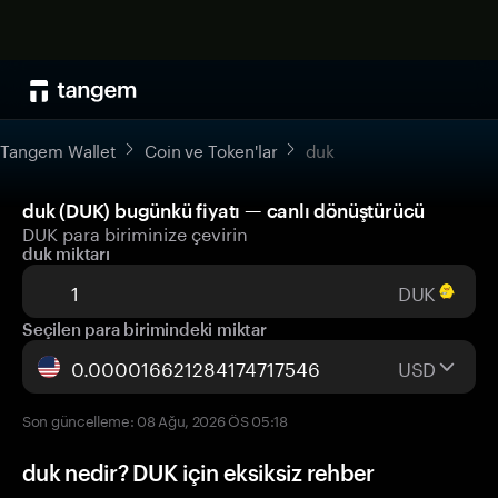
Tangem Wallet
Coin ve Token'lar
duk
duk (DUK) bugünkü fiyatı — canlı dönüştürücü
DUK para biriminize çevirin
duk miktarı
DUK
Seçilen para birimindeki miktar
USD
Son güncelleme: 08 Ağu, 2026 ÖS 05:18
duk nedir? DUK için eksiksiz rehber