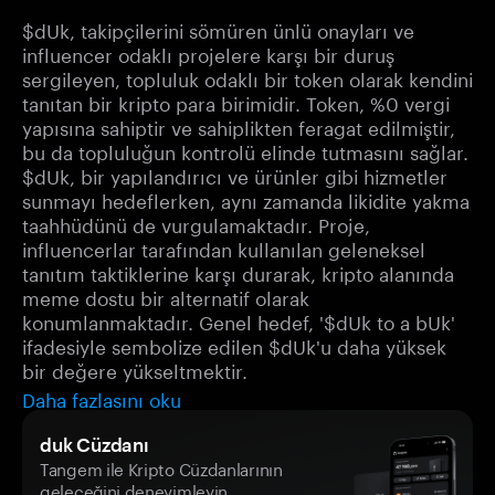
$dUk, takipçilerini sömüren ünlü onayları ve
influencer odaklı projelere karşı bir duruş
sergileyen, topluluk odaklı bir token olarak kendini
tanıtan bir kripto para birimidir. Token, %0 vergi
yapısına sahiptir ve sahiplikten feragat edilmiştir,
bu da topluluğun kontrolü elinde tutmasını sağlar.
$dUk, bir yapılandırıcı ve ürünler gibi hizmetler
sunmayı hedeflerken, aynı zamanda likidite yakma
taahhüdünü de vurgulamaktadır. Proje,
influencerlar tarafından kullanılan geleneksel
tanıtım taktiklerine karşı durarak, kripto alanında
meme dostu bir alternatif olarak
konumlanmaktadır. Genel hedef, '$dUk to a bUk'
ifadesiyle sembolize edilen $dUk'u daha yüksek
bir değere yükseltmektir.
Daha fazlasını oku
duk Cüzdanı
Tangem ile Kripto Cüzdanlarının
geleceğini deneyimleyin