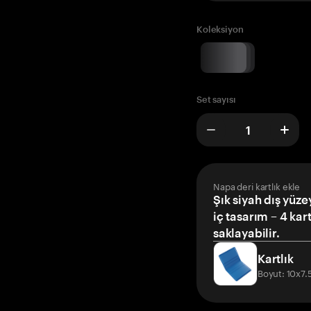
Koleksiyon
Set sayısı
Napa deri kartlık ekle
Şık siyah dış yüze
iç tasarım – 4 kar
saklayabilir.
Kartlık
Boyut: 10x7