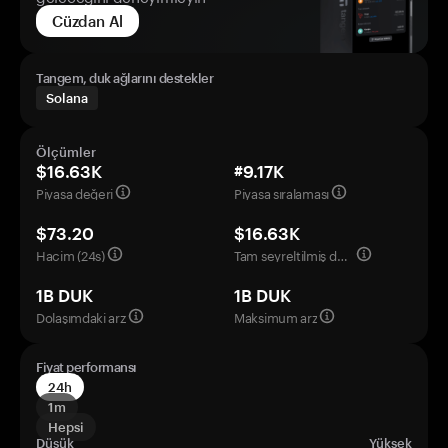
Cüzdan Al
Tangem, duk ağlarını destekler
Solana
Ölçümler
$16.63K
#9.17K
Piyasa değeri
Piyasa sıralaması
$73.20
$16.63K
Hacim (24s)
Tam seyreltilmiş değerleme
1B DUK
1B DUK
Dolaşımdaki arz
Maksimum arz
Fiyat performansı
24h
1m
Hepsi
Düşük
Yüksek