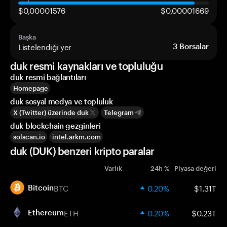
$0,00001576
$0,00001669
Başka
Listelendiği yer
3
Borsalar
duk resmi kaynakları ve topluluğu
duk resmi bağlantıları
Homepage
duk sosyal medya ve topluluk
X (Twitter) üzerinde duk
Telegram
duk blockchain gezginleri
solscan.io
intel.arkm.com
duk (DUK) benzeri kripto paralar
Varlık
24h %
Piyasa değeri
BTC
0.20%
$1.31T
Bitcoin
ETH
0.20%
$0.23T
Ethereum