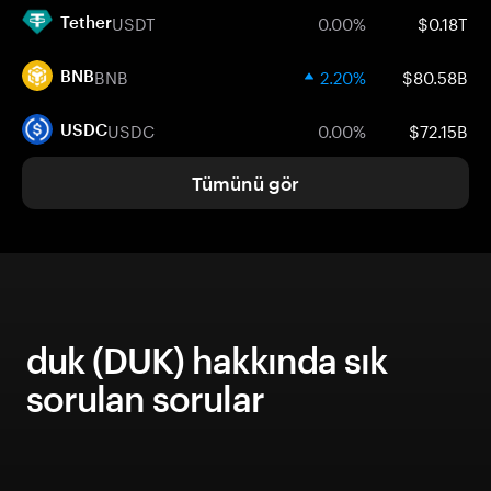
USDT
0.00%
$0.18T
Tether
BNB
2.20%
$80.58B
BNB
USDC
0.00%
$72.15B
USDC
Tümünü gör
duk (DUK) hakkında sık
sorulan sorular