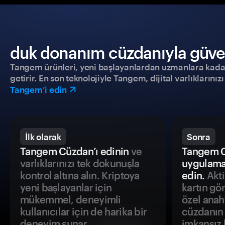
duk donanım cüzdanıyla güvenl
Tangem ürünleri, yeni başlayanlardan uzmanlara kadar h
getirir. En son teknolojiyle Tangem, dijital varlıklarını
Tangem’i edin
İlk olarak
Sonra
Tangem Cüzdan’ı edinin
ve
Tangem C
varlıklarınızı tek dokunuşla
uygulama
kontrol altına alın. Kriptoya
edin.
Akti
yeni başlayanlar için
kartın gö
mükemmel, deneyimli
özel anah
kullanıcılar için de harika bir
cüzdanın 
deneyim sunar.
imkansız h