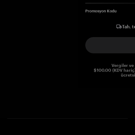
Promosyon Kodu
Tah. t
Vergiler ve 
$100.00 (KDV hariç)
ücrets