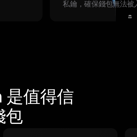
私鑰，確保錢包無法被
m 是值得信
錢包