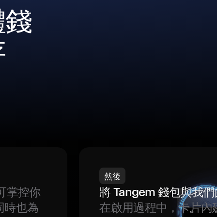
體錢
存
然後
可掌控你
將 Tangem 錢包與
同時也為
在啟用過程中，卡片內