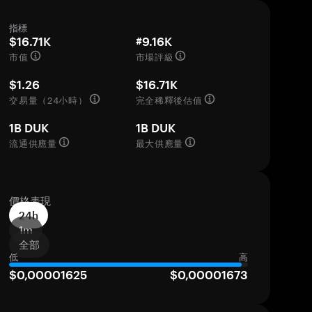
指標
$16.71K
#9.16K
市值
市場評級
$1.26
$16.71K
交易量（24小時）
完全稀釋後估值
1B DUK
1B DUK
流通供應量
最大供應量
價格表現
24h
1m
全部
低
高
$0,00001625
$0,00001673