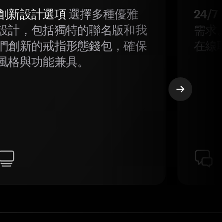
創新設計選項
選擇多種優雅
24/
設計，包括獨特的聯名版和我
需求
們創新的戒指形態錢包，確保
在線
風格與功能兼具。