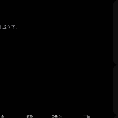
起並成立了。
資產
價格
24h %
市值