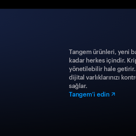
Tangem ürünleri, yeni b
kadar herkes içindir. Kr
yönetilebilir hale getiri
dijital varlıklarınızı ko
sağlar.
Tangem’i edin