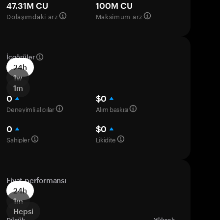
47.31M CU
100M CU
Dolaşımdaki arz
Maksimum arz
İçgörüler
24h
1w
1m
0
$0
Deneyimli alıcılar
Alım baskısı
0
$0
Sahipler
Likidite
Fiyat performansı
24h
1m
Hepsi