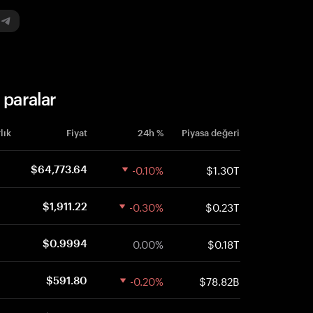
 paralar
lık
Fiyat
24h %
Piyasa değeri
-0.10%
$1.30T
$64,773.64
-0.30%
$0.23T
$1,911.22
0.00%
$0.18T
$0.9994
-0.20%
$78.82B
$591.80