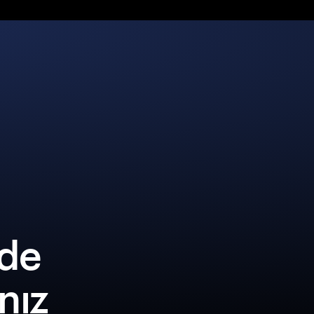
lde
ınız