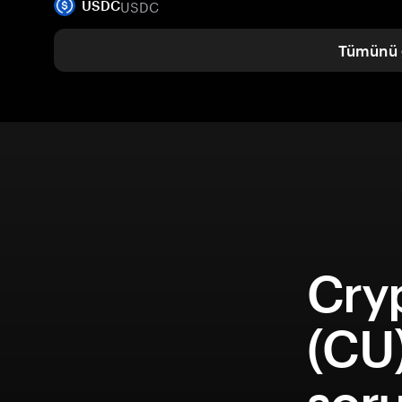
USDC
USDC
Tümünü 
Cry
(CU)