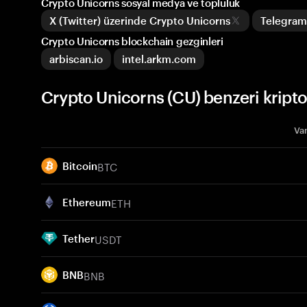
Crypto Unicorns sosyal medya ve topluluk
X (Twitter) üzerinde Crypto Unicorns
Telegram
Crypto Unicorns blockchain gezginleri
arbiscan.io
intel.arkm.com
Crypto Unicorns (CU) benzeri kripto
Var
BTC
Bitcoin
ETH
Ethereum
USDT
Tether
BNB
BNB