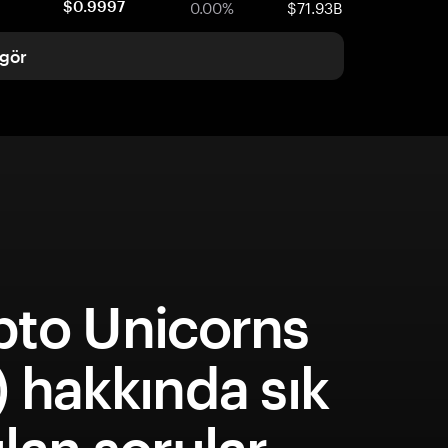
0.00%
$71.93B
$0.9997
gör
pto Unicorns
 hakkında sık