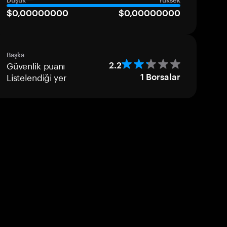
Düşük
Yüksek
$0,00000000
$0,00000000
Başka
Güvenlik puanı
2.2
Listelendiği yer
1
Borsalar