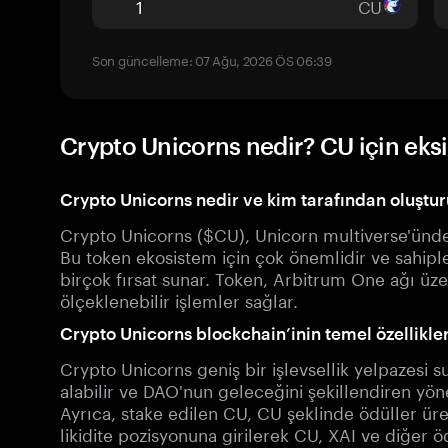
CU
Son güncelleme: 07 Ağu, 2026 ÖS 06:39
Crypto Unicorns nedir? CU için eksi
Crypto Unicorns nedir ve kim tarafından oluştu
Crypto Unicorns ($CU), Unicorn multiverse'ünde 
Bu token ekosistem için çok önemlidir ve sahiple
birçok fırsat sunar. Token, Arbitrum One ağı üzer
ölçeklenebilir işlemler sağlar.
Crypto Unicorns blockchain’inin temel özellikler
Crypto Unicorns geniş bir işlevsellik yelpazesi 
alabilir ve DAO'nun geleceğini şekillendiren yöne
Ayrıca, stake edilen CU, CU şeklinde ödüller üreti
likidite pozisyonuna girilerek CU, XAI ve diğer öd