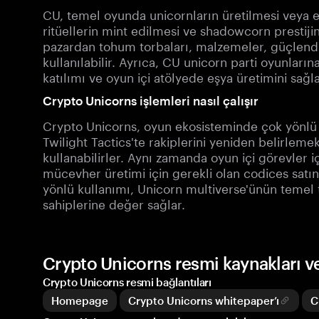
CU, temel oyunda unicornların üretilmesi veya 
ritüellerin mint edilmesi ve shadowcorn prestijini
pazardan tohum torbaları, malzemeler, güçlendir
kullanılabilir. Ayrıca, CU unicorn parti oyunlar
katılımı ve oyun içi atölyede eşya üretimini sağla
Crypto Unicorns işlemleri nasıl çalışır
Crypto Unicorns, oyun ekosisteminde çok yönlü b
Twilight Tactics'te rakiplerini yeniden belirle
kullanabilirler. Aynı zamanda oyun içi görevler i
mücevher üretimi için gerekli olan codices satın 
yönlü kullanımı, Unicorn multiverse'ünün temel taş
sahiplerine değer sağlar.
Crypto Unicorns resmi kaynakları v
Crypto Unicorns resmi bağlantıları
Homepage
Crypto Unicorns whitepaper’ı
C