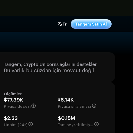
ş yap
Tr
Tangem Satın Al
Tangem, Crypto Unicorns ağlarını destekler
Bu varlık bu cüzdan için mevcut değil
Ölçümler
$77.39K
#6.14K
Piyasa değeri
Piyasa sıralaması
$2.23
$0.15M
Hacim (24s)
Tam seyreltilmiş değerleme