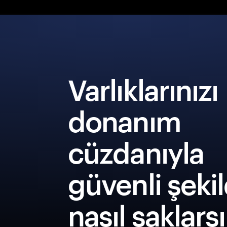
Varlıklarınızı
donanım
cüzdanıyla
güvenli şeki
nasıl saklars