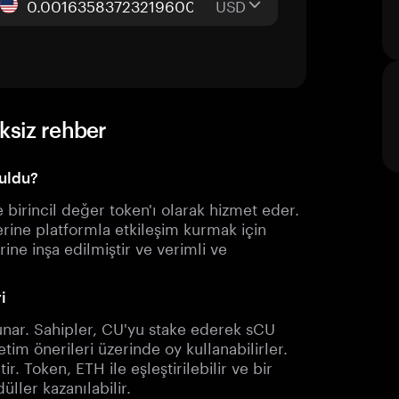
USD
ksiz rehber
ruldu?
birincil değer token'ı olarak hizmet eder.
rine platformla etkileşim kurmak için
ine inşa edilmiştir ve verimli ve
i
sunar. Sahipler, CU'yu stake ederek sCU
tim önerileri üzerinde oy kullanabilirler.
r. Token, ETH ile eşleştirilebilir ve bir
üller kazanılabilir.