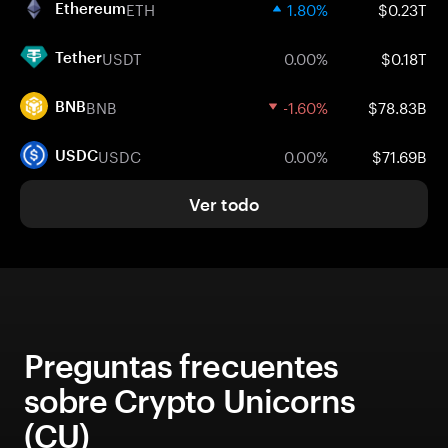
ETH
1.80%
$0.23T
Ethereum
USDT
0.00%
$0.18T
Tether
BNB
-1.60%
$78.83B
BNB
USDC
0.00%
$71.69B
USDC
Ver todo
Preguntas frecuentes
sobre Crypto Unicorns
(CU)