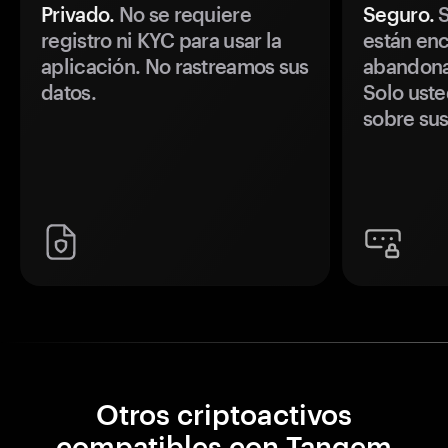
Privado.
No se requiere
Seguro.
S
registro ni KYC para usar la
están enc
aplicación. No rastreamos sus
abandonan
datos.
Solo uste
sobre sus
Otros criptoactivos
compatibles con Tangem