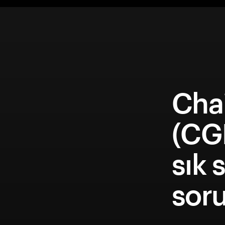
Cha
(CG
sık 
soru