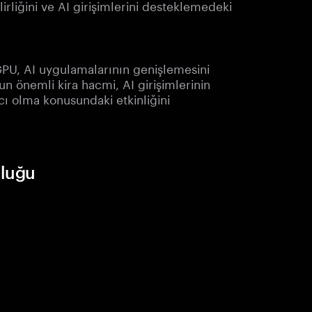
liğini ve AI girişimlerini desteklemedeki
n GPU, AI uygulamalarının genişlemesini
un önemli kira hacmi, AI girişimlerinin
cı olma konusundaki etkinliğini
uluğu