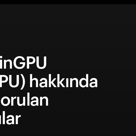
inGPU
PU) hakkında
sorulan
lar