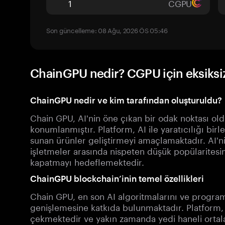
CGPU
Son güncelleme: 08 Ağu, 2026 ÖS 05:46
ChainGPU nedir? CGPU için eksiksi
ChainGPU nedir ve kim tarafından oluşturuldu?
Chain GPU, AI'nin öne çıkan bir odak noktası old
konumlanmıştır. Platform, AI ile yaratıcılığı birle
sunan ürünler geliştirmeyi amaçlamaktadır. AI'n
işletmeler arasında nispeten düşük popülarite
kapatmayı hedeflemektedir.
ChainGPU blockchain’inin temel özellikleri
Chain GPU, en son AI algoritmalarını ve program
genişlemesine katkıda bulunmaktadır. Platform, 
çekmektedir ve yakın zamanda yedi haneli orta