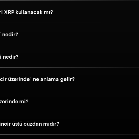
ri XRP kullanacak mı?
T nedir?
i nedir?
ncir üzerinde" ne anlama gelir?
üzerinde mi?
incir üstü cüzdan mıdır?