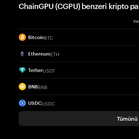
ChainGPU (CGPU) benzeri kripto pa
Var
BTC
Bitcoin
ETH
Ethereum
USDT
Tether
BNB
BNB
USDC
USDC
Tümünü 