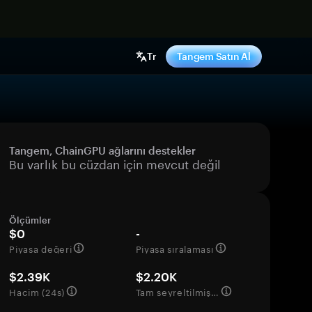
ş yap
Tr
Tangem Satın Al
Tangem, ChainGPU ağlarını destekler
Bu varlık bu cüzdan için mevcut değil
Ölçümler
$0
-
Piyasa değeri
Piyasa sıralaması
$2.39K
$2.20K
Hacim (24s)
Tam seyreltilmiş değerleme