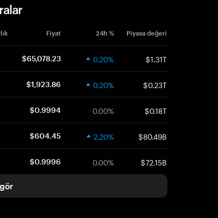
ralar
lık
Fiyat
24h %
Piyasa değeri
0.20%
$1.31T
$65,078.23
0.20%
$0.23T
$1,923.86
0.00%
$0.18T
$0.9994
2.20%
$80.49B
$604.45
0.00%
$72.15B
$0.9996
gör